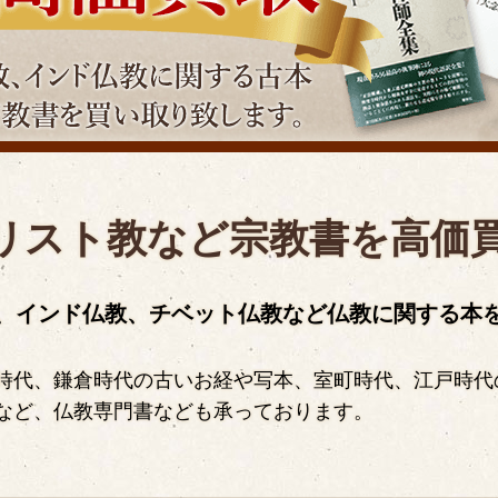
リスト教など宗教書を高価
、インド仏教、チベット仏教など仏教に関する本
時代、鎌倉時代の古いお経や写本、室町時代、江戸時代
など、仏教専門書なども承っております。