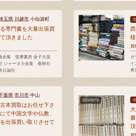
村
教講座 平河出版
星
文
埼玉県
川越市
小仙波町
2025/01/05
する専門書を大量出張買
西
せて頂きました
様
買
海全集 筑摩書房 金子大栄
ガ
社 ジャータカ全集 春秋社
イ
央公論社
界
典
社
千葉県
市川市
中山
2024/06/19
の古本買取はお任せ下さ
大
市にて中国文学や仏教、
書
どを出張買い取りさせて
頂
た
買