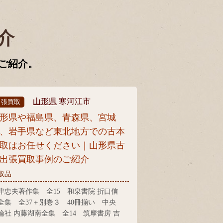
介
ご紹介。
山形県
寒河江市
出張買取
形県や福島県、青森県、宮城
、岩手県など東北地方での古本
取はお任せください｜山形県古
出張買取事例のご紹介
取品
津忠夫著作集 全15 和泉書院 折口信
全集 全37＋別巻３ 40冊揃い 中央
論社 内藤湖南全集 全14 筑摩書房 吉