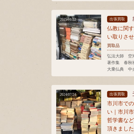
書刊行会 密
出張買取
2025/01/22
仏教に関
い取りさ
買取品
弘法大師 空
著作集 春秋
大乗仏典 中
出張買取
2024/07/24
市川市で
い｜市川
哲学書な
頂きまし