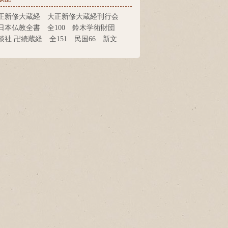
正新修大蔵経 大正新修大蔵経刊行会
日本仏教全書 全100 鈴木学術財団
談社 卍続蔵経 全151 民国66 新文
出版 国訳一切経 大東出版社