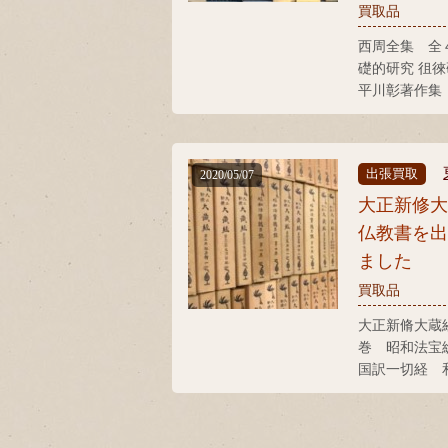
買取品
西周全集 全
礎的研究 徂
平川彰著作集
本 二十五史
書
出張買取
2020/05/07
大正新修
仏教書を
ました
買取品
大正新脩大蔵経
巻 昭和法宝
国訳一切経 
大東出版社 
言宗諸経要集
編 智山全書