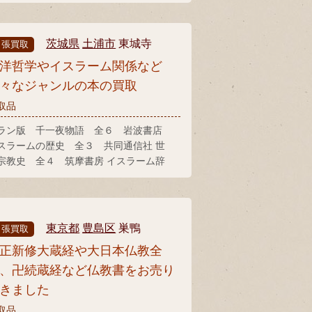
昭 歴史小説集成 全８ 岩波書店 遊
群 和泉書院 中国中世文学評論史 創
社 久保田淳著作選集 岩波書店
茨城県
土浦市
東城寺
出張買取
洋哲学やイスラーム関係など
々なジャンルの本の買取
取品
ラン版 千一夜物語 全６ 岩波書店
スラームの歴史 全３ 共同通信社 世
宗教史 全４ 筑摩書房 イスラーム辞
 岩波書店 ヒトラーと哲学者 白水
 サルトル 存在と無 人文書院
東京都
豊島区
巣鴨
出張買取
正新修大蔵経や大日本仏教全
、卍続蔵経など仏教書をお売り
きました
取品