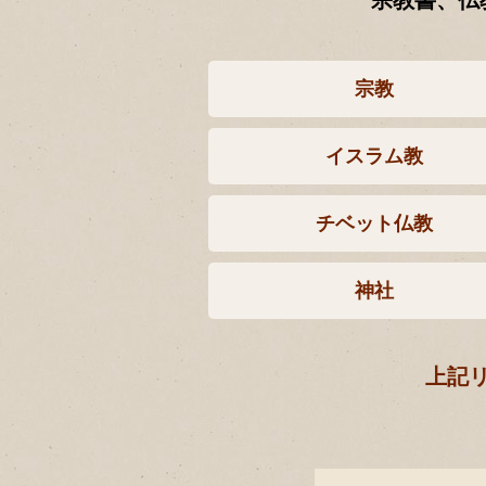
宗教書、仏
宗教
イスラム教
チベット仏教
神社
上記