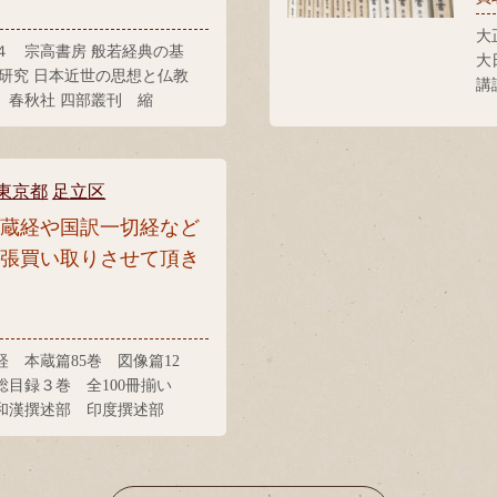
大
４ 宗高書房 般若経典の基
大
徠研究 日本近世の思想と仏教
講
 春秋社 四部叢刊 縮
豊
秿編 百子全書 王陽明全
東京都
足立区
大蔵経や国訳一切経など
出張買い取りさせて頂き
 本蔵篇85巻 図像篇12
総目録３巻 全100冊揃い
和漢撰述部 印度撰述部
秘密事相の解説 仏教書林 真
解説 真言宗豊山派宗務所
 智山全書刊行会 豊山全書