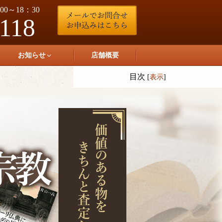
0～18：30
-118
お知らせ
店舗概要
目次
[
表示
]