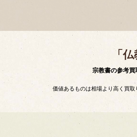
全21 豊山全
「仏
宗教書の参考買
価値あるものは相場より高く買取