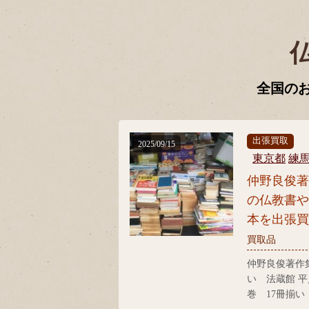
全国の
出張買取
2025/09/15
東京都
練
仲野良俊
の仏教書
本を出張
買取品
仲野良俊著作集
い 法蔵館 平
巻 17冊揃い
典 国書刊行