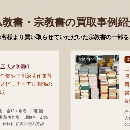
仏教書・宗教書の買取事例紹
お客様より買い取らせていただいた宗教書の一部を
2025/04/06
馬区
大泉学園町
山
著作集や平川彰著作集等
県
やスピリチュアル関係の
買
買取
書
買
 全15＋別巻 16冊揃
島
川彰著作集 1期8巻 2期9
夫
 春秋社 仏教語読み方辞
公
会 イスラーム信仰叢書 国