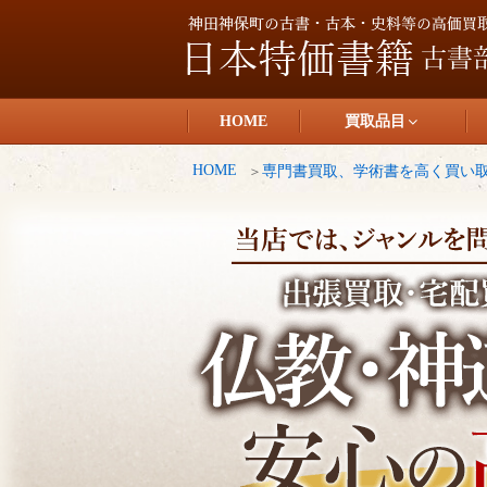
コ
ン
テ
日本特価書籍
ン
HOME
買取品目
ツ
へ
HOME
専門書買取、学術書を高く買い
ス
キ
ッ
プ