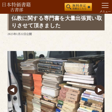
コ
仏教に関する専門書を大量出張買い取
ン
りさせて頂きました
テ
投
2025年1月22日
公開
ン
稿
ツ
日:
へ
ス
キ
ッ
プ