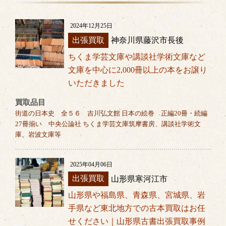
2024年12月25日
出張買取
神奈川県藤沢市長後
ちくま学芸文庫や講談社学術文庫など
文庫を中心に2,000冊以上の本をお譲り
いただきました
買取品目
街道の日本史 全５６ 吉川弘文館 日本の絵巻 正編20冊・続編
27冊揃い 中央公論社 ちくま学芸文庫筑摩書房、講談社学術文
庫、岩波文庫等
2025年04月06日
出張買取
山形県寒河江市
山形県や福島県、青森県、宮城県、岩
手県など東北地方での古本買取はお任
せください｜山形県古書出張買取事例