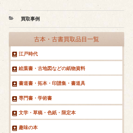
カ
買取事例
テ
ゴ
古本・古書買取品目一覧
リ
ー
江戸時代
絵葉書・古地図などの紙物資料
書道書・拓本・印譜集・書道具
専門書・学術書
文学・草稿・色紙・限定本
趣味の本