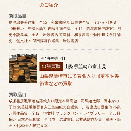
のご紹介
買取品目
島津忠夫著作集 全15 和泉書院 折口信夫全集 全37＋別巻３
40冊揃い 中央公論社 内藤湖南全集 全14 筑摩書房 吉村昭 歴
史小説集成 全８ 岩波書店 遊星群 和泉書院 中国中世文学評論
史 創文社 久保田淳著作選集 岩波書店
2023年08月12日
出張買取
山梨県韮崎市富士見
山梨県韮崎市にて署名入り限定本や美
術書などの買取
買取品目
成瀬書房毛筆署名落款入り限定本開高健、司馬遼太郎、岡本かの
子他 集英社毛筆署名入三島由紀夫自選集、川端康成自選集他 小泉
八雲作品集 全12 恒文社 フランクリン・ライブラリー 全50冊
揃い 日本の写真家 全41巻 岩波書店 武井武雄作品集 動画・版
画・刊本作品 限定豆本