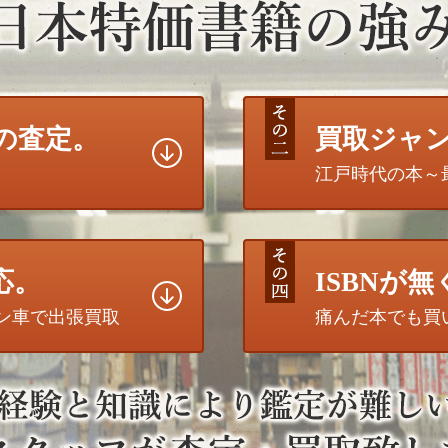
の査定。
買取ジャ
江戸時代の本～
応。
ISBNが
トン車で出張買取
痛んだ本でも買