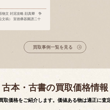
器物文 封泥攻略 顔真卿 争
位文稿） 宣徳彝器圖譜二十
買取事例一覧を見る
古本・古書の買取価格情報
買取価格をご紹介します。価値ある物は適正に査