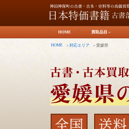
コ
ン
テ
日本特価書籍
ン
HOME
買取品目
ツ
へ
HOME
対応エリア
愛媛県
ス
キ
ッ
プ