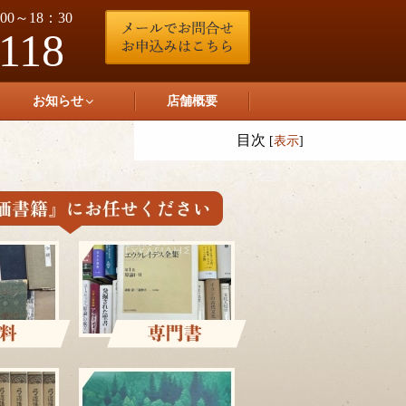
0～18：30
-118
お知らせ
店舗概要
目次
[
表示
]