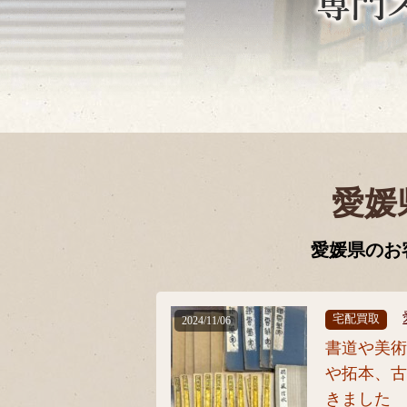
愛媛
愛媛県のお
宅配買取
2024/11/06
書道や美
や拓本、
きました