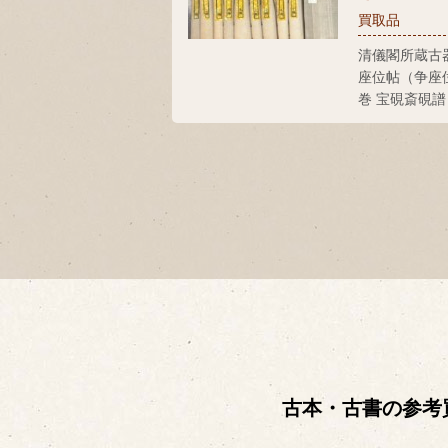
買取品
清儀閣所蔵古
座位帖（争座
巻 宝硯斎硯譜
古本・古書の参考