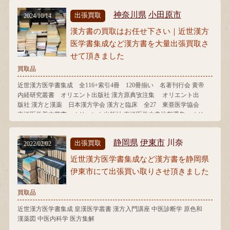
神奈川県
小田原市
出張買取
2024/10/14
漢方書の買取はお任せ下さい｜近世漢方
医学書集成など漢方書を大量出張買取さ
せて頂きました
買取品
近世漢方医学書集成 全116+索引4冊 120冊揃い 名著刊行会 黄帝
内経研究叢書 オリエント出版社 漢方原典攷注集 オリエント出
版社 漢方と漢薬 日本漢方学会 漢方と臨床 全27 東亜医学協会
東洋医学善本叢書 オリエント出版社 東洋医学古典注釈選集 オリ
エント出版社
静岡県
伊東市
川奈
出張買取
2022/02/02
近世漢方医学書集成など漢方書を静岡県
伊東市にて出張買い取りさせ頂きました
買取品
近世漢方医学書集成 皇漢医学叢書 漢方入門講座 中医診断学 原色和
漢薬図 中医内科学 医方集解