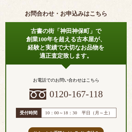
台東区
中央区
お問合わせ・お申込みはこちら
千代田区
豊島区
練馬区
文京区
古書の街「神田神保町」で
港区
目黒区
創業100年を超える古本屋が、
中野区
日野市
経験と実績で大切なお品物を
調布市
国立市
適正査定致します。
西東京市
府中市
三鷹市
昭島市
あきる野市
稲城市
お電話でのお問い合わせはこちら
青梅市
清瀬市
0120-167-118
小金井市
国分寺市
小平市
狛江市
立川市
多摩市
受付時間
10：00～18：30 平日（月～土）
八王子市
羽村市
東久留米市
東村山市