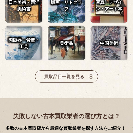
日本美術・西洋
版画・リトグラ
写真・デザイ
美術書
フ
ン・
アート本
陶磁器・骨董・
美術品
中国美術
工芸
買取品目一覧を見る
失敗しない古本買取業者の選び方とは？
多数の古本買取店から最適な買取業者を探す方法をご紹介！