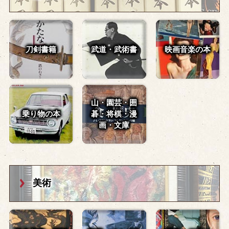
刀剣書籍
武道・武術書
映画音楽の本
山・園芸・囲
乗り物の本
碁・
将棋・漫
画・文庫
美術