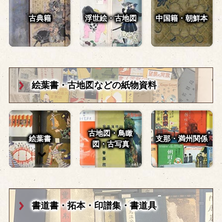
古典籍
浮世絵・古地図
中国籍・朝鮮本
絵葉書・古地図
などの紙物資料
古地図・鳥瞰
絵葉書
支那・満州関係
図・
古写真
書道書・拓本・
印譜集・書道具