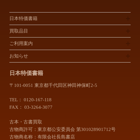
茂原市
八街市
八千代市
四街道市
日本特価書籍
佐倉市
松戸市
買取品目
埼玉県
ご利用案内
川口市
川越市
お知らせ
越谷市
所沢市
さいたま市
富士見市
日本特価書籍
三郷市
上尾市
〒101-0051 東京都千代田区神田神保町2-5
朝霞市
入間市
桶川市
春日部市
TEL：
0120-167-118
加須市
北本市
FAX： 03-3264-3077
行田市
久喜市
古本・古書買取
熊谷市
鴻巣市
古物商許可：東京都公安委員会 第301028901712号
坂戸市
幸手市
古物商名称：有限会社長島書店