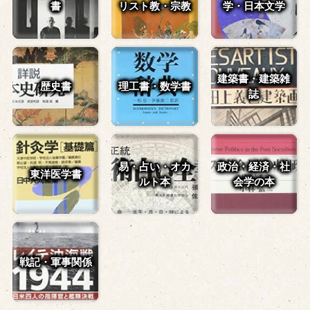
書
リスト教・宗教
学・
日本文学
建築書・建築雑
歴史書
理工書・数学書
誌
易・占い・
オカ
政治・経済・
社
東洋医学書
ルト本
会学の本
戦記・軍事関係