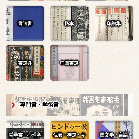
書道書
拓本
印譜集
書道具
中国書道
専門書・学術書
哲学書・心理学
仏教・神道・
キ
国文学・言語