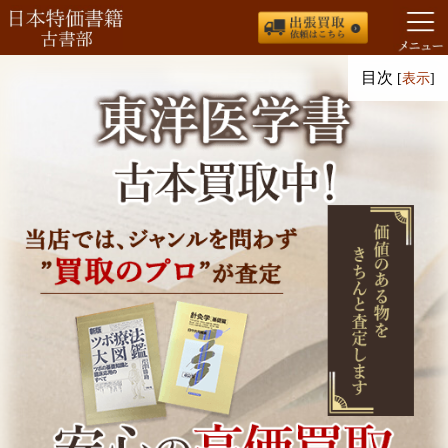
コ
目次
[
表示
]
ン
テ
ン
ツ
へ
ス
キ
ッ
プ