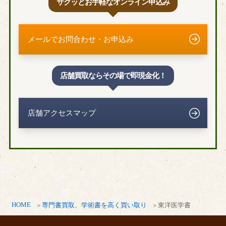
サクッとお手軽なオンライン申込み
東大和市
福生市
町田市
武蔵野市
メールでお問合わせ・お申込み
武蔵村山市
千葉県
店舗買取ならその場で即現金化！
我孫子市
市川市
柏市
木更津市
店舗アクセスマップ
船橋市
千葉市
市原市
印西市
浦安市
香取市
鎌ヶ谷市
君津市
白井市
袖ヶ浦市
東金市
富里市
流山市
習志野市
HOME
専門書買取、学術書を高く買い取り
東洋医学書
成田市
野田市