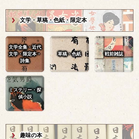
文学・草稿・
色紙・限定本
文学全集・近代
文学・
限定本・
草稿・色紙
戦前雑誌
詩集
ミステリー・探
偵小説
趣味の本