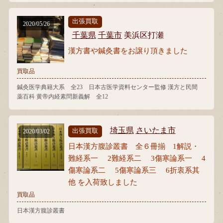
出張買取
2020/05/26
千葉県
千葉市
美浜区打瀬
漢方書や鍼灸書をお譲り頂きました
買取品
鍼灸医学典籍大系 全23 日本古医学資料センター監修 漢方と民間
薬百科 黄帝内経素問新義解 全12
埼玉県
さいたま市
出張買取
2020/03/02
日本漢方腹診叢書 全６冊揃 1解説・
難経系一 2難経系二 3傷寒論系一 4
傷寒論系二 5傷寒論系三 6折衷系其
他 を入荷致しました
買取品
日本漢方腹診叢書