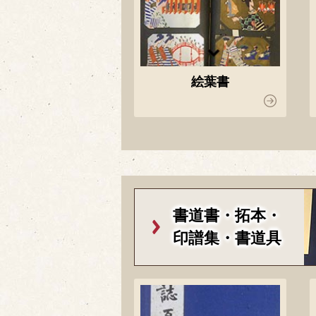
絵葉書
書道書・拓本・
印譜集・書道具