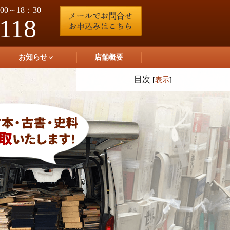
0～18：30
-118
お知らせ
店舗概要
目次
[
表示
]