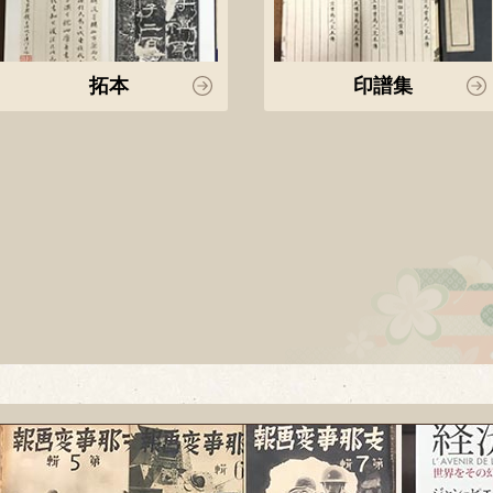
拓本
印譜集