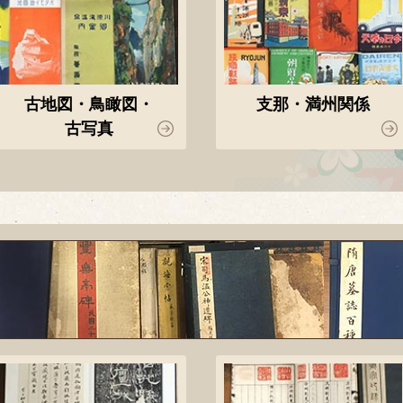
古地図・鳥瞰図・
支那・満州関係
古写真