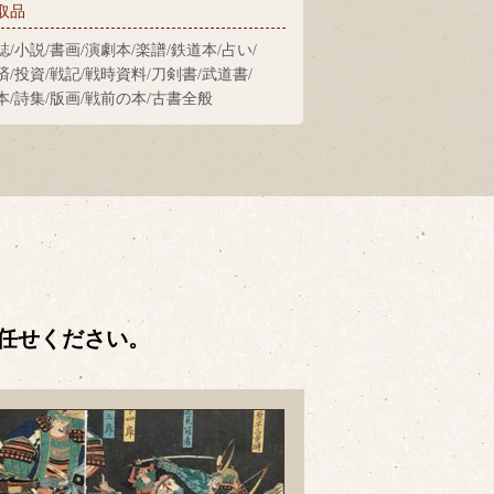
取品
誌/小説/書画/演劇本/楽譜/鉄道本/占い/
済/投資/戦記/戦時資料/刀剣書/武道書/
本/詩集/版画/戦前の本/古書全般
任せください。