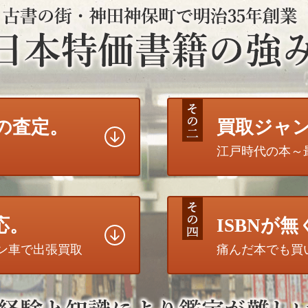
の査定。
買取ジャ
江戸時代の本～
応。
ISBNが
トン車で出張買取
痛んだ本でも買