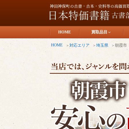
コ
ン
テ
日本特価書籍
ン
HOME
買取品目
ツ
へ
HOME
対応エリア
埼玉県
朝霞市
ス
キ
ッ
プ