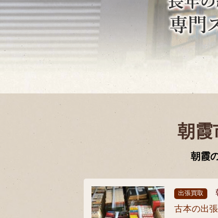
朝霞
朝霞
出張買取
古本の出