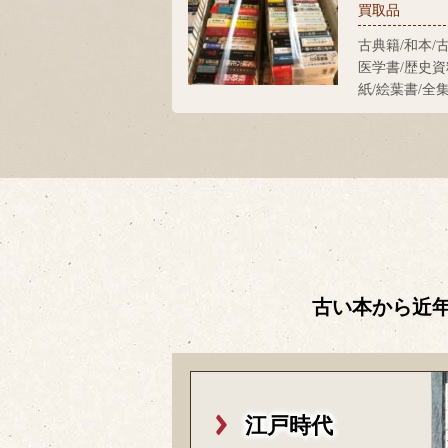
買取品
古典籍/和本/
医学書/歴史資
紙/絵葉書/全
古い本から近
江戸時代