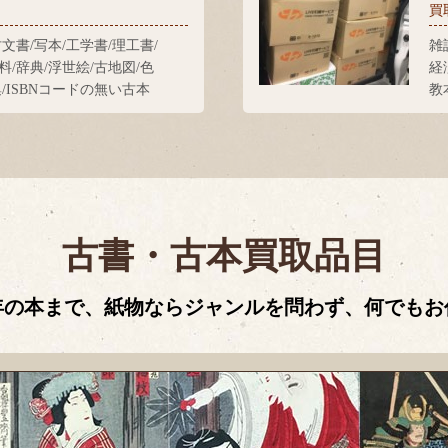
買
古文書/写本/工学書/理工書/
雑
料/辞典/浮世絵/古地図/色
経
集/ISBNコードの無い古本
教
古書・古本買取品目
年の本まで、紙物ならジャンルを問わず、何でもお