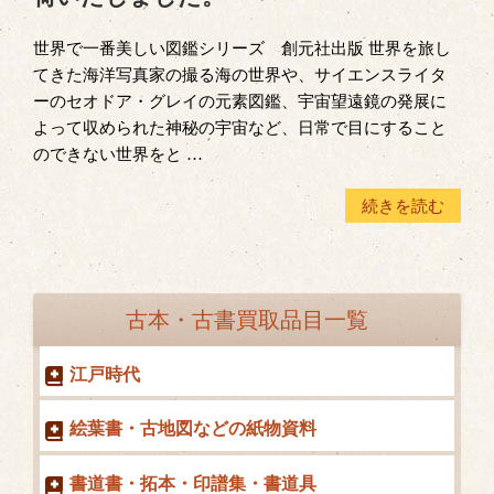
世界で一番美しい図鑑シリーズ 創元社出版 世界を旅し
てきた海洋写真家の撮る海の世界や、サイエンスライタ
ーのセオドア・グレイの元素図鑑、宇宙望遠鏡の発展に
よって収められた神秘の宇宙など、日常で目にすること
のできない世界をと …
“「世
続きを読む
界
で
一
番
古本・古書買取品目一覧
美
し
江戸時代
い
図
絵葉書・古地図などの紙物資料
鑑
シ
書道書・拓本・印譜集・書道具