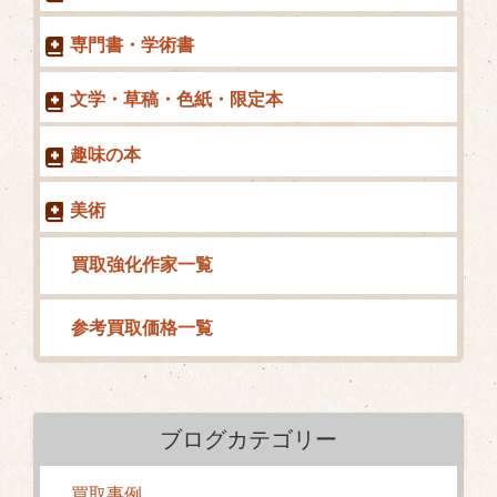
リ
ー
専門書・学術書
ズ」
が
文学・草稿・色紙・限定本
入
荷
趣味の本
い
た
美術
し
ま
買取強化作家一覧
し
た。”
の
参考買取価格一覧
ブログカテゴリー
買取事例