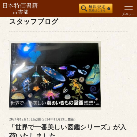
スタッフブログ
コ
ン
テ
ン
ツ
へ
ス
キ
ッ
プ
投
2024年12月18日
公開 (
2024年11月29日
更新)
稿
「世界で一番美しい図鑑シリーズ」が入
日:
荷いたしました。