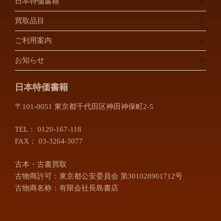
日本特価書籍
佐倉市
松戸市
買取品目
埼玉県
ご利用案内
川口市
川越市
お知らせ
越谷市
所沢市
さいたま市
富士見市
日本特価書籍
三郷市
上尾市
〒101-0051 東京都千代田区神田神保町2-5
朝霞市
入間市
桶川市
春日部市
TEL：
0120-167-118
加須市
北本市
FAX： 03-3264-3077
行田市
久喜市
古本・古書買取
熊谷市
鴻巣市
古物商許可：東京都公安委員会 第301028901712号
坂戸市
幸手市
古物商名称：有限会社長島書店
狭山市
志木市
白岡市
草加市