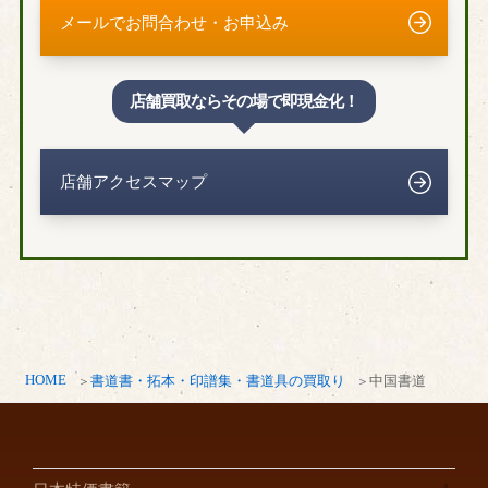
メールでお問合わせ・お申込み
武蔵村山市
千葉県
店舗買取ならその場で即現金化！
我孫子市
市川市
柏市
木更津市
店舗アクセスマップ
船橋市
千葉市
市原市
印西市
浦安市
香取市
鎌ヶ谷市
君津市
白井市
袖ヶ浦市
東金市
富里市
流山市
習志野市
HOME
書道書・拓本・印譜集・書道具の買取り
中国書道
成田市
野田市
茂原市
八街市
八千代市
四街道市