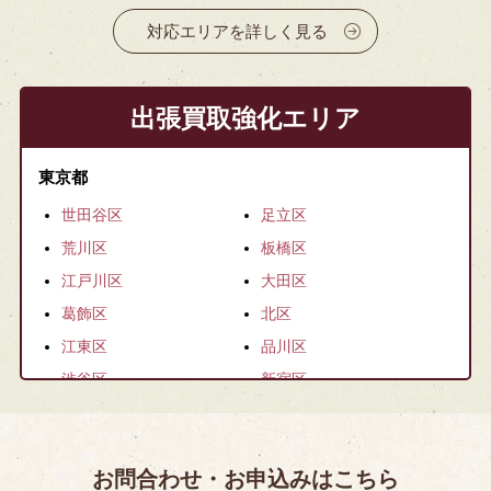
対応エリアを詳しく見る
出張買取強化エリア
東京都
世田谷区
足立区
荒川区
板橋区
江戸川区
大田区
葛飾区
北区
江東区
品川区
渋谷区
新宿区
杉並区
墨田区
台東区
中央区
お問合わせ・お申込みはこちら
千代田区
豊島区