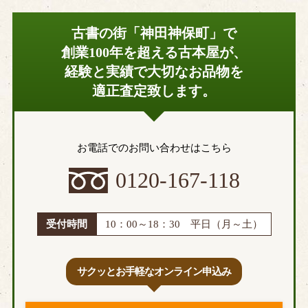
練馬区
文京区
古書の街「神田神保町」で
港区
目黒区
創業100年を超える古本屋が、
中野区
日野市
経験と実績で大切なお品物を
調布市
国立市
適正査定致します。
西東京市
府中市
三鷹市
昭島市
あきる野市
稲城市
お電話でのお問い合わせはこちら
青梅市
清瀬市
0120-167-118
小金井市
国分寺市
小平市
狛江市
立川市
多摩市
受付時間
10：00～18：30 平日（月～土）
八王子市
羽村市
東久留米市
東村山市
サクッとお手軽なオンライン申込み
東大和市
福生市
町田市
武蔵野市