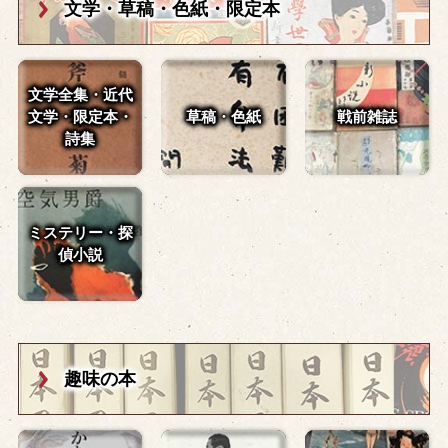
文学・草稿・
色紙・限定本
文学全集・近代
文学・
限定本・
草稿・色紙
戦前雑誌
詩集
ミステリー・探
偵小説
趣味の本