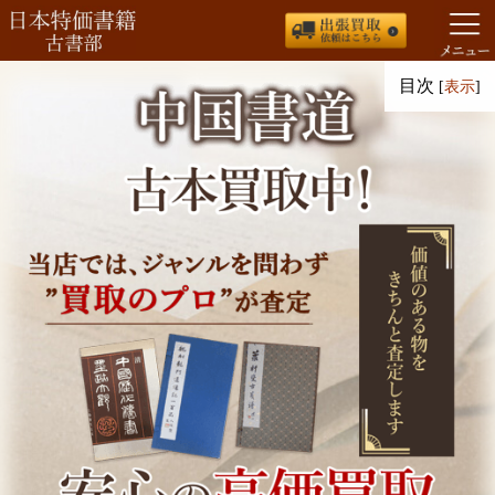
コ
目次
[
表示
]
ン
テ
ン
ツ
へ
ス
キ
ッ
プ