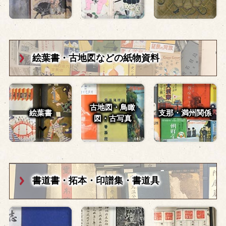
絵葉書・古地図
などの紙物資料
古地図・鳥瞰
絵葉書
支那・満州関係
図・
古写真
書道書・拓本・
印譜集・書道具