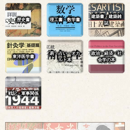
建築書・建築雑
歴史書
理工書・数学書
誌
易・占い・
オカ
政治・経済・
社
東洋医学書
ルト本
会学の本
戦記・軍事関係