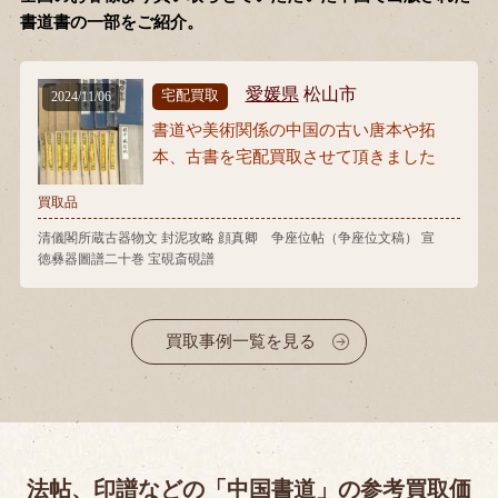
書道書の一部をご紹介。
愛媛県
松山市
宅配買取
2024/11/06
書道や美術関係の中国の古い唐本や拓
本、古書を宅配買取させて頂きました
買取品
清儀閣所蔵古器物文 封泥攻略 顔真卿 争座位帖（争座位文稿） 宣
徳彝器圖譜二十巻 宝硯斎硯譜
買取事例一覧を見る
法帖、印譜などの「中国書道」の参考買取価