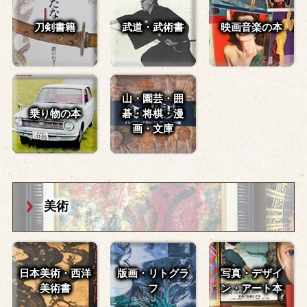
刀剣書籍
武道・武術書
映画音楽の本
山・園芸・囲
乗り物の本
碁・
将棋・漫
画・文庫
美術
日本美術・西洋
版画・リトグラ
写真・デザイ
美術書
フ
ン・
アート本