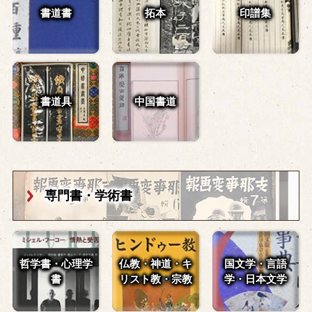
書道書
拓本
印譜集
書道具
中国書道
専門書・学術書
哲学書・心理学
仏教・神道・
キ
国文学・言語
書
リスト教・宗教
学・
日本文学