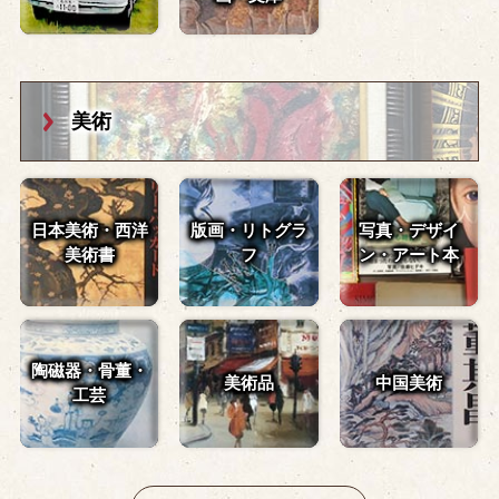
美術
日本美術・西洋
版画・リトグラ
写真・デザイ
美術書
フ
ン・
アート本
陶磁器・骨董・
美術品
中国美術
工芸