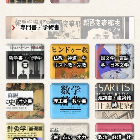
専門書・学術書
哲学書・心理学
仏教・神道・
キ
国文学・言語
書
リスト教・宗教
学・
日本文学
建築書・建築雑
歴史書
理工書・数学書
誌
易・占い・
オカ
政治・経済・
社