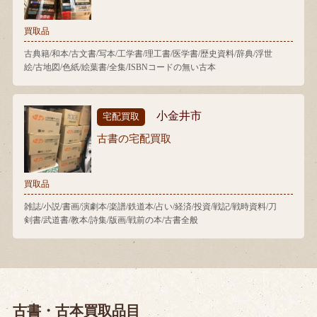
買取品
古典籍/和本/古文書/写本/工学書/理工書/医学書/歴史資料/辞典/浮世
絵/古地図/色紙/絵葉書/全集/ISBNコードの無い古本
小金井市
宅配買取
古書の宅配買取
買取品
雑誌/小説/書画/演劇本/楽譜/鉄道本/占い/経済/投資/戦記/戦時資料/刀
剣書/武道書/教本/詩集/版画/戦前の本/古書全般
古書・古本買取品目