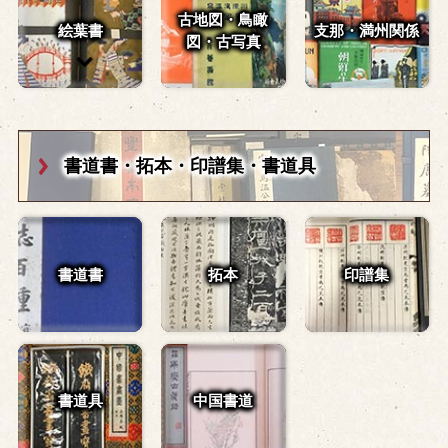
古地図・鳥瞰
絵葉書
支那・満州関係
図・
古写真
書道書・拓本・
印譜集・書道具
書道書
拓本
印譜集
書道具
中国書道