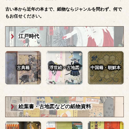
古い本から近年の本まで、紙物ならジャンルを問わず、何で
もお任せください。
江戸時代
古典籍
浮世絵・古地図
中国籍・朝鮮本
絵葉書・古地図
などの紙物資料