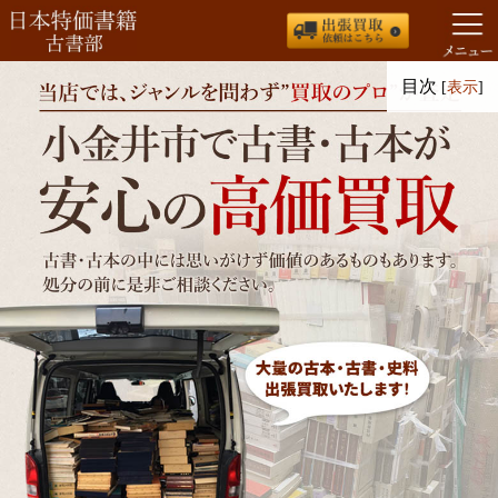
コ
目次
[
表示
]
ン
テ
ン
ツ
へ
ス
キ
ッ
プ