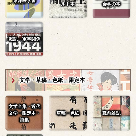
東洋医学書
ルト本
会学の本
戦記・軍事関係
文学・草稿・
色紙・限定本
文学全集・近代
文学・
限定本・
草稿・色紙
戦前雑誌
詩集