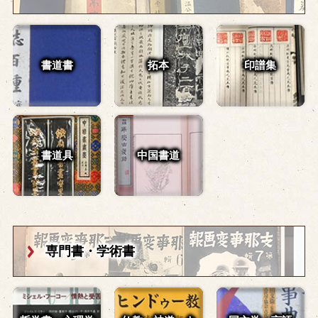
書道書
拓本
印譜集
書道具
中国書道
専門書・学術書