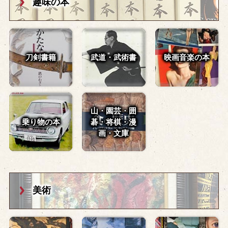
趣味の本
刀剣書籍
武道・武術書
映画音楽の本
山・園芸・囲
乗り物の本
碁・
将棋・漫
画・文庫
美術