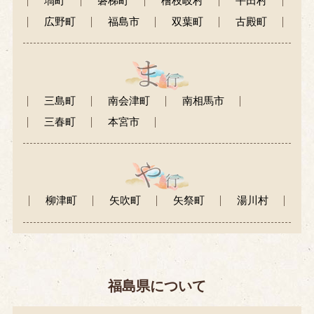
塙町
磐梯町
檜枝岐村
平田村
広野町
福島市
双葉町
古殿町
三島町
南会津町
南相馬市
三春町
本宮市
柳津町
矢吹町
矢祭町
湯川村
福島県について