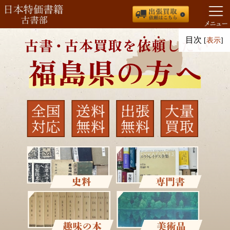
コ
目次
[
表示
]
ン
テ
ン
ツ
へ
ス
キ
ッ
プ