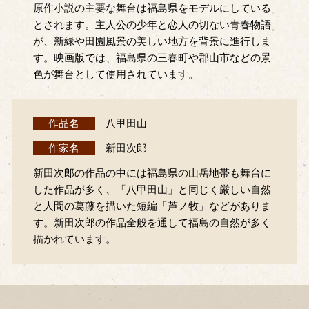
原作小説の主要な舞台は福島県をモデルにしている
とされます。主人公の少年と恋人の切ない青春物語
が、新緑や田園風景の美しい地方を背景に進行しま
す。映画版では、福島県の三春町や郡山市などの景
色が舞台として使用されています。
作品名
八甲田山
作家名
新田次郎
新田次郎の作品の中には福島県の山岳地帯も舞台に
した作品が多く、「八甲田山」と同じく厳しい自然
と人間の葛藤を描いた短編「芦ノ牧」などがありま
す。新田次郎の作品全般を通して福島の自然が多く
描かれています。