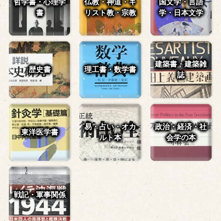
哲学書・心理学
仏教・神道・
キ
国文学・言語
書
リスト教・宗教
学・
日本文学
建築書・建築雑
歴史書
理工書・数学書
誌
易・占い・
オカ
政治・経済・
社
東洋医学書
ルト本
会学の本
戦記・軍事関係