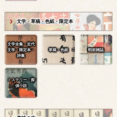
文学・草稿・
色紙・限定本
文学全集・近代
文学・
限定本・
草稿・色紙
戦前雑誌
詩集
ミステリー・探
偵小説