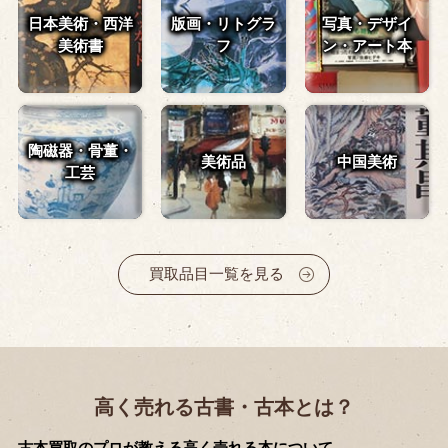
日本美術・西洋
版画・リトグラ
写真・デザイ
美術書
フ
ン・
アート本
陶磁器・骨董・
美術品
中国美術
工芸
買取品目一覧を見る
高く売れる古書・古本とは？