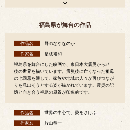
福島県が舞台の作品
作品名
野のなななのか
作家名
是枝裕和
福島県を舞台にした映画で、東日本大震災から3年
後の世界を描いています。震災後に亡くなった祖母
の七回忌を通して、家族や地域の人々が再びつなが
りを見出そうとする姿が描かれています。震災の記
憶と向き合う福島の風景が印象的です。
作品名
世界の中心で、愛をさけぶ
作家名
片山恭一