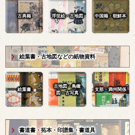
古典籍
浮世絵・古地図
中国籍・朝鮮本
絵葉書・古地図
などの紙物資料
古地図・鳥瞰
絵葉書
支那・満州関係
図・
古写真
書道書・拓本・
印譜集・書道具