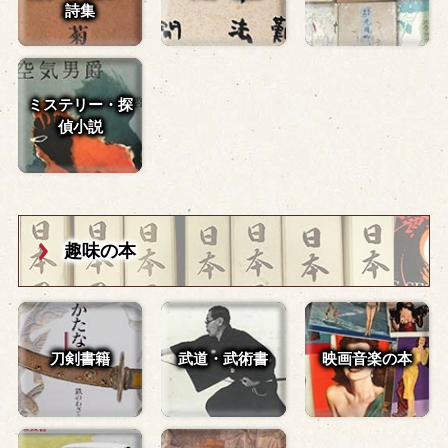
詩集
ミステリー・探
偵小説
趣味の本
刀剣書籍
武道・武術書
映画音楽の本