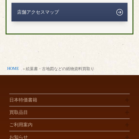
柏市
木更津市
店舗アクセスマップ
船橋市
千葉市
市原市
印西市
浦安市
香取市
鎌ヶ谷市
君津市
白井市
袖ヶ浦市
東金市
富里市
流山市
習志野市
HOME
絵葉書・古地図などの紙物資料買取り
成田市
野田市
茂原市
八街市
八千代市
四街道市
日本特価書籍
佐倉市
松戸市
買取品目
埼玉県
ご利用案内
川口市
川越市
お知らせ