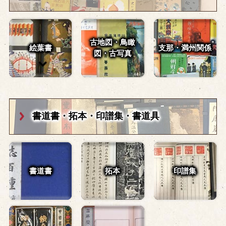
古地図・鳥瞰
絵葉書
支那・満州関係
図・
古写真
書道書・拓本・
印譜集・書道具
書道書
拓本
印譜集