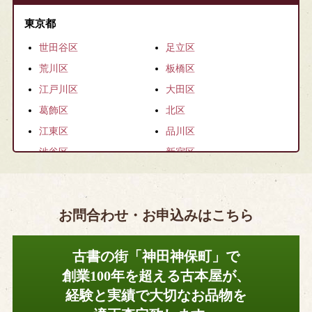
東京都
世田谷区
足立区
荒川区
板橋区
江戸川区
大田区
葛飾区
北区
江東区
品川区
渋谷区
新宿区
杉並区
墨田区
台東区
中央区
お問合わせ・お申込みはこちら
千代田区
豊島区
練馬区
文京区
古書の街「神田神保町」で
港区
目黒区
創業100年を超える古本屋が、
中野区
日野市
経験と実績で大切なお品物を
調布市
国立市