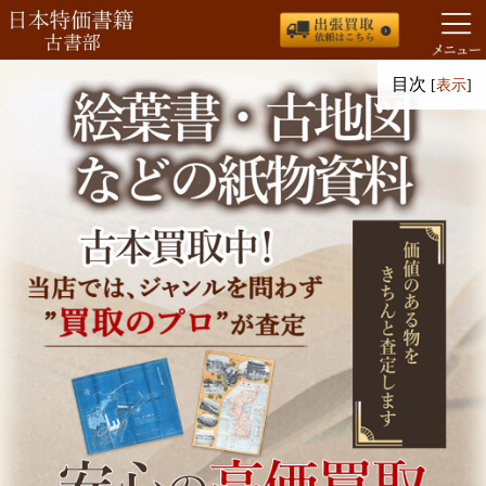
コ
目次
[
表示
]
ン
テ
ン
ツ
へ
ス
キ
ッ
プ