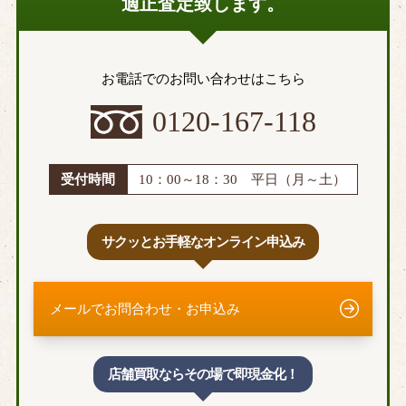
適正査定致します。
西東京市
府中市
三鷹市
昭島市
あきる野市
稲城市
お電話でのお問い合わせはこちら
青梅市
清瀬市
0120-167-118
小金井市
国分寺市
小平市
狛江市
立川市
多摩市
受付時間
10：00～18：30 平日（月～土）
八王子市
羽村市
東久留米市
東村山市
サクッとお手軽なオンライン申込み
東大和市
福生市
町田市
武蔵野市
メールでお問合わせ・お申込み
武蔵村山市
千葉県
店舗買取ならその場で即現金化！
我孫子市
市川市