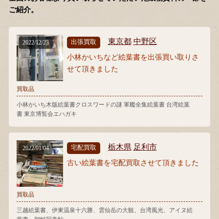
ご紹介。
東京都
中野区
出張買取
2022/12/23
小林かいちなど絵葉書を出張買い取りさ
せて頂きました
買取品
小林かいち木版絵葉書クロスワードの謎 軍艦全集絵葉書 台湾絵葉
書 東京博覧会エハガキ
栃木県
足利市
宅配買取
2022/01/04
古い絵葉書を宅配買取させて頂きました
買取品
三越絵葉書、伊東温泉十六勝、雲仙岳の大観、台湾風光、アイヌ絵