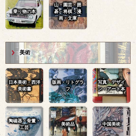
山・園芸・囲
乗り物の本
碁・
将棋・漫
画・文庫
美術
日本美術・西洋
版画・リトグラ
写真・デザイ
美術書
フ
ン・
アート本
陶磁器・骨董・
美術品
中国美術
工芸