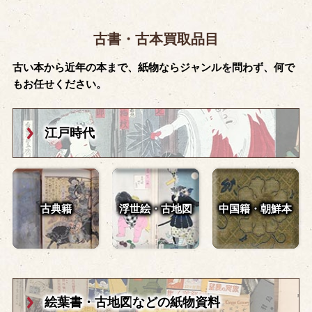
古書・古本買取品目
古い本から近年の本まで、紙物ならジャンルを問わず、何で
もお任せください。
江戸時代
古典籍
浮世絵・古地図
中国籍・朝鮮本
絵葉書・古地図
などの紙物資料