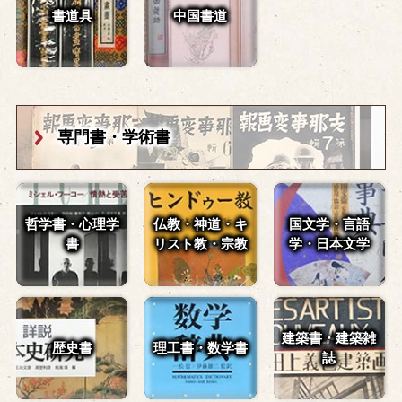
書道具
中国書道
専門書・学術書
哲学書・心理学
仏教・神道・
キ
国文学・言語
書
リスト教・宗教
学・
日本文学
建築書・建築雑
歴史書
理工書・数学書
誌