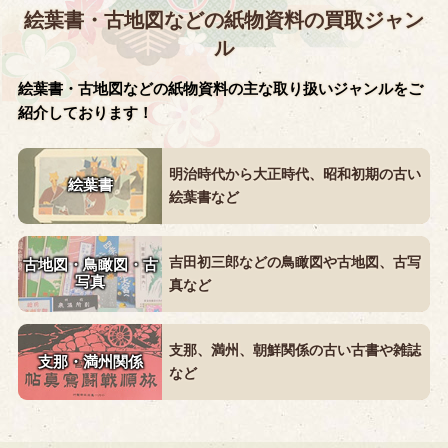
絵葉書・古地図などの紙物資料の買取ジャン
ル
絵葉書・古地図などの紙物資料の主な取り扱いジャンルをご
紹介しております！
明治時代から大正時代、昭和初期の古い
絵葉書
絵葉書など
吉田初三郎などの鳥瞰図や古地図、古写
古地図・鳥瞰図・
古
写真
真など
支那、満州、朝鮮関係の古い古書や雑誌
支那・満州関係
など