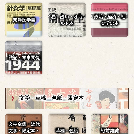
易・占い・
オカ
政治・経済・
社
東洋医学書
ルト本
会学の本
戦記・軍事関係
文学・草稿・
色紙・限定本
文学全集・近代
文学・
限定本・
草稿・色紙
戦前雑誌