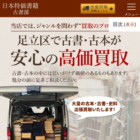
コ
目次
[
表示
]
ン
テ
ン
ツ
へ
ス
キ
ッ
プ