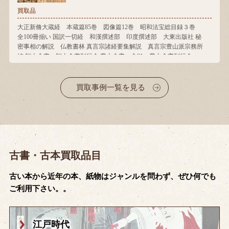
買取品
大正新脩大蔵経 本蔵篇85巻 図像篇12巻 昭和法宝総目録３巻
全100冊揃い 国訳一切経 和漢撰述部 印度撰述部 大東出版社 秘
密事相の解説 仏教書林 真言宗諸経要集解説 真言宗豊山派宗務所
編 智山全書 智山全書刊行会 豊山全書 全21 豊山全書刊行会
買取事例一覧を見る
古書・古本買取品目
古い本から近年の本、紙物はジャンルを問わず、ぜひ何でも
ご利用下さい。。
江戸時代