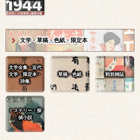
文学・草稿・
色紙・限定本
文学全集・近代
文学・
限定本・
草稿・色紙
戦前雑誌
詩集
ミステリー・探
偵小説