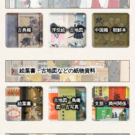
古典籍
浮世絵・古地図
中国籍・朝鮮本
絵葉書・古地図
などの紙物資料
古地図・鳥瞰
絵葉書
支那・満州関係
図・
古写真