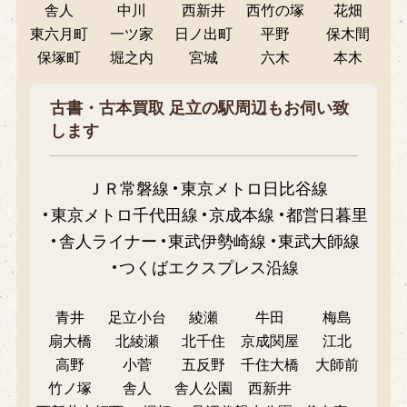
舎人
中川
西新井
西竹の塚
花畑
東六月町
一ツ家
日ノ出町
平野
保木間
保塚町
堀之内
宮城
六木
本木
古書・古本買取 足立の駅周辺もお伺い致
します
ＪＲ常磐線
東京メトロ日比谷線
東京メトロ千代田線
京成本線
都営日暮里
舎人ライナー
東武伊勢崎線
東武大師線
つくばエクスプレス沿線
青井
足立小台
綾瀬
牛田
梅島
扇大橋
北綾瀬
北千住
京成関屋
江北
高野
小菅
五反野
千住大橋
大師前
竹ノ塚
舎人
舎人公園
西新井