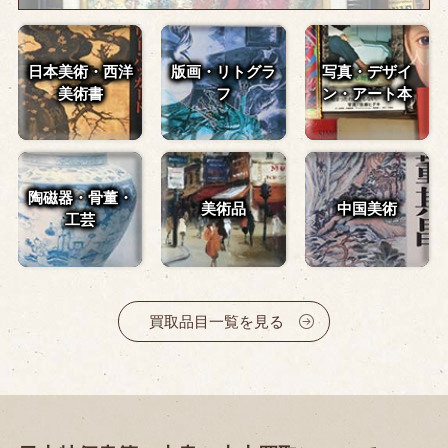
日本美術・西洋
版画・リトグラ
写真・デザイ
美術書
フ
ン・
アート本
陶磁器・骨董・
美術品
中国美術
工芸
買取品目一覧を見る