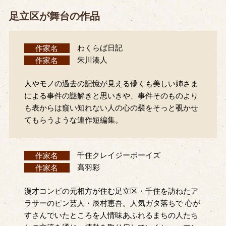
足立区が舞台の作品
作家名
わくらば日記
作家名
朱川湊人
人やモノの過去の記憶が見える儚くも美しい姉さま
による事件の謎解きと思いきや、事件そのものより
も表からは窺い知れない人の心の襞をそっと覗かせ
てもらうような連作短編集。
作家名
千住クレイジーボーイズ
作家名
高羽彩
漫才コンビの元相方が住む足立区・千住を訪ねたア
ラサーのピン芸人・辰村恵吾。人気ガタ落ちで 心が
すさんでいたところを人情味あふれるまちの人たち