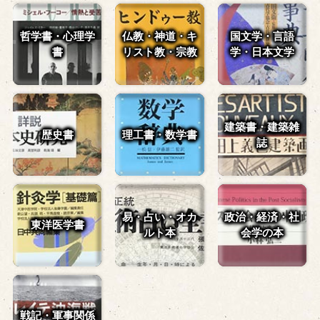
哲学書・心理学
仏教・神道・
キ
国文学・言語
書
リスト教・宗教
学・
日本文学
建築書・建築雑
歴史書
理工書・数学書
誌
易・占い・
オカ
政治・経済・
社
東洋医学書
ルト本
会学の本
戦記・軍事関係