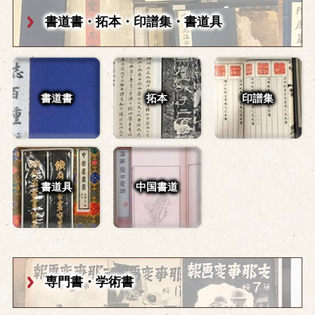
書道書・拓本・
印譜集・書道具
書道書
拓本
印譜集
書道具
中国書道
専門書・学術書