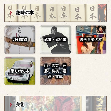
趣味の本
刀剣書籍
武道・武術書
映画音楽の本
山・園芸・囲
乗り物の本
碁・
将棋・漫
画・文庫
美術