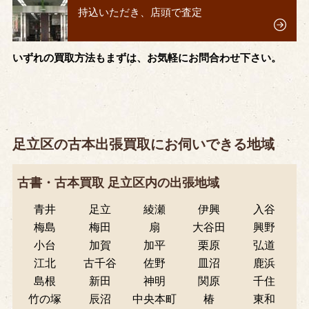
持込いただき、店頭で査定
いずれの買取方法もまずは、お気軽にお問合わせ下さい。
足立区の古本出張買取にお伺いできる地域
古書・古本買取 足立区内の出張地域
青井
足立
綾瀬
伊興
入谷
梅島
梅田
扇
大谷田
興野
小台
加賀
加平
栗原
弘道
江北
古千谷
佐野
皿沼
鹿浜
島根
新田
神明
関原
千住
竹の塚
辰沼
中央本町
椿
東和