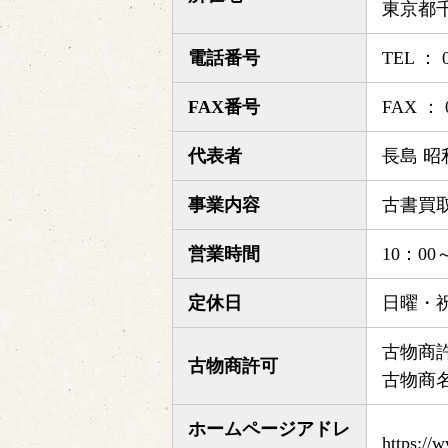
東京都
電話番号
TEL ：
FAX番号
FAX ： 0
代表者
長島 昭
事業内容
古書買
営業時間
10：0
定休日
日曜・
古物商許
古物商許可
古物商
ホームページアドレ
https://