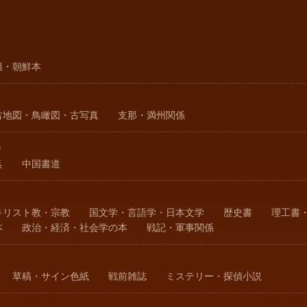
籍・朝鮮本
古地図・鳥瞰図・古写真
支那・満州関係
り
具
中国書道
キリスト教・宗教
国文学・言語学・日本文学
歴史書
理工書
本
政治・経済・社会学の本
戦記・軍事関係
草稿・サイン色紙
戦前雑誌
ミステリー・探偵小説