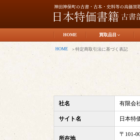
コ
ン
テ
日本特価書籍
ン
HOME
買取品目
ツ
へ
HOME
特定商取引法に基づく表記
ス
キ
ッ
プ
社名
有限会
サイト名
日本特
〒101-0
所在地