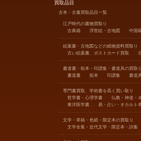
買取品目
古本・古書買取品目一覧
江戸時代の書物買取り
古典籍
浮世絵・古地図
中国
絵葉書・古地図などの紙物資料買取り
古い絵葉書、ポストカード買取
書道書・拓本・印譜集・書道具の買取
書道書
拓本
印譜集
書道
専門書買取、学術書を高く買い取り
哲学書・心理学書
仏教・神道・
東洋医学書
易・占い・オカルト
文学・草稿・色紙・限定本の買取り
文学全集・近代文学・限定本・詩集