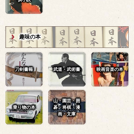
趣味の本
刀剣書籍
武道・武術書
映画音楽の本
山・園芸・囲
乗り物の本
碁・
将棋・漫
画・文庫