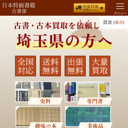
コ
目次
[
表示
]
ン
テ
ン
ツ
へ
ス
キ
ッ
プ