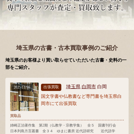
埼玉県の古書・古本買取事例のご紹介
埼玉県のお客様より買い取らせていただいた古書・史料の一
部をご紹介。
埼玉県
白岡市
白岡
出張買取
2025/11/16
国文学書や仏教書など専門書を埼玉県白
岡市にて出張買取
買取品
姉崎正治著作集 第2期（仏教学・宗教学集） 全５ 国書刊行会
日本列島方言叢書 全３４ ゆまに書房 近代語研究 近代語学