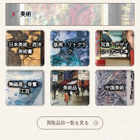
美術
日本美術・西洋
版画・リトグラ
写真・デザイ
美術書
フ
ン・
アート本
陶磁器・骨董・
美術品
中国美術
工芸
買取品目一覧を見る