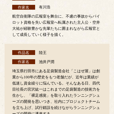
作家名
有川浩
航空自衛隊の広報室を舞台に、不慮の事故からパイ
ロット資格を失い広報室へ転属された主人公・空井
大祐が経験豊かな先輩たちに囲まれながら広報官と
して成長していく様子を描く。
作品名
陸王
作家名
池井戸潤
埼玉県行田市にある足袋製造会社「こはぜ屋」は創
業から100年の歴史をもつ老舗だが、近年は業績が
低迷し資金繰りに悩んでいる。そんなある日、四代
目社長の宮沢紘一はこれまでの足袋製造の技術力を
生かし、「裸足感覚」を取り入れたランニングシュ
ーズの開発を思いつき、社内にプロジェクトチーム
を立ち上げ、試行錯誤を続けながらランニングシュ
ーズの開発に邁進する。