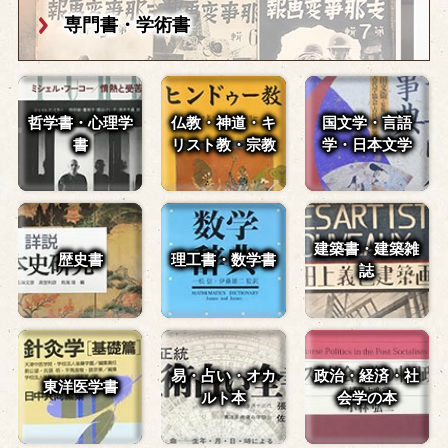
専門書・学術書
哲学書・心理学
仏教・神道・
キ
国文学・言語
書
リスト教・宗教
学・
日本文学
建築書・建築雑
歴史書
理工書・数学書
誌
易・占い・
オカ
政治・経済・
社
東洋医学書
ルト本
会学の本