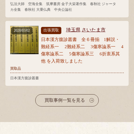
弘法大師 空海全集 筑摩書房 金子大栄著作集 春秋社 ジャータ
カ全集 春秋社 大乗仏典 中央公論社
埼玉県
さいたま市
出張買取
2020/03/02
日本漢方腹診叢書 全６冊揃 1解説・
難経系一 2難経系二 3傷寒論系一 4
傷寒論系二 5傷寒論系三 6折衷系其
他 を入荷致しました
買取品
日本漢方腹診叢書
買取事例一覧を見る