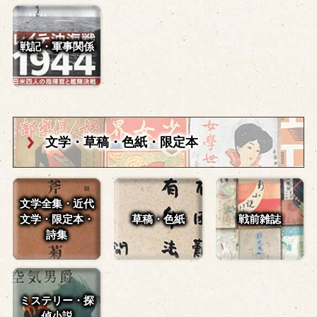
戦記・軍事関係
文学・草稿・
色紙・限定本
文学全集・近代
文学・
限定本・
草稿・色紙
戦前雑誌
詩集
ミステリー・探
偵小説