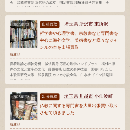
会 武蔵野書院 近代語の成立 明治書院 稲垣達郎学芸文集 全
３ 筑摩書院 言語学大辞典 全７ 三省堂
埼玉県
所沢市
東所沢
出張買取
2025/03/02
哲学書や心理学書、宗教書など専門書を
中心に海外文学、美術書など様々なジャ
ンルの本を出張買取
買取品
愛着理論と精神分析 誠信書房 応用心理学ハンドブック 福村出版
声の文化と文字の文化 藤原書店 仏教の身体技法 国書刊行会 日
本歌謡研究大系 和泉書院 カフカ小説全集 白水社 ドイツ語副詞
辞典 白水社
埼玉県
川越市
小仙波町
出張買取
2025/01/22
仏教に関する専門書を大量出張買い取り
させて頂きました
買取品