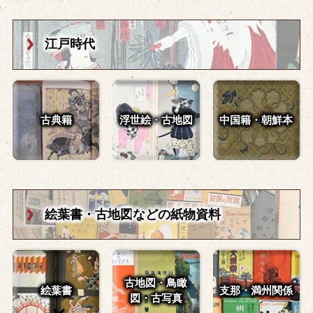
江戸時代
古典籍
浮世絵・古地図
中国籍・朝鮮本
絵葉書・古地図
などの紙物資料
古地図・鳥瞰
絵葉書
支那・満州関係
図・
古写真