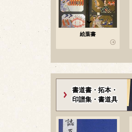
絵葉書
書道書・拓本・
印譜集・書道具