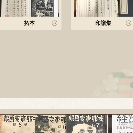
拓本
印譜集