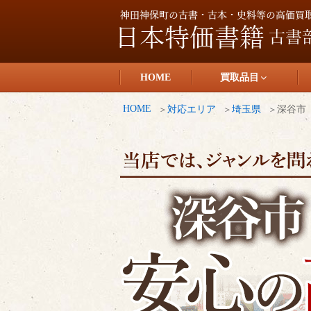
コ
ン
テ
日本特価書籍
ン
HOME
買取品目
ツ
へ
HOME
対応エリア
埼玉県
深谷市
ス
キ
ッ
プ