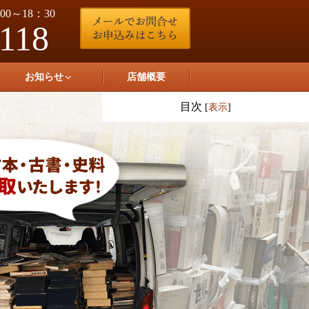
0～18：30
-118
お知らせ
店舗概要
目次
[
表示
]