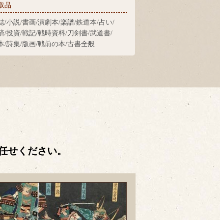
取品
誌/小説/書画/演劇本/楽譜/鉄道本/占い/
済/投資/戦記/戦時資料/刀剣書/武道書/
本/詩集/版画/戦前の本/古書全般
任せください。