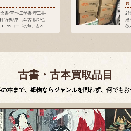
買
古文書/写本/工学書/理工書/
雑
料/辞典/浮世絵/古地図/色
経
集/ISBNコードの無い古本
教
古書・古本買取品目
年の本まで、紙物ならジャンルを問わず、何でもお