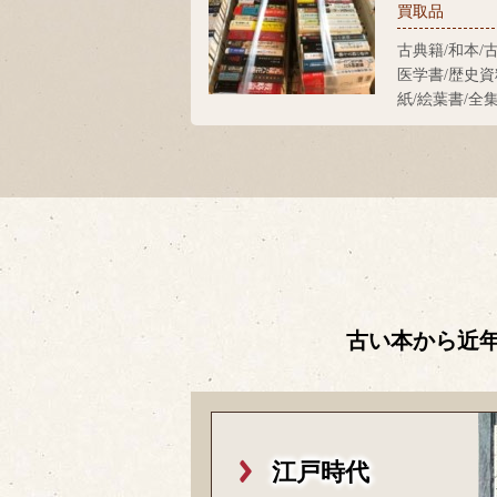
買取品
古典籍/和本/
医学書/歴史資
紙/絵葉書/全
古い本から近
江戸時代