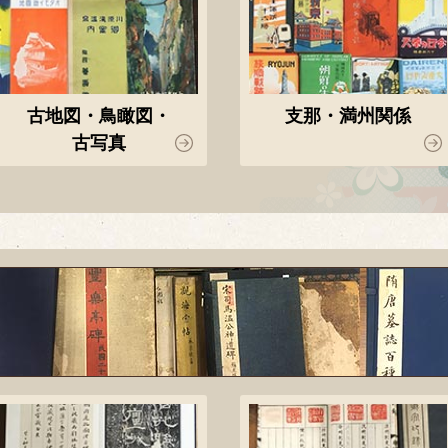
古地図・鳥瞰図・
支那・満州関係
古写真