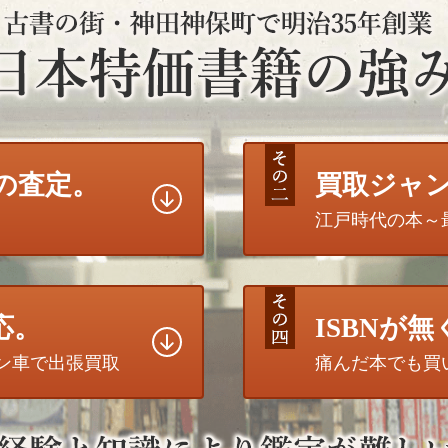
の査定。
買取ジャ
江戸時代の本～
応。
ISBNが
トン車で出張買取
痛んだ本でも買