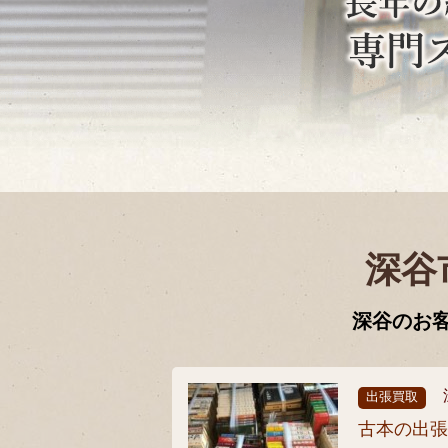
深谷
深谷のお
出張買取
古本の出