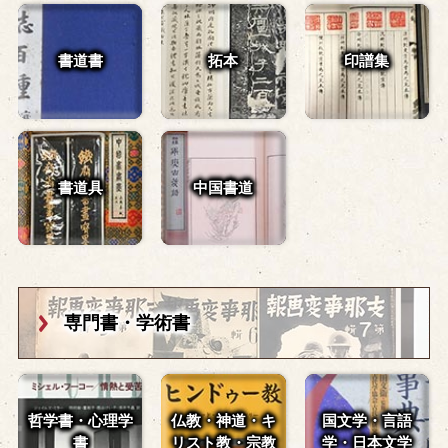
書道書
拓本
印譜集
書道具
中国書道
専門書・学術書
哲学書・心理学
仏教・神道・
キ
国文学・言語
書
リスト教・宗教
学・
日本文学