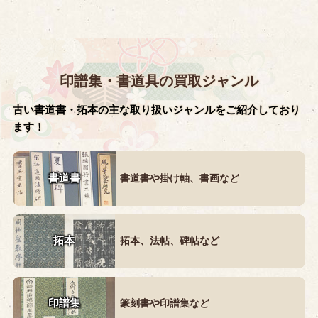
印譜集・書道具の買取ジャンル
古い書道書・拓本の主な取り扱いジャンルをご紹介しており
ます！
書道書
書道書や掛け軸、書画など
拓本
拓本、法帖、碑帖など
印譜集
篆刻書や印譜集など