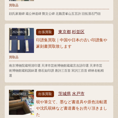
買取品
顔氏家廟碑 蔵公神道碑 鄭文公碑 北魏雲峯山五言詩 旧拓漢石門頌
東京都
杉並区
出張買取
2024/08/28
印譜集買取｜中国や日本の古い印譜集や
篆刻書買取致します
買取品
南京博物院蔵明清印選 天津市芸術博物館蔵蔵言吉語印選 天津市芸
術博物館蔵戦国鉢選 鄧石如印譜 唐詩三百首 宋詞三百首 碑林名帖精
選
茨城県
水戸市
出張買取
2024/08/11
硯や筆立て、墨など書道具や原色法帖選
や沈氏硯林など書道書をお売り頂きまし
た