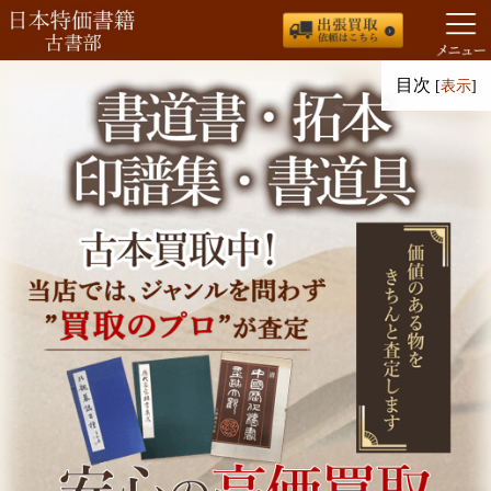
コ
目次
[
表示
]
ン
テ
ン
ツ
へ
ス
キ
ッ
プ