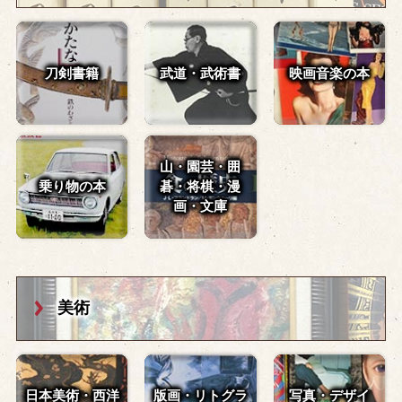
刀剣書籍
武道・武術書
映画音楽の本
山・園芸・囲
乗り物の本
碁・
将棋・漫
画・文庫
美術
日本美術・西洋
版画・リトグラ
写真・デザイ