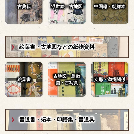
古典籍
浮世絵・古地図
中国籍・朝鮮本
絵葉書・古地図
などの紙物資料
古地図・鳥瞰
絵葉書
支那・満州関係
図・
古写真
書道書・拓本・
印譜集・書道具