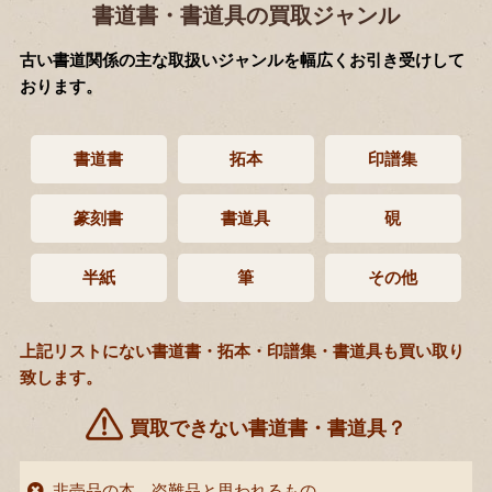
書道書・書道具の買取ジャンル
古い書道関係の主な取扱いジャンルを幅広くお引き受けして
おります。
書道書
拓本
印譜集
篆刻書
書道具
硯
半紙
筆
その他
上記リストにない書道書・拓本・印譜集・書道具も買い取り
致します。
買取できない書道書・書道具？
非売品の本、盗難品と思われるもの