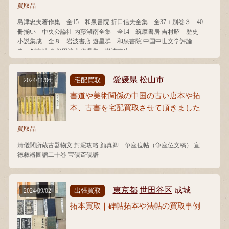
買取品
島津忠夫著作集 全15 和泉書院 折口信夫全集 全37＋別巻３ 40
冊揃い 中央公論社 内藤湖南全集 全14 筑摩書房 吉村昭 歴史
小説集成 全８ 岩波書店 遊星群 和泉書院 中国中世文学評論
史 創文社 久保田淳著作選集 岩波書店
愛媛県
松山市
宅配買取
2024/11/06
書道や美術関係の中国の古い唐本や拓
本、古書を宅配買取させて頂きました
買取品
清儀閣所蔵古器物文 封泥攻略 顔真卿 争座位帖（争座位文稿） 宣
徳彝器圖譜二十巻 宝硯斎硯譜
東京都
世田谷区
成城
出張買取
2024/09/02
拓本買取｜碑帖拓本や法帖の買取事例