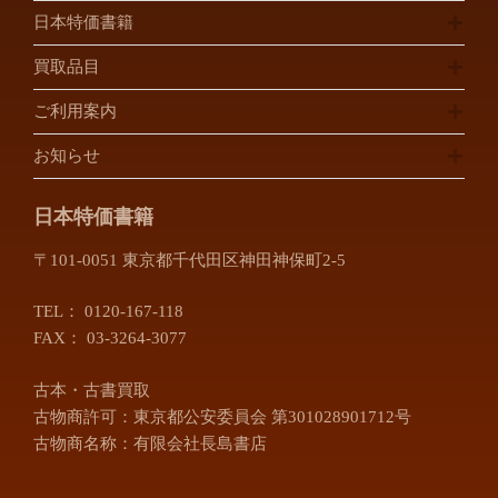
八千代市
四街道市
日本特価書籍
佐倉市
松戸市
買取品目
埼玉県
ご利用案内
川口市
川越市
お知らせ
越谷市
所沢市
さいたま市
富士見市
日本特価書籍
三郷市
上尾市
〒101-0051 東京都千代田区神田神保町2-5
朝霞市
入間市
桶川市
春日部市
TEL：
0120-167-118
加須市
北本市
FAX： 03-3264-3077
行田市
久喜市
古本・古書買取
熊谷市
鴻巣市
古物商許可：東京都公安委員会 第301028901712号
坂戸市
幸手市
古物商名称：有限会社長島書店
狭山市
志木市