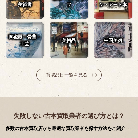
美術書
フ
ン・
アート本
陶磁器・骨董・
美術品
中国美術
工芸
買取品目一覧を見る
失敗しない古本買取業者の選び方とは？
多数の古本買取店から最適な買取業者を探す方法をご紹介！