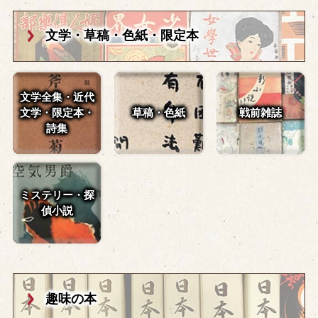
文学・草稿・
色紙・限定本
文学全集・近代
文学・
限定本・
草稿・色紙
戦前雑誌
詩集
ミステリー・探
偵小説
趣味の本