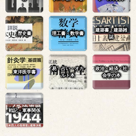
建築書・建築雑
歴史書
理工書・数学書
誌
易・占い・
オカ
政治・経済・
社
東洋医学書
ルト本
会学の本
戦記・軍事関係