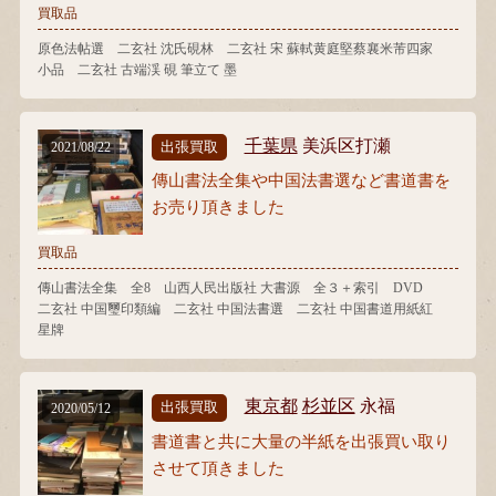
買取品
原色法帖選 二玄社 沈氏硯林 二玄社 宋 蘇軾黄庭堅蔡襄米芾四家
小品 二玄社 古端渓 硯 筆立て 墨
千葉県
美浜区打瀬
出張買取
2021/08/22
傳山書法全集や中国法書選など書道書を
お売り頂きました
買取品
傳山書法全集 全8 山西人民出版社 大書源 全３＋索引 DVD
二玄社 中国璽印類編 二玄社 中国法書選 二玄社 中国書道用紙紅
星牌
東京都
杉並区
永福
出張買取
2020/05/12
書道書と共に大量の半紙を出張買い取り
させて頂きました