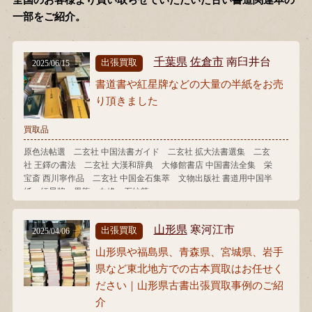
全国のお客様より買い取らせていただいた古い書道関連本の
一部をご紹介。
千葉県
佐倉市
南臼井台
出張買取
2025/06/15
書道書や紅星牌などの大量の半紙をお売
り頂きました
買取品
原色法帖選 二玄社 中国法書ガイド 二玄社 拡大法書選集 二玄
社 王鐸の書法 二玄社 大漢和辞典 大修館書店 中国書法全集 栄
宝斎 西川寧作品 二玄社 中国金石集萃 文物出版社 書道用中国半
紙 紅星牌 黒龍 白峰 石紋箋
山形県
寒河江市
出張買取
2025/04/06
山形県や福島県、青森県、宮城県、岩手
県など東北地方での古本買取はお任せく
ださい｜山形県古書出張買取事例のご紹
介