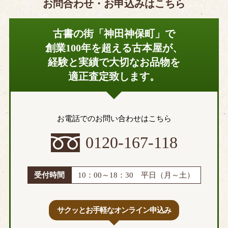
お問合わせ・お申込みはこちら
千代田区
豊島区
練馬区
文京区
古書の街「神田神保町」で
港区
目黒区
創業100年を超える古本屋が、
中野区
日野市
経験と実績で大切なお品物を
調布市
国立市
適正査定致します。
西東京市
府中市
三鷹市
昭島市
あきる野市
稲城市
お電話でのお問い合わせはこちら
青梅市
清瀬市
0120-167-118
小金井市
国分寺市
小平市
狛江市
立川市
多摩市
受付時間
10：00～18：30 平日（月～土）
八王子市
羽村市
東久留米市
東村山市
サクッとお手軽なオンライン申込み
東大和市
福生市