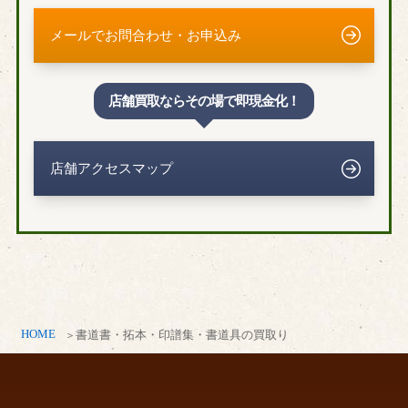
町田市
武蔵野市
メールでお問合わせ・お申込み
武蔵村山市
千葉県
店舗買取ならその場で即現金化！
我孫子市
市川市
柏市
木更津市
店舗アクセスマップ
船橋市
千葉市
市原市
印西市
浦安市
香取市
鎌ヶ谷市
君津市
白井市
袖ヶ浦市
東金市
富里市
流山市
習志野市
HOME
書道書・拓本・印譜集・書道具の買取り
成田市
野田市
茂原市
八街市