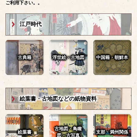
ご利用下さい。。
江戸時代
古典籍
浮世絵・古地図
中国籍・朝鮮本
絵葉書・古地図
などの紙物資料
古地図・鳥瞰
絵葉書
支那・満州関係
図・
古写真