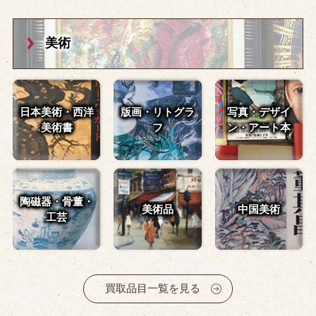
美術
日本美術・西洋
版画・リトグラ
写真・デザイ
美術書
フ
ン・
アート本
陶磁器・骨董・
美術品
中国美術
工芸
買取品目一覧を見る