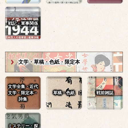
戦記・軍事関係
文学・草稿・
色紙・限定本
文学全集・近代
文学・
限定本・
草稿・色紙
戦前雑誌
詩集
ミステリー・探