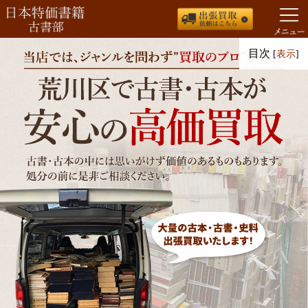
コ
目次
[
表示
]
ン
テ
ン
ツ
へ
ス
キ
ッ
プ