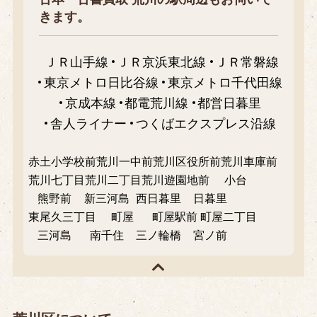
きます。
ＪＲ山手線
ＪＲ京浜東北線
ＪＲ常磐線
東京メトロ日比谷線
東京メトロ千代田線
京成本線
都電荒川線
都営日暮里
舎人ライナー
つくばエクスプレス沿線
赤土小学校前
荒川一中前
荒川区役所前
荒川車庫前
荒川七丁目
荒川二丁目
荒川遊園地前
小台
熊野前
新三河島
西日暮里
日暮里
東尾久三丁目
町屋
町屋駅前
町屋二丁目
三河島
南千住
三ノ輪橋
宮ノ前