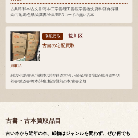
古典籍/和本/古文書/写本/工学書/理工書/医学書/歴史資料/辞典/浮世
絵/古地図/色紙/絵葉書/全集/ISBNコードの無い古本
荒川区
宅配買取
古書の宅配買取
買取品
雑誌/小説/書画/演劇本/楽譜/鉄道本/占い/経済/投資/戦記/戦時資料/刀
剣書/武道書/教本/詩集/版画/戦前の本/古書全般
古書・古本買取品目
古い本から近年の本、紙物はジャンルを問わず、ぜひ何でも