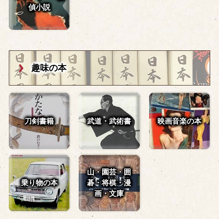
偵小説
趣味の本
刀剣書籍
武道・武術書
映画音楽の本
山・園芸・囲
乗り物の本
碁・
将棋・漫
画・文庫