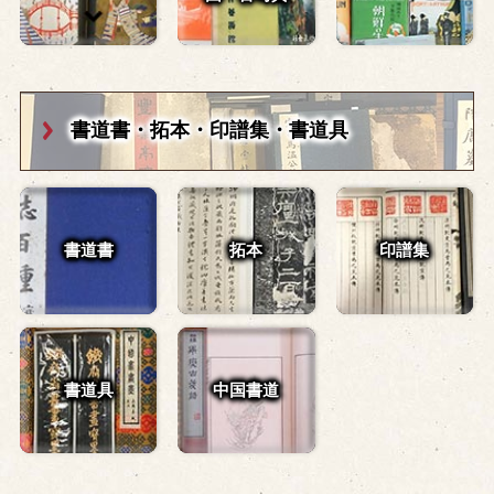
書道書・拓本・
印譜集・書道具
書道書
拓本
印譜集
書道具
中国書道