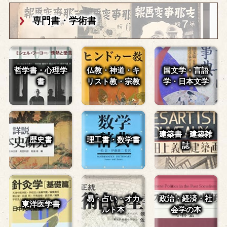
専門書・学術書
哲学書・心理学
仏教・神道・
キ
国文学・言語
書
リスト教・宗教
学・
日本文学
建築書・建築雑
歴史書
理工書・数学書
誌
易・占い・
オカ
政治・経済・
社
東洋医学書
ルト本
会学の本