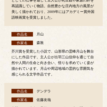
としての仕事を通じて主人公が死生観や家族の絆を
再認識していく物語。自然豊かな庄内地方の風景が
美しく描かれており、2009年にはアカデミー賞外国
語映画賞を受賞しました。
作品名
月山
作家名
森敦
芥川賞を受賞した小説で、山形県の霊峰月山を舞台
にした作品です。主人公が出羽三山信仰を通じて自
然や人間の生命と向き合い、悟りを求めていく姿が
描かれています。月山や周辺地域の霊的な雰囲気を
感じられる文学作品です。
作品名
デンデラ
作家名
佐藤友哉