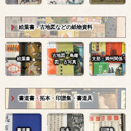
絵葉書・古地図
などの紙物資料
古地図・鳥瞰
絵葉書
支那・満州関係
図・
古写真
書道書・拓本・
印譜集・書道具
書道書
拓本
印譜集