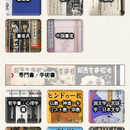
書道具
中国書道
専門書・学術書
哲学書・心理学
仏教・神道・
キ
国文学・言語
書
リスト教・宗教
学・
日本文学