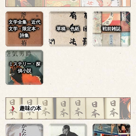
文学全集・近代
文学・
限定本・
草稿・色紙
戦前雑誌
詩集
ミステリー・探
偵小説
趣味の本