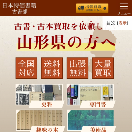
コ
目次
[
表示
]
ン
テ
ン
ツ
へ
ス
キ
ッ
プ