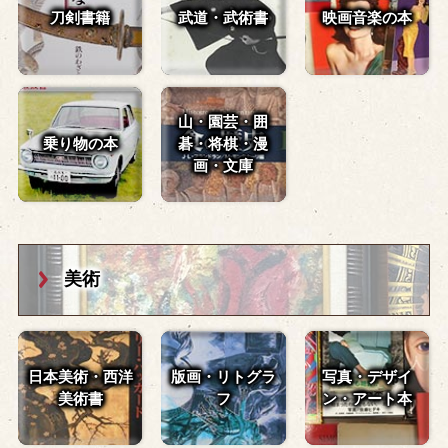
刀剣書籍
武道・武術書
映画音楽の本
山・園芸・囲
乗り物の本
碁・
将棋・漫
画・文庫
美術
日本美術・西洋
版画・リトグラ
写真・デザイ
美術書
フ
ン・
アート本