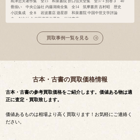
島津忠夫著作集 全15 和泉書院 折口信夫全集 全37＋別巻３ 40
冊揃い 中央公論社 内藤湖南全集 全14 筑摩書房 吉村昭 歴史
小説集成 全８ 岩波書店 遊星群 和泉書院 中国中世文学評論
史 創文社 久保田淳著作選集 岩波書店
買取事例一覧を見る
古本・古書の買取価格情報
古本・古書の参考買取価格をご紹介します。価値ある物は適
正に査定・買取致します。
価値あるものは相場より高く買取ります！お気軽にご連絡く
ださい。