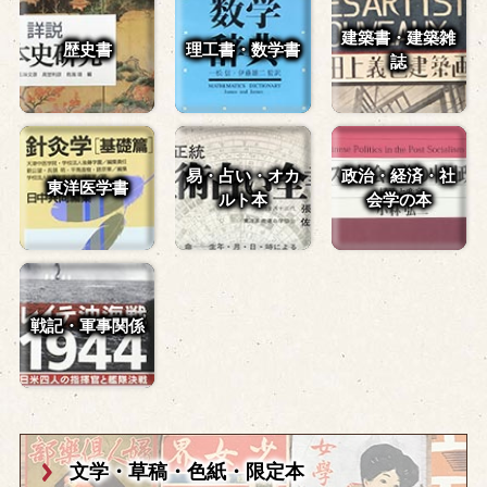
建築書・建築雑
歴史書
理工書・数学書
誌
易・占い・
オカ
政治・経済・
社
東洋医学書
ルト本
会学の本
戦記・軍事関係
文学・草稿・
色紙・限定本