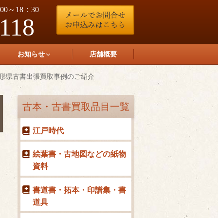
0～18：30
-118
お知らせ
店舗概要
形県古書出張買取事例のご紹介
古本・古書買取品目一覧
江戸時代
絵葉書・古地図などの紙物
資料
書道書・拓本・印譜集・書
道具