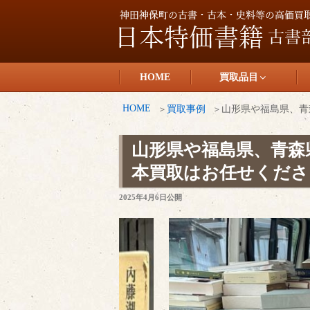
コ
ン
テ
日本特価書籍
ン
HOME
買取品目
ツ
へ
HOME
買取事例
山形県や福島県、青
ス
キ
山形県や福島県、青森
ッ
本買取はお任せくださ
プ
投
2025年4月6日
公開
稿
日: