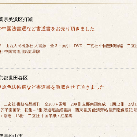
葉県美浜区打瀬
や中国法書選など書道書をお売り頂きました
8 山西人民出版社 大書源 全３＋索引 DVD 二玄社 中国璽印類編 二玄
社 中国書道用紙紅星牌
京都世田谷区
り原色法帖選など書道書を買取させて頂きました
 二玄社 書跡名品叢刊 全208＋索引 209冊 支那南画集成 1期12冊 2期1
 芥子園画伝 初集～5集 鄭道昭論経書詩 西東書房 餘清齋帖 龍門造像題記 
2＋別巻 13冊 二玄社 中国半紙：紅星碑
媛県松山市