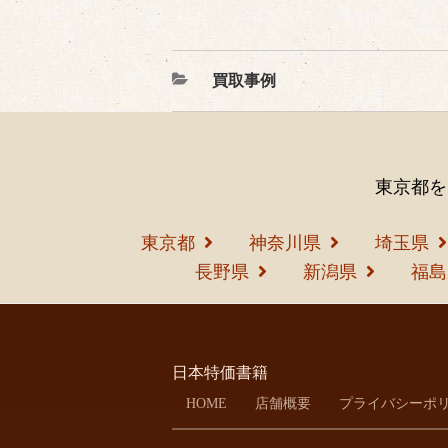
カ
買取事例
テ
ゴ
リ
ー
東京都を
東京都
神奈川県
埼玉県
長野県
新潟県
福島
日本特価書籍
HOME
店舗概要
プライバシーポ