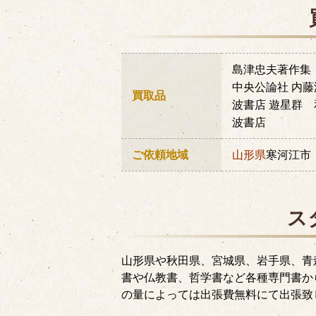
島津忠夫著作集 
中央公論社 内
買取品
波書店 遊星群
波書店
ご依頼地域
山形県
寒河江市
ス
山形県や秋田県、宮城県、岩手県、青
書や仏教書、哲学書など各種専門書か
の量によっては出張費無料にて出張致