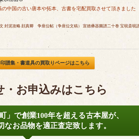
係の中国の古い唐本や拓本、古書を宅配買取させて頂きました
文 封泥攻略 顔真卿 争座位帖（争座位文稿） 宣徳彝器圖譜二十巻 宝硯斎硯
・印譜集・書道具の買取りページはこちら
せ・お申込みはこちら
町」で
創業100年を超える古本屋が、
切なお品物を
適正査定致します。