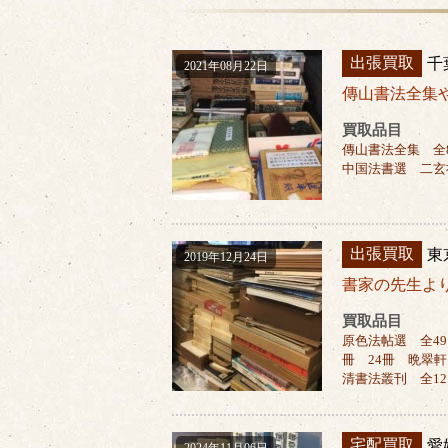
出張買取
千
2021年08月22日
傳山書法全集
買取品目
傳山書法全集 全
中国法書選 二玄
出張買取
東
2019年12月24日
書家の先生よ
買取品目
原色法帖選 全49
冊 24冊 晩翠軒
清書法叢刊 全1
宅配買取
愛