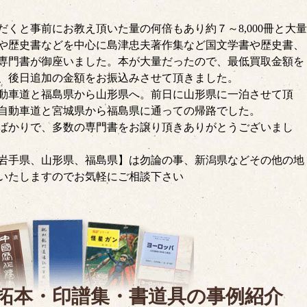
くと事前にお教え頂いた量の何倍もあり約７～8,000冊と大量
や歴史書などを中心に島津忠夫著作集など国文学書や歴史書、
専門書が御座いました。本が大量だったので、最低買取金額を
、後日追加の金額をお振込みさせて頂きました。
動車道と福島県から山形県へ。前日に山形県に一泊させて頂
自動車道と宮城県から福島県に通っての帰路でした。
ばかりで、多数の専門書をお譲り頂きありがとうございまし
岩手県、山形県、福島県】は勿論の事、新潟県などその他の地
いたしますのでお気軽にご相談下さい
拓本・印譜集・書道具の
事例紹介