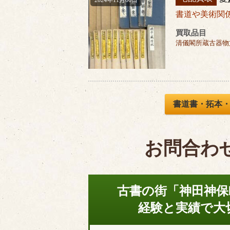
2024年11月06日
書道や美術関
買取品目
清儀閣所蔵古器物
書道書・拓本
お問合わ
古書の街「神田神保
経験と実績で大