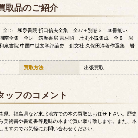
買取品のご紹介
全15 和泉書院 折口信夫全集 全37＋別巻３ 40冊揃い
藤湖南全集 全14 筑摩書房 吉村昭 歴史小説集成 全８ 岩
 和泉書院 中国中世文学評論史 創文社 久保田淳著作選集 岩
買取方法
出張買取
タッフのコメント
森県、福島県など東北地方での本の買取はお任せ下さい。歴史
ら美術書や書道書等趣味の本まで買い取り致します。また、本
しますのでお気軽にお問い合わせください。