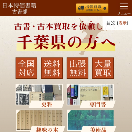
コ
目次
[
表示
]
ン
テ
ン
ツ
へ
ス
キ
ッ
プ