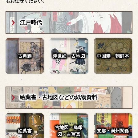
もお任せください。
江戸時代
古典籍
浮世絵・古地図
中国籍・朝鮮本
絵葉書・古地図
などの紙物資料
古地図・鳥瞰
絵葉書
支那・満州関係
図・
古写真