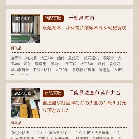
千葉県
柏市
宅配買取
2026/01/11
泉鏡花本、小村雪岱装幀本等を宅配買取
買取品
遊行車 尚栄堂 大正2年 函付 泉鏡花 鏡花選集 春陽堂 大
正4年 函付 泉鏡花 愛染集 千草館 大正5年 函付 泉鏡花
星の歌舞伎 平和出版社 大正5年 泉鏡花 粧蝶集 春陽堂 大正6
年 泉鏡花
千葉県
佐倉市
南臼井台
出張買取
2025/06/15
書道書や紅星牌などの大量の半紙をお売
り頂きました
買取品
原色法帖選 二玄社 中国法書ガイド 二玄社 拡大法書選集 二玄
社 王鐸の書法 二玄社 大漢和辞典 大修館書店 中国書法全集 栄