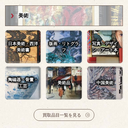
美術
日本美術・西洋
版画・リトグラ
写真・デザイ
美術書
フ
ン・
アート本
陶磁器・骨董・
美術品
中国美術
工芸
買取品目一覧を見る