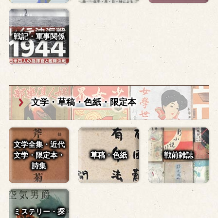
戦記・軍事関係
文学・草稿・
色紙・限定本
文学全集・近代
文学・
限定本・
草稿・色紙
戦前雑誌
詩集
ミステリー・探