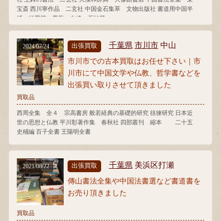
宝斎 西川寧作品 二玄社 中国金石集萃 文物出版社 書道用中国半
紙 紅星牌 黒龍 白峰 石紋箋
千葉県
市川市
中山
出張買取
2024/07/24
市川市での古本買取はお任せ下さい｜市
川市にて中国文学や仏教、哲学書などを
出張買い取りさせて頂きました
買取品
西周全集 全４ 宗高書房 般若経典の基礎的研究 徂徠研究 日本近
世の思想と仏教 平川彰著作集 春秋社 四部叢刊 縮本 二十五
史秿編 百子全書 王陽明全書
千葉県
美浜区打瀬
出張買取
2021/08/22
傳山書法全集や中国法書選など書道書を
お売り頂きました
買取品