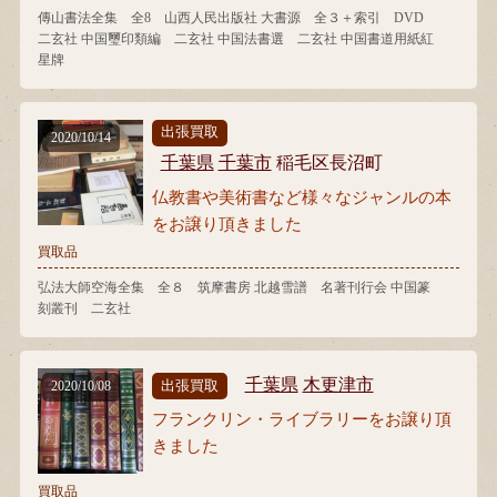
傳山書法全集 全8 山西人民出版社 大書源 全３＋索引 DVD
二玄社 中国璽印類編 二玄社 中国法書選 二玄社 中国書道用紙紅
星牌
出張買取
2020/10/14
千葉県
千葉市
稲毛区長沼町
仏教書や美術書など様々なジャンルの本
をお譲り頂きました
買取品
弘法大師空海全集 全８ 筑摩書房 北越雪譜 名著刊行会 中国篆
刻叢刊 二玄社
千葉県
木更津市
出張買取
2020/10/08
フランクリン・ライブラリーをお譲り頂
きました
買取品