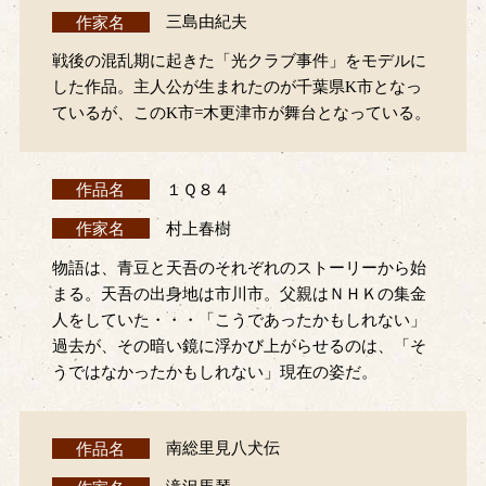
作家名
三島由紀夫
戦後の混乱期に起きた「光クラブ事件」をモデルに
した作品。主人公が生まれたのが千葉県K市となっ
ているが、このK市=木更津市が舞台となっている。
作品名
１Ｑ８４
作家名
村上春樹
物語は、青豆と天吾のそれぞれのストーリーから始
まる。天吾の出身地は市川市。父親はＮＨＫの集金
人をしていた・・・「こうであったかもしれない」
過去が、その暗い鏡に浮かび上がらせるのは、「そ
うではなかったかもしれない」現在の姿だ。
作品名
南総里見八犬伝