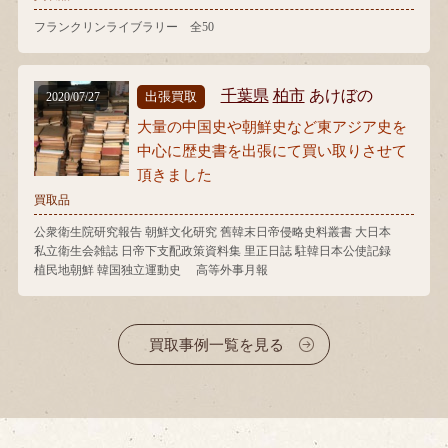
フランクリンライブラリー 全50
千葉県
柏市
あけぼの
出張買取
2020/07/27
大量の中国史や朝鮮史など東アジア史を
中心に歴史書を出張にて買い取りさせて
頂きました
買取品
公衆衛生院研究報告 朝鮮文化研究 舊韓末日帝侵略史料叢書 大日本
私立衛生会雑誌 日帝下支配政策資料集 里正日誌 駐韓日本公使記録
植民地朝鮮 韓国独立運動史 高等外事月報
買取事例一覧を見る