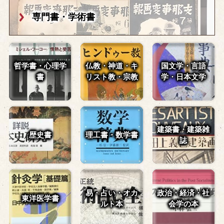
専門書・学術書
哲学書・心理学
仏教・神道・
キ
国文学・言語
書
リスト教・宗教
学・
日本文学
建築書・建築雑
歴史書
理工書・数学書
誌
易・占い・
オカ
政治・経済・
社
東洋医学書
ルト本
会学の本