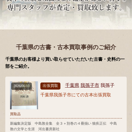
千葉県の古書・古本買取事例のご紹介
千葉県のお客様より買い取らせていただいた古書・史料の一
部をご紹介。
千葉県
我孫子市
我孫子
出張買取
2026/06/10
千葉県我孫子市にての古本出張買取
買取品
新編集決定版 中島敦全集 全３＋別巻の４冊揃い 狼疾正伝 中島
敦の文学と生涯 河出書房新社