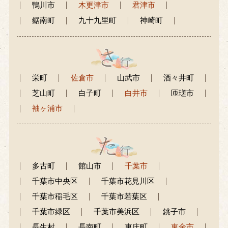
鴨川市
木更津市
君津市
鋸南町
九十九里町
神崎町
栄町
佐倉市
山武市
酒々井町
芝山町
白子町
白井市
匝瑳市
袖ヶ浦市
多古町
館山市
千葉市
千葉市中央区
千葉市花見川区
千葉市稲毛区
千葉市若葉区
千葉市緑区
千葉市美浜区
銚子市
長生村
長南町
東庄町
東金市