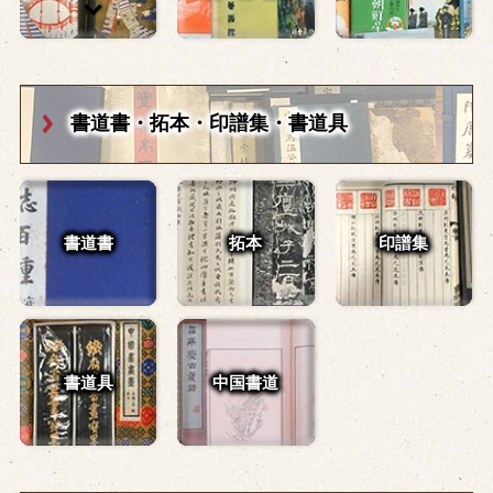
書道書・拓本・
印譜集・書道具
書道書
拓本
印譜集
書道具
中国書道