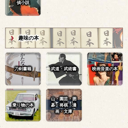
偵小説
趣味の本
刀剣書籍
武道・武術書
映画音楽の本
山・園芸・囲
乗り物の本
碁・
将棋・漫
画・文庫