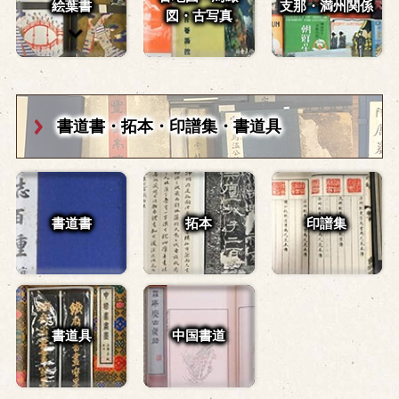
絵葉書
支那・満州関係
図・
古写真
書道書・拓本・
印譜集・書道具
書道書
拓本
印譜集
書道具
中国書道