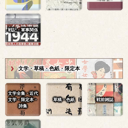
戦記・軍事関係
文学・草稿・
色紙・限定本
文学全集・近代
文学・
限定本・
草稿・色紙
戦前雑誌
詩集