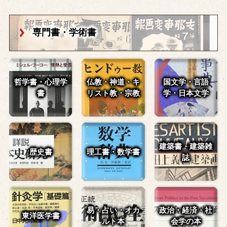
専門書・学術書
哲学書・心理学
仏教・神道・
キ
国文学・言語
書
リスト教・宗教
学・
日本文学
建築書・建築雑
歴史書
理工書・数学書
誌
易・占い・
オカ
政治・経済・
社
東洋医学書
ルト本
会学の本