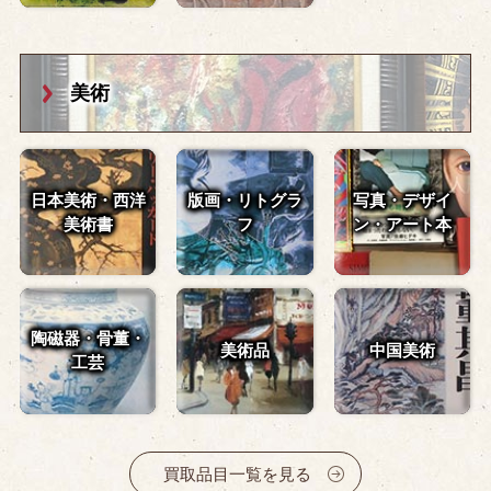
美術
日本美術・西洋
版画・リトグラ
写真・デザイ
美術書
フ
ン・
アート本
陶磁器・骨董・
美術品
中国美術
工芸
買取品目一覧を見る