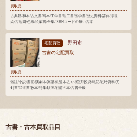
買取品
古典籍/和本/古文書/写本/工学書/理工書/医学書/歴史資料/辞典/浮世
絵/古地図/色紙/絵葉書/全集/ISBNコードの無い古本
野田市
宅配買取
古書の宅配買取
買取品
雑誌/小説/書画/演劇本/楽譜/鉄道本/占い/経済/投資/戦記/戦時資料/刀
剣書/武道書/教本/詩集/版画/戦前の本/古書全般
古書・古本買取品目