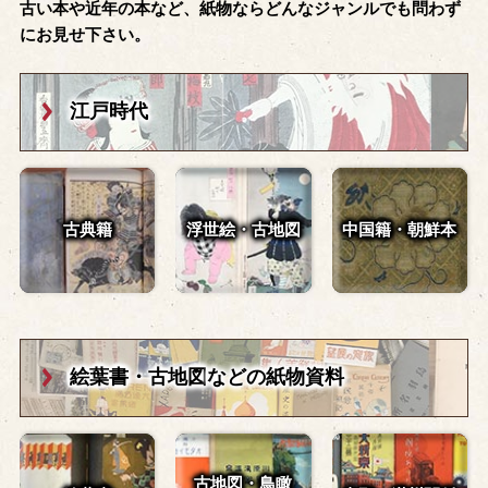
古い本や近年の本など、紙物ならどんなジャンルでも問わず
にお見せ下さい。
江戸時代
古典籍
浮世絵・古地図
中国籍・朝鮮本
絵葉書・古地図
などの紙物資料
古地図・鳥瞰