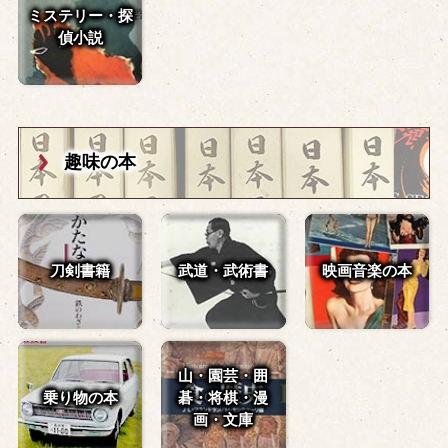
ミステリー・探
偵小説
趣味の本
刀剣書籍
武道・武術書
映画音楽の本
山・園芸・囲
乗り物の本
碁・
将棋・漫
画・文庫