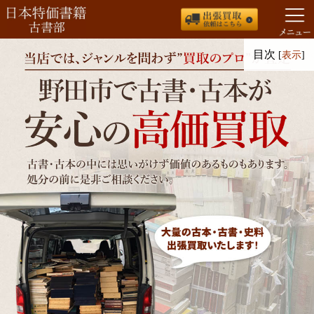
コ
目次
[
表示
]
ン
テ
ン
ツ
へ
ス
キ
ッ
プ