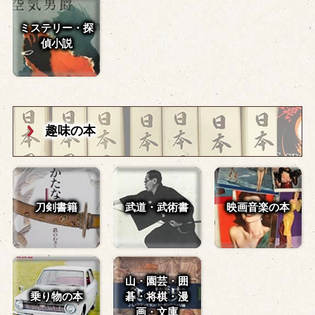
ミステリー・探
偵小説
趣味の本
刀剣書籍
武道・武術書
映画音楽の本
山・園芸・囲
乗り物の本
碁・
将棋・漫
画・文庫