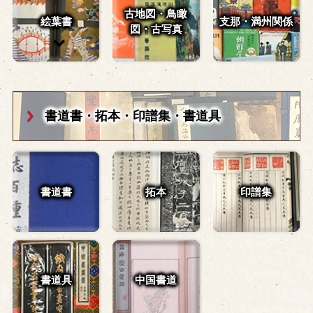
古地図・鳥瞰
絵葉書
支那・満州関係
図・
古写真
書道書・拓本・
印譜集・書道具
書道書
拓本
印譜集
書道具
中国書道