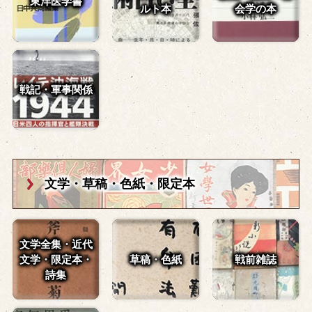
東洋医学書
ルト本
会学の本
戦記・軍事関係
文学・草稿・
色紙・限定本
文学全集・近代
文学・
限定本・
草稿・色紙
戦前雑誌
詩集