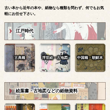
古い本から近年の本や、紙物なら種類を問わず、何でもお気
軽にお任せ下さい。
江戸時代
古典籍
浮世絵・古地図
中国籍・朝鮮本
絵葉書・古地図
などの紙物資料