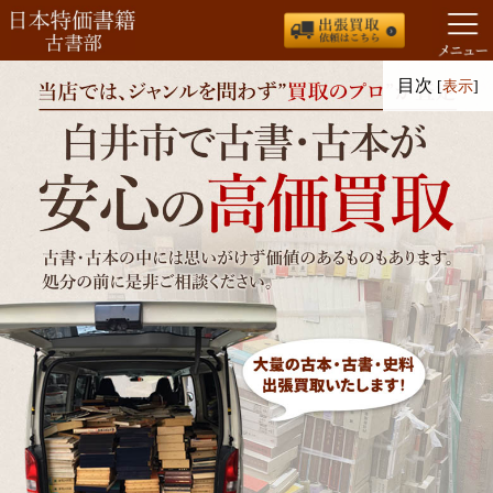
コ
目次
[
表示
]
ン
テ
ン
ツ
へ
ス
キ
ッ
プ