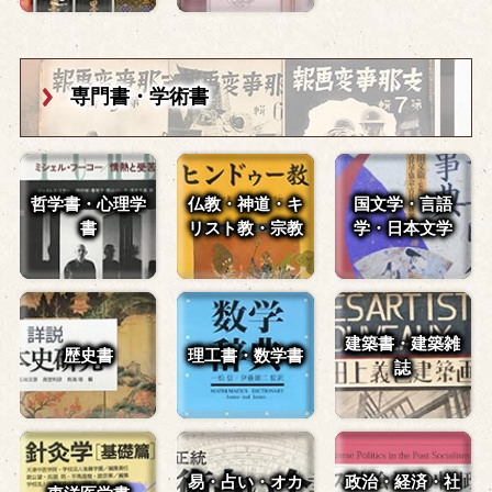
専門書・学術書
哲学書・心理学
仏教・神道・
キ
国文学・言語
書
リスト教・宗教
学・
日本文学
建築書・建築雑
歴史書
理工書・数学書
誌
易・占い・
オカ
政治・経済・
社