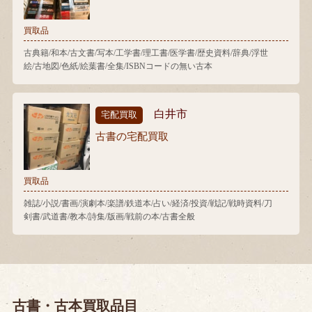
買取品
古典籍/和本/古文書/写本/工学書/理工書/医学書/歴史資料/辞典/浮世
絵/古地図/色紙/絵葉書/全集/ISBNコードの無い古本
白井市
宅配買取
古書の宅配買取
買取品
雑誌/小説/書画/演劇本/楽譜/鉄道本/占い/経済/投資/戦記/戦時資料/刀
剣書/武道書/教本/詩集/版画/戦前の本/古書全般
古書・古本買取品目