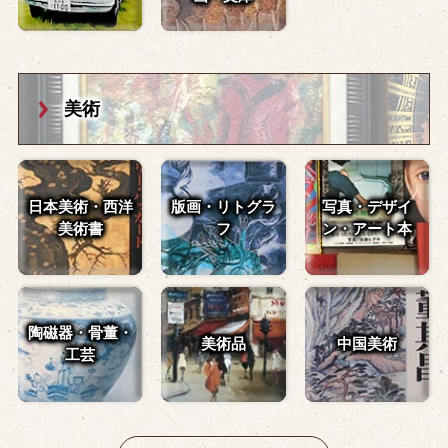
美術
日本美術・西洋
版画・リトグラ
写真・デザイ
美術書
フ
ン・
アート本
陶磁器・骨董・
美術品
中国美術
工芸