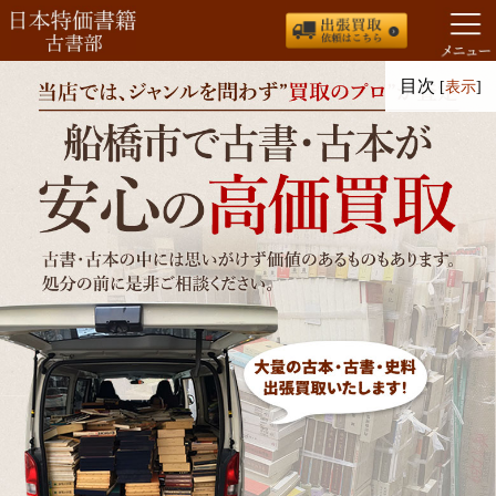
コ
目次
[
表示
]
ン
テ
ン
ツ
へ
ス
キ
ッ
プ