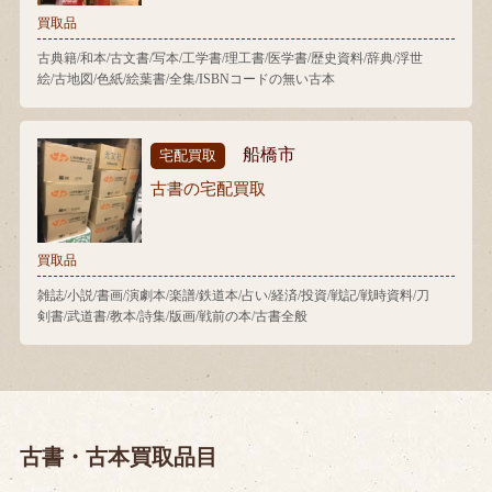
買取品
古典籍/和本/古文書/写本/工学書/理工書/医学書/歴史資料/辞典/浮世
絵/古地図/色紙/絵葉書/全集/ISBNコードの無い古本
船橋市
宅配買取
古書の宅配買取
買取品
雑誌/小説/書画/演劇本/楽譜/鉄道本/占い/経済/投資/戦記/戦時資料/刀
剣書/武道書/教本/詩集/版画/戦前の本/古書全般
古書・古本買取品目