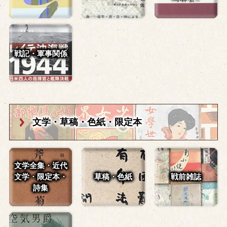
戦記・軍事関係
文学・草稿・
色紙・限定本
文学全集・近代
文学・
限定本・
草稿・色紙
戦前雑誌
詩集