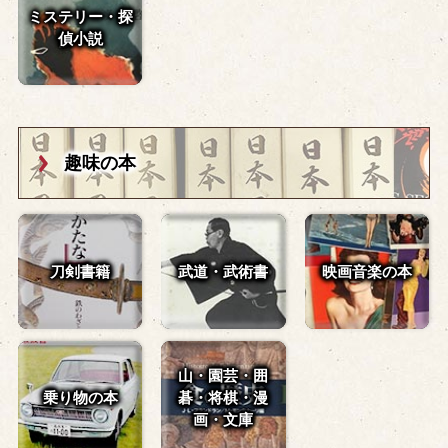
ミステリー・探
偵小説
趣味の本
刀剣書籍
武道・武術書
映画音楽の本
山・園芸・囲
乗り物の本
碁・
将棋・漫
画・文庫