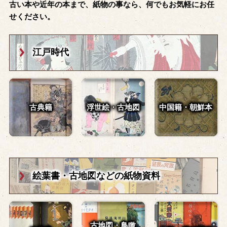
古い本や近年の本まで、紙物の事なら、何でもお気軽にお任
せください。
江戸時代
古典籍
浮世絵・古地図
中国籍・朝鮮本
絵葉書・古地図
などの紙物資料
古地図・鳥瞰