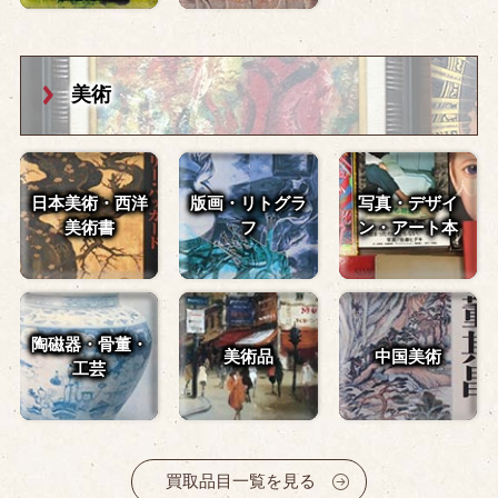
美術
日本美術・西洋
版画・リトグラ
写真・デザイ
美術書
フ
ン・
アート本
陶磁器・骨董・
美術品
中国美術
工芸
買取品目一覧を見る