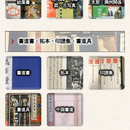
絵葉書
支那・満州関係
図・
古写真
書道書・拓本・
印譜集・書道具
書道書
拓本
印譜集
書道具
中国書道