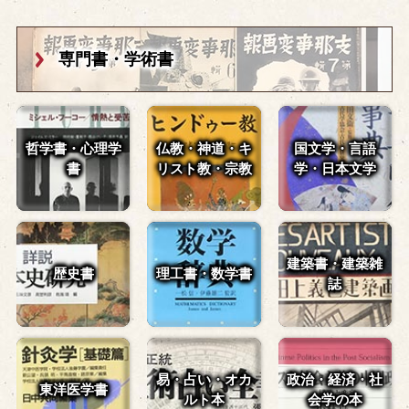
専門書・学術書
哲学書・心理学
仏教・神道・
キ
国文学・言語
書
リスト教・宗教
学・
日本文学
建築書・建築雑
歴史書
理工書・数学書
誌
易・占い・
オカ
政治・経済・
社
東洋医学書
ルト本
会学の本