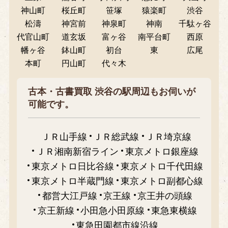
神山町
桜丘町
笹塚
猿楽町
渋谷
松濤
神宮前
神泉町
神南
千駄ヶ谷
代官山町
道玄坂
富ヶ谷
南平台町
西原
幡ヶ谷
鉢山町
初台
東
広尾
本町
円山町
代々木
古本・古書買取 渋谷の駅周辺もお伺いが
可能です。
ＪＲ山手線
ＪＲ総武線
ＪＲ埼京線
ＪＲ湘南新宿ライン
東京メトロ銀座線
東京メトロ日比谷線
東京メトロ千代田線
東京メトロ半蔵門線
東京メトロ副都心線
都営大江戸線
京王線
京王井の頭線
京王新線
小田急小田原線
東急東横線
東急田園都市線沿線