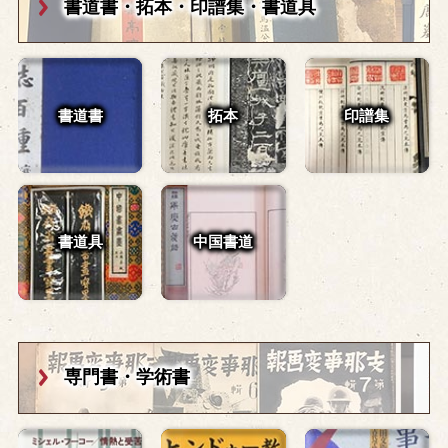
書道書・拓本・
印譜集・書道具
書道書
拓本
印譜集
書道具
中国書道
専門書・学術書