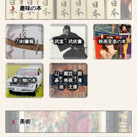
趣味の本
刀剣書籍
武道・武術書
映画音楽の本
山・園芸・囲
乗り物の本
碁・
将棋・漫
画・文庫
美術