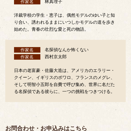
作家名
林真理子
洋裁学校の学生・恵子は、偶然モデルのゆい子と知
り合い、誘われるままにいつしかモデルの道を歩き
始めた。青春の壮烈な愛と死の物語。
作家名
名探偵なんか怖くない
作家名
西村京太郎
日本の老富豪・佐藤大造は、アメリカのエラリー・
クイーン、イギリスのポワロ、フランスのメグレ、
そして明智小五郎を自費で呼び集め、世界に名だた
る名探偵である彼らに、一つの挑戦をつきつける。
お問合わせ・お申込みはこちら