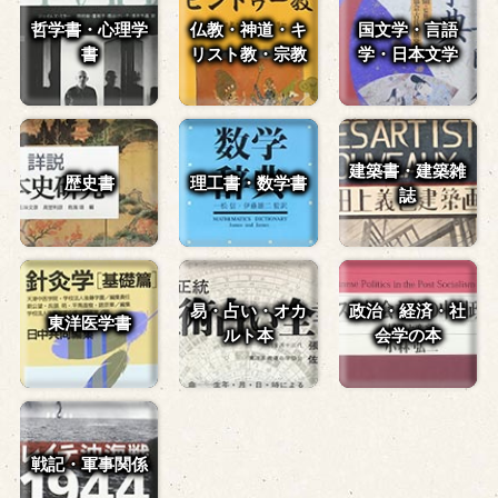
哲学書・心理学
仏教・神道・
キ
国文学・言語
書
リスト教・宗教
学・
日本文学
建築書・建築雑
歴史書
理工書・数学書
誌
易・占い・
オカ
政治・経済・
社
東洋医学書
ルト本
会学の本
戦記・軍事関係