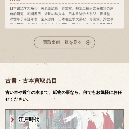
日本書誌学大系48 黄表紙総覧 青裳堂、邦訳二種伊曽保物語の原
典的研究 風間書房、近世の絵入本 日本書誌学大系33 青裳堂、
浮世草子考証年表 宝永以降 日本書誌学大系42 青裳堂、浮世草
子の研究 桜楓社、きりしたん文字攷 富永牧太先生論文集刊行会
買取事例一覧を見る
古書・古本買取品目
古い本や近年の本まで、紙物の事なら、何でもお気軽にお任
せください。
江戸時代