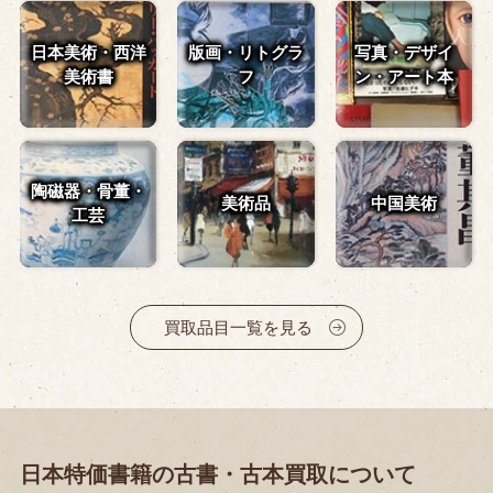
日本美術・西洋
版画・リトグラ
写真・デザイ
美術書
フ
ン・
アート本
陶磁器・骨董・
美術品
中国美術
工芸
買取品目一覧を見る
日本特価書籍の古書・古本買取について