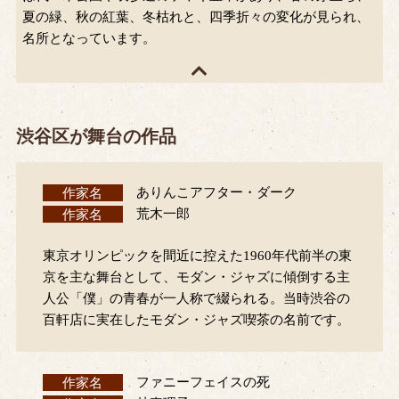
夏の緑、秋の紅葉、冬枯れと、四季折々の変化が見られ、
名所となっています。
渋谷区が舞台の作品
作家名
ありんこアフター・ダーク
作家名
荒木一郎
東京オリンピックを間近に控えた1960年代前半の東
京を主な舞台として、モダン・ジャズに傾倒する主
人公「僕」の青春が一人称で綴られる。当時渋谷の
百軒店に実在したモダン・ジャズ喫茶の名前です。
作家名
ファニーフェイスの死