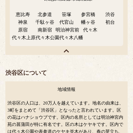
恵比寿
北参道
笹塚
参宮橋
渋谷
神泉
千駄ヶ谷
代官山
幡ヶ谷
初台
原宿
南新宿
明治神宮前
代々木
代々木上原
代々木公園
代々木八幡
渋谷区について
地域情報
渋谷区の人口は、20万人を越えています。地名の由来は、
3町をまとめて「渋谷区」となったと言われています。区
の花はハナショウブです。区内の名所としては明治神宮内
苑の菖蒲田が特に有名です。区の木はケヤキです。区内で
は代々木公園や表参道のケヤキ並木があり、春の芽立ち、