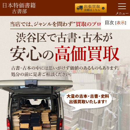
コ
目次
[
表示
]
ン
テ
ン
ツ
へ
ス
キ
ッ
プ