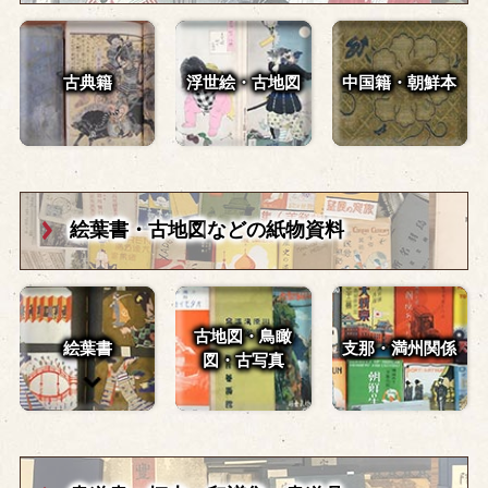
古典籍
浮世絵・古地図
中国籍・朝鮮本
絵葉書・古地図
などの紙物資料
古地図・鳥瞰
絵葉書
支那・満州関係
図・
古写真