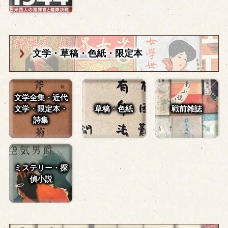
文学・草稿・
色紙・限定本
文学全集・近代
文学・
限定本・
草稿・色紙
戦前雑誌
詩集
ミステリー・探
偵小説