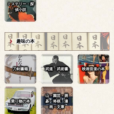
ミステリー・探
偵小説
趣味の本
刀剣書籍
武道・武術書
映画音楽の本
山・園芸・囲
乗り物の本
碁・
将棋・漫
画・文庫