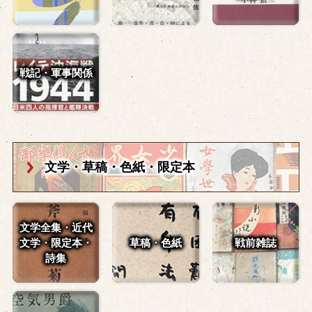
戦記・軍事関係
文学・草稿・
色紙・限定本
文学全集・近代
文学・
限定本・
草稿・色紙
戦前雑誌
詩集