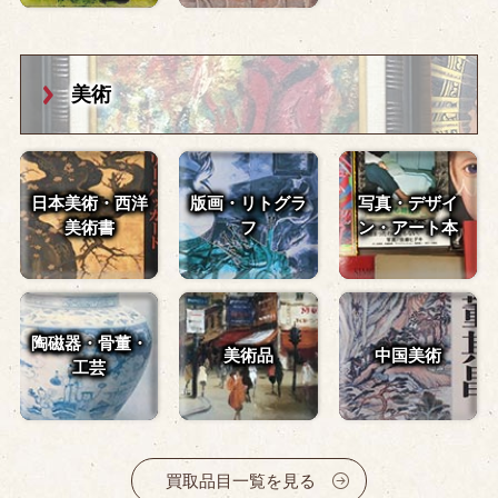
美術
日本美術・西洋
版画・リトグラ
写真・デザイ
美術書
フ
ン・
アート本
陶磁器・骨董・
美術品
中国美術
工芸
買取品目一覧を見る