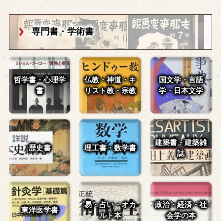
専門書・学術書
哲学書・心理学
仏教・神道・
キ
国文学・言語
書
リスト教・宗教
学・
日本文学
建築書・建築雑
歴史書
理工書・数学書
誌
易・占い・
オカ
政治・経済・
社
東洋医学書
ルト本
会学の本