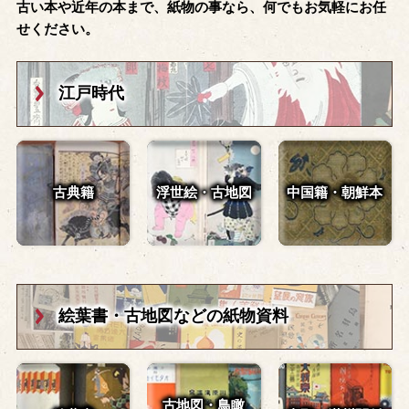
古い本や近年の本まで、紙物の事なら、何でもお気軽にお任
せください。
江戸時代
古典籍
浮世絵・古地図
中国籍・朝鮮本
絵葉書・古地図
などの紙物資料
古地図・鳥瞰