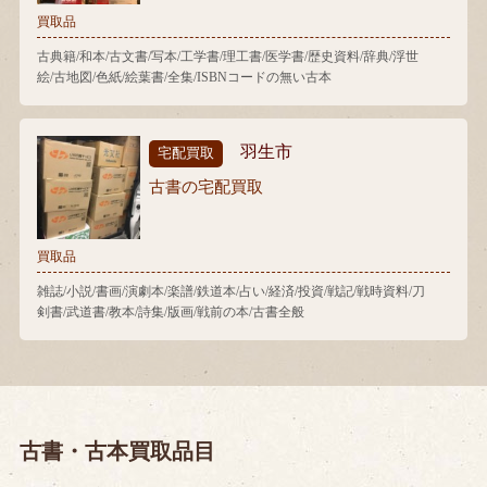
買取品
古典籍/和本/古文書/写本/工学書/理工書/医学書/歴史資料/辞典/浮世
絵/古地図/色紙/絵葉書/全集/ISBNコードの無い古本
羽生市
宅配買取
古書の宅配買取
買取品
雑誌/小説/書画/演劇本/楽譜/鉄道本/占い/経済/投資/戦記/戦時資料/刀
剣書/武道書/教本/詩集/版画/戦前の本/古書全般
古書・古本買取品目