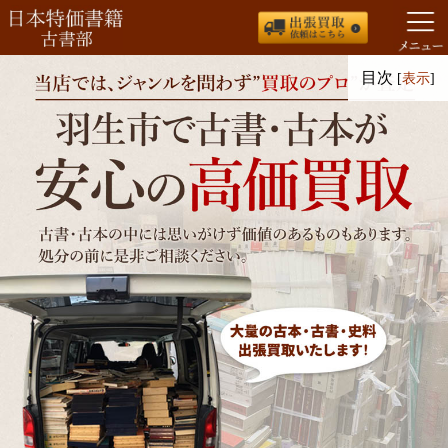
コ
目次
[
表示
]
ン
テ
ン
ツ
へ
ス
キ
ッ
プ