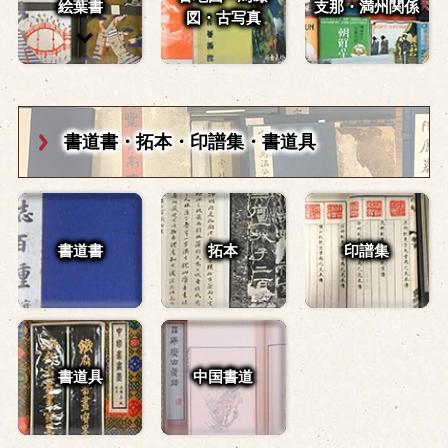
絵葉書
支那・満州関係
図・
古写真
書道書・拓本・
印譜集・書道具
書道書
拓本
印譜集
書道具
中国書道