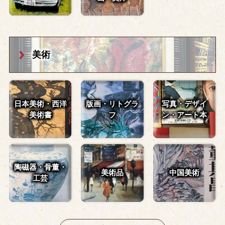
美術
日本美術・西洋
版画・リトグラ
写真・デザイ
美術書
フ
ン・
アート本
陶磁器・骨董・
美術品
中国美術
工芸