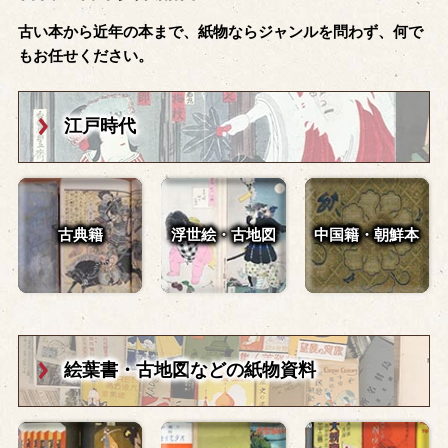
古い本から近年の本まで、紙物ならジャンルを問わず、何で
もお任せください。
江戸時代
古典籍
浮世絵・古地図
中国籍・朝鮮本
絵葉書・古地図
などの紙物資料