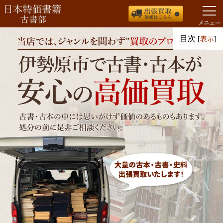
コ
目次
[
表示
]
ン
テ
ン
ツ
へ
ス
キ
ッ
プ