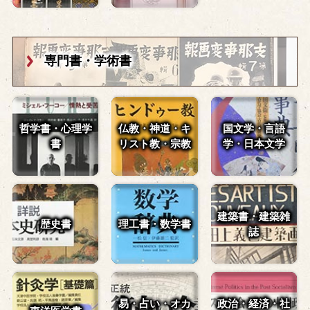
専門書・学術書
哲学書・心理学
仏教・神道・
キ
国文学・言語
書
リスト教・宗教
学・
日本文学
建築書・建築雑
歴史書
理工書・数学書
誌
易・占い・
オカ
政治・経済・
社