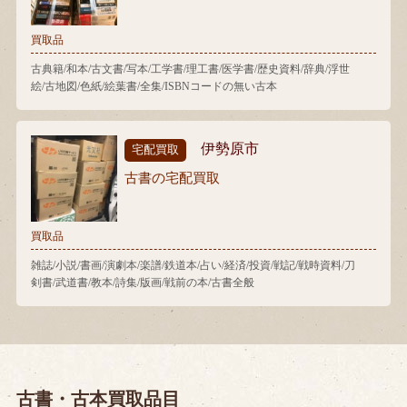
買取品
古典籍/和本/古文書/写本/工学書/理工書/医学書/歴史資料/辞典/浮世
絵/古地図/色紙/絵葉書/全集/ISBNコードの無い古本
伊勢原市
宅配買取
古書の宅配買取
買取品
雑誌/小説/書画/演劇本/楽譜/鉄道本/占い/経済/投資/戦記/戦時資料/刀
剣書/武道書/教本/詩集/版画/戦前の本/古書全般
古書・古本買取品目