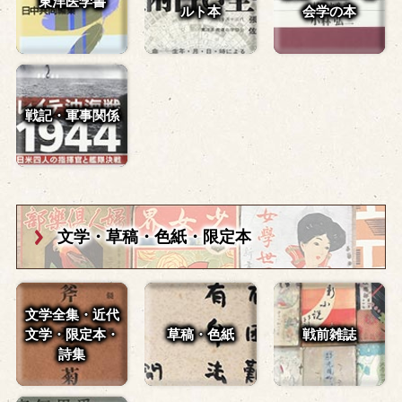
東洋医学書
ルト本
会学の本
戦記・軍事関係
文学・草稿・
色紙・限定本
文学全集・近代
文学・
限定本・
草稿・色紙
戦前雑誌
詩集