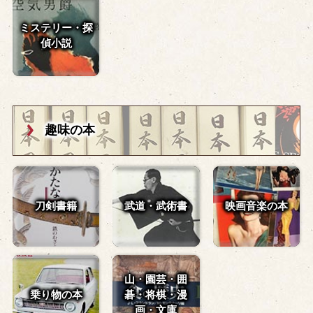
ミステリー・探
偵小説
趣味の本
刀剣書籍
武道・武術書
映画音楽の本
山・園芸・囲
乗り物の本
碁・
将棋・漫
画・文庫