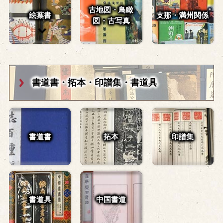
古地図・鳥瞰
絵葉書
支那・満州関係
図・
古写真
書道書・拓本・
印譜集・書道具
書道書
拓本
印譜集
書道具
中国書道