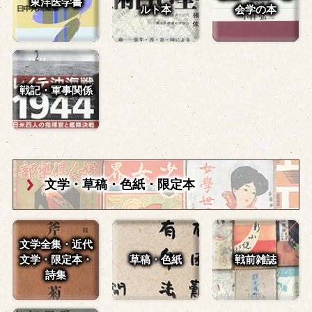
東洋医学書
ルト本
会学の本
戦記・軍事関係
文学・草稿・
色紙・限定本
文学全集・近代
文学・
限定本・
草稿・色紙
戦前雑誌
詩集