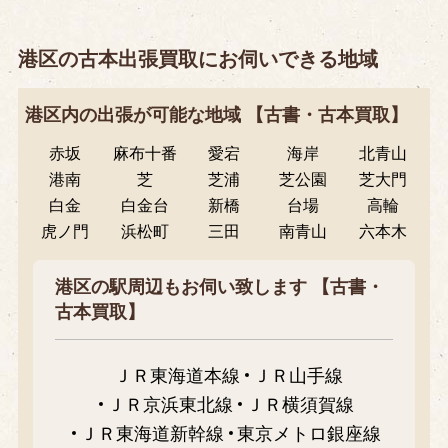
港区の古本出張買取にお伺いできる地域
港区内の出張が可能な地域 【古書・古本買取】
赤坂
麻布十番
愛宕
海岸
北青山
港南
芝
芝浦
芝公園
芝大門
白金
白金台
新橋
台場
高輪
虎ノ門
浜松町
三田
南青山
六本木
港区の駅周辺もお伺い致します 【古書・
古本買取】
ＪＲ東海道本線
ＪＲ山手線
ＪＲ京浜東北線
ＪＲ横須賀線
ＪＲ東海道新幹線
東京メトロ銀座線