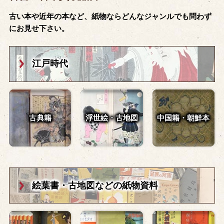
古い本や近年の本など、紙物ならどんなジャンルでも問わず
にお見せ下さい。
江戸時代
古典籍
浮世絵・古地図
中国籍・朝鮮本
絵葉書・古地図
などの紙物資料