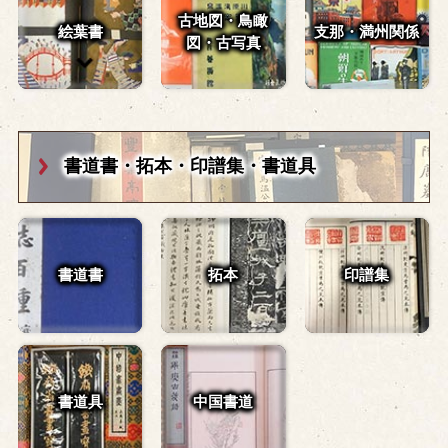
古地図・鳥瞰
絵葉書
支那・満州関係
図・
古写真
書道書・拓本・
印譜集・書道具
書道書
拓本
印譜集
書道具
中国書道