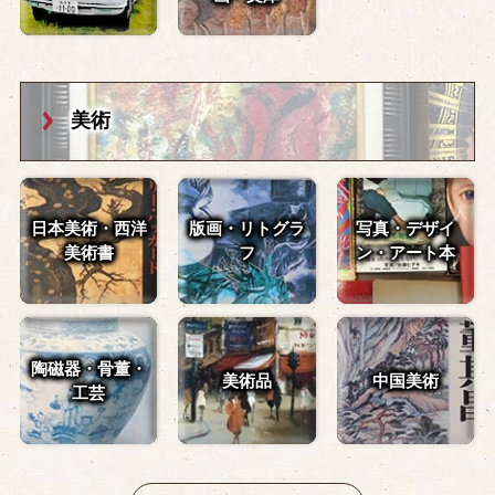
美術
日本美術・西洋
版画・リトグラ
写真・デザイ
美術書
フ
ン・
アート本
陶磁器・骨董・
美術品
中国美術
工芸