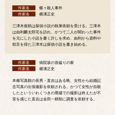
作家名
蝶々殺人事件
作家名
横溝正史
三津木俊助は探偵小説の執筆依頼を受ける。三津木
は由利麟太郎宅を訪れ、かつて二人が関わった事件
を元にした小説を書く許しを求め、由利から資料や
助言を得た三津木は探偵小説を書き始める。
作家名
病院坂の首縊りの家
作家名
横溝正史
本條写真館の長男・直吉はある晩、女性から結婚記
念写真の出張撮影を依頼される。かつて女性が自殺
したといういわくつきの廃墟での撮影は終えたが不
安を感じた直吉は金田一耕助に調査を依頼する。