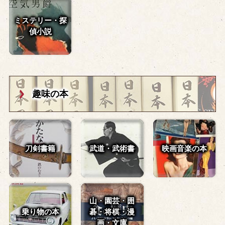
ミステリー・探
偵小説
趣味の本
刀剣書籍
武道・武術書
映画音楽の本
山・園芸・囲
乗り物の本
碁・
将棋・漫
画・文庫