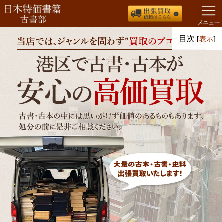
コ
目次
[
表示
]
ン
テ
ン
ツ
へ
ス
キ
ッ
プ