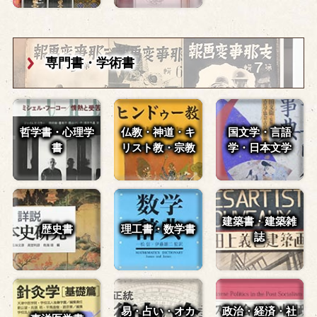
専門書・学術書
哲学書・心理学
仏教・神道・
キ
国文学・言語
書
リスト教・宗教
学・
日本文学
建築書・建築雑
歴史書
理工書・数学書
誌
易・占い・
オカ
政治・経済・
社