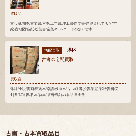
買取品
古典籍/和本/古文書/写本/工学書/理工書/医学書/歴史資料/辞典/浮世
絵/古地図/色紙/絵葉書/全集/ISBNコードの無い古本
港区
宅配買取
古書の宅配買取
買取品
雑誌/小説/書画/演劇本/楽譜/鉄道本/占い/経済/投資/戦記/戦時資料/刀
剣書/武道書/教本/詩集/版画/戦前の本/古書全般
古書・古本買取品目