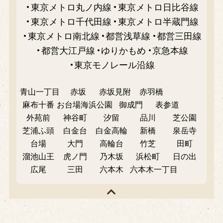
東京メトロ丸ノ内線
東京メトロ日比谷線
東京メトロ千代田線
東京メトロ半蔵門線
東京メトロ南北線
都営浅草線
都営三田線
都営大江戸線
ゆりかもめ
京急本線
東京モノレール沿線
青山一丁目
赤坂
赤坂見附
赤羽橋
麻布十番
お台場海浜公園
御成門
表参道
外苑前
神谷町
汐留
品川
芝公園
芝浦ふ頭
白金台
白金高輪
新橋
泉岳寺
台場
大門
高輪台
竹芝
田町
溜池山王
虎ノ門
乃木坂
浜松町
日の出
広尾
三田
六本木
六本木一丁目