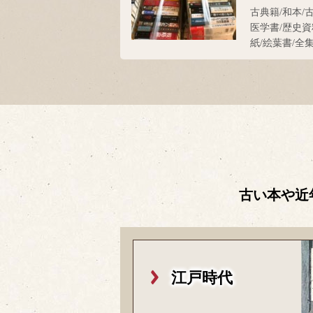
古典籍/和本/
医学書/歴史資
紙/絵葉書/全
古い本や近
江戸時代