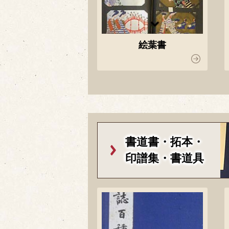
絵葉書
書道書・拓本・
印譜集・書道具