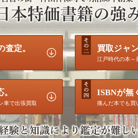
の査定。
買取ジャ
江戸時代の本～
応。
ISBNが
トン車で出張買取
痛んだ本でも買