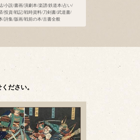
誌/小説/書画/演劇本/楽譜/鉄道本/占い/
済/投資/戦記/戦時資料/刀剣書/武道書/
本/詩集/版画/戦前の本/古書全般
せください。