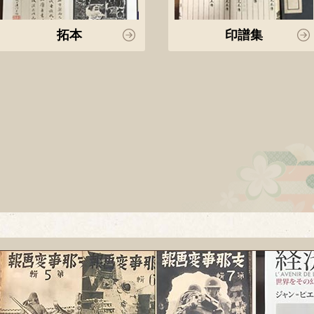
拓本
印譜集