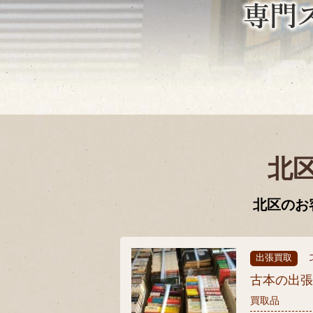
北
北区のお
出張買取
古本の出
買取品