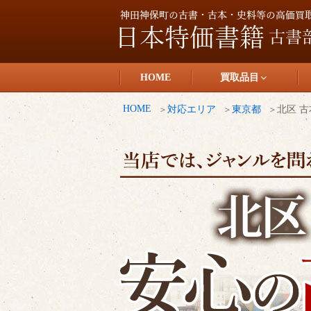
コ
ン
テ
日本特価書籍
ン
HOME
買取品目
ツ
へ
HOME
対応エリア
東京都
北区 
ス
キ
ッ
プ