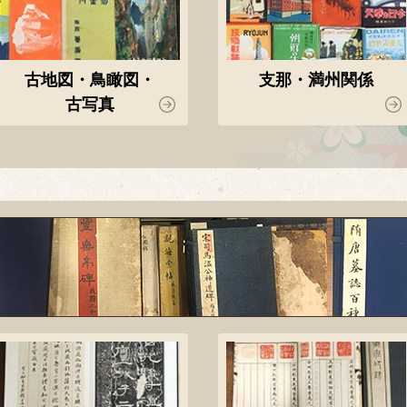
古地図・鳥瞰図・
支那・満州関係
古写真