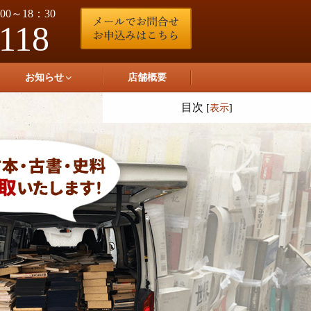
0～18：30
-118
お知らせ
店舗概要
目次
[
表示
]