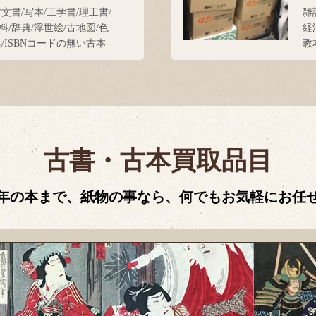
古文書/写本/工学書/理工書/
雑
料/辞典/浮世絵/古地図/色
経
集/ISBNコードの無い古本
教
古書・古本買取品目
年の本まで、紙物の事なら、何でもお気軽にお任