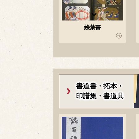
絵葉書
書道書・拓本・
印譜集・書道具