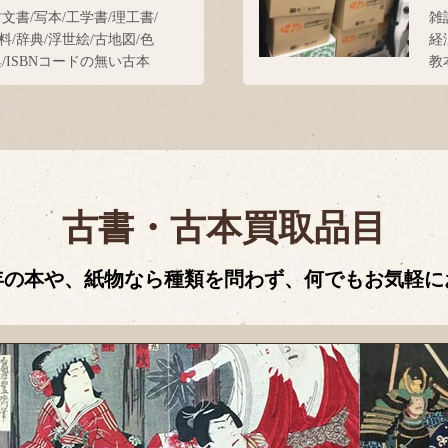
古文書/写本/工学書/理工書/
雑
料/辞典/浮世絵/古地図/色
経
集/ISBNコードの無い古本
教
古書・古本買取品目
年の本や、紙物なら種類を問わず、何でもお気軽に