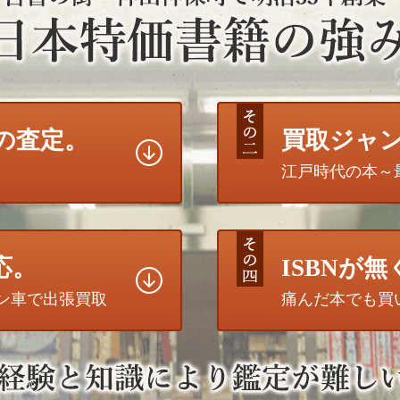
の査定。
買取ジャ
江戸時代の本～
応。
ISBNが
トン車で出張買取
痛んだ本でも買