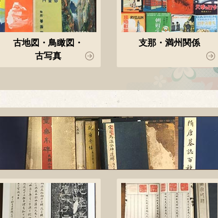
古地図・鳥瞰図・
支那・満州関係
古写真