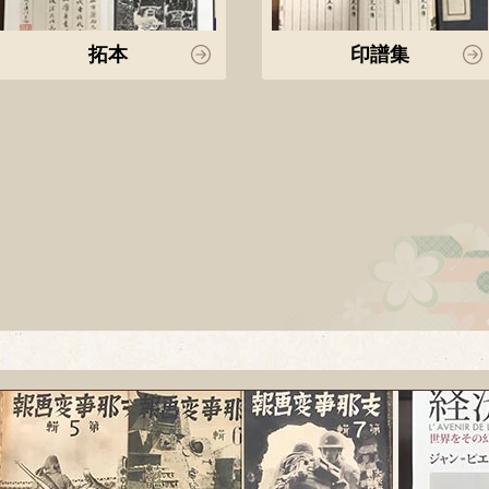
拓本
印譜集