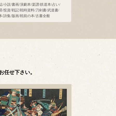
誌/小説/書画/演劇本/楽譜/鉄道本/占い/
済/投資/戦記/戦時資料/刀剣書/武道書/
本/詩集/版画/戦前の本/古書全般
お任せ下さい。