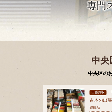
中央
中央区の
出張買取
古本の出
買取品