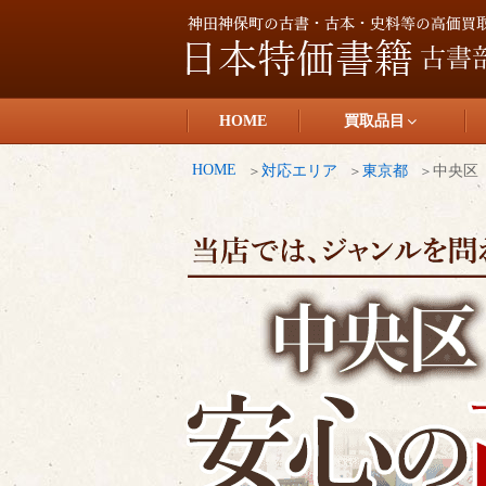
コ
ン
テ
日本特価書籍
ン
HOME
買取品目
ツ
へ
HOME
対応エリア
東京都
中央区
ス
キ
ッ
プ