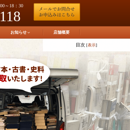
0～18：30
-118
お知らせ
店舗概要
目次
[
表示
]