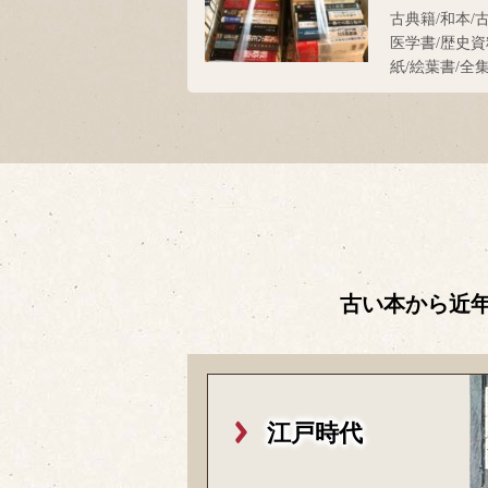
古典籍/和本/
医学書/歴史資
紙/絵葉書/全
古い本から近
江戸時代