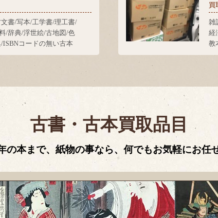
買
古文書/写本/工学書/理工書/
雑
料/辞典/浮世絵/古地図/色
経
集/ISBNコードの無い古本
教
古書・古本買取品目
年の本まで、紙物の事なら、何でもお気軽にお任