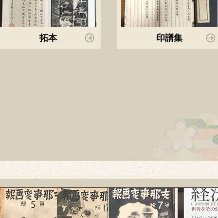
拓本
印譜集