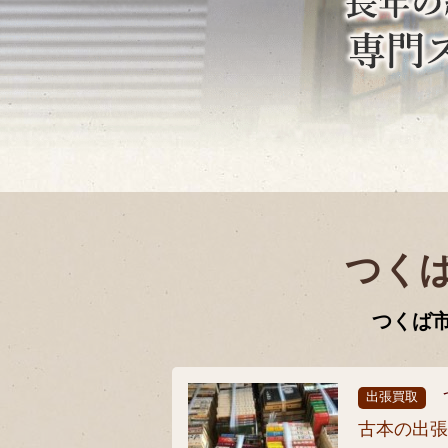
つく
つくば
出張買取
古本の出