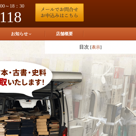
0～18：30
-118
お知らせ
店舗概要
目次
[
表示
]