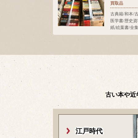
買取品
古典籍/和本/
医学書/歴史資
紙/絵葉書/全
古い本や近
江戸時代