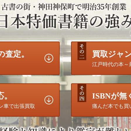
の査定。
買取ジャ
江戸時代の本～
応。
ISBNが
トン車で出張買取
痛んだ本でも買