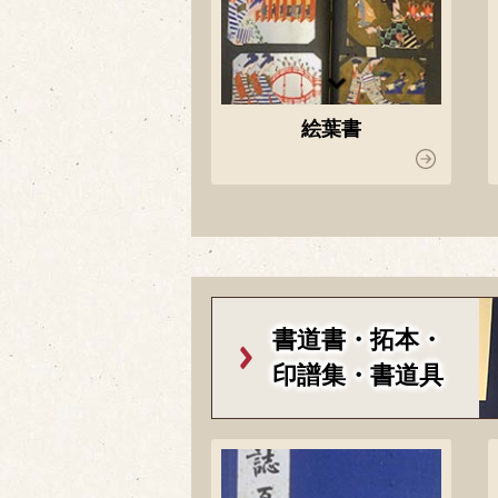
絵葉書
書道書・拓本・
印譜集・書道具