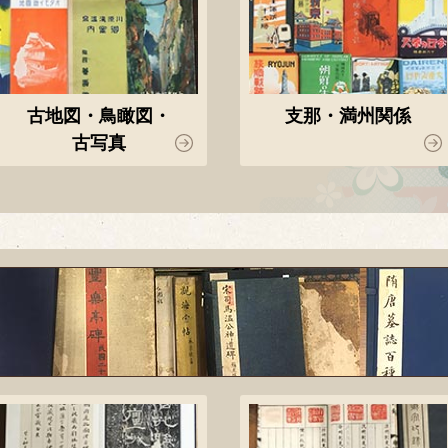
古地図・鳥瞰図・
支那・満州関係
古写真