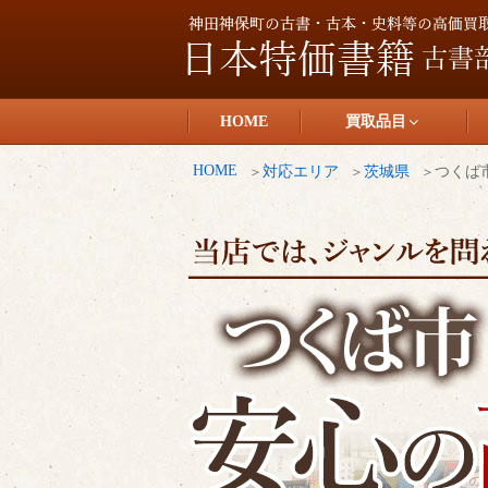
コ
ン
テ
日本特価書籍
ン
HOME
買取品目
ツ
へ
HOME
対応エリア
茨城県
つくば
ス
キ
ッ
プ