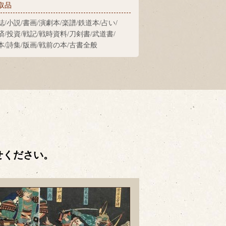
取品
誌/小説/書画/演劇本/楽譜/鉄道本/占い/
済/投資/戦記/戦時資料/刀剣書/武道書/
本/詩集/版画/戦前の本/古書全般
せください。