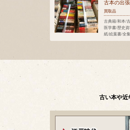
古本の出
買取品
古典籍/和本/
医学書/歴史資
紙/絵葉書/全
古い本や近