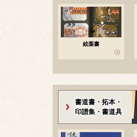
絵葉書
書道書・拓本・
印譜集・書道具