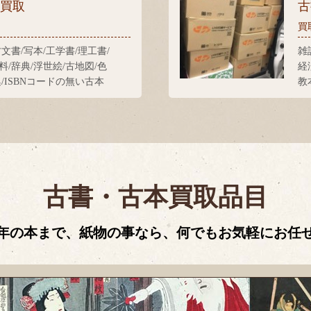
張買取
古
買
古文書/写本/工学書/理工書/
雑
料/辞典/浮世絵/古地図/色
経
集/ISBNコードの無い古本
教
古書・古本買取品目
年の本まで、紙物の事なら、何でもお気軽にお任