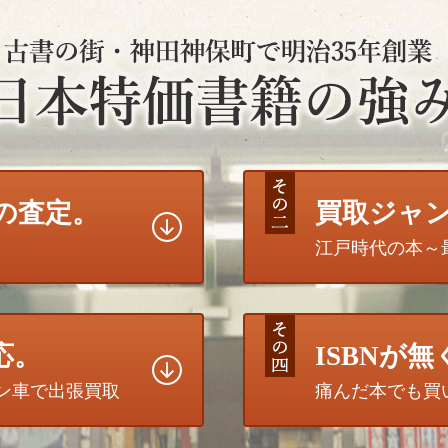
の査定。
買取ジャ
江戸時代の本～
応。
ISBNが
トン車で出張買取
痛んだ本でも買