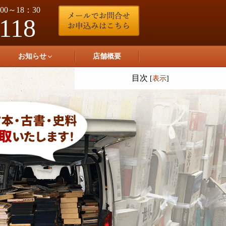
0～18：30
-118
お知らせ
店舗概要
目次
[
表示
]