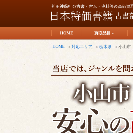
コ
ン
テ
日本特価書籍
ン
HOME
買取品目
ツ
へ
HOME
対応エリア
栃木県
小山市
ス
キ
ッ
プ