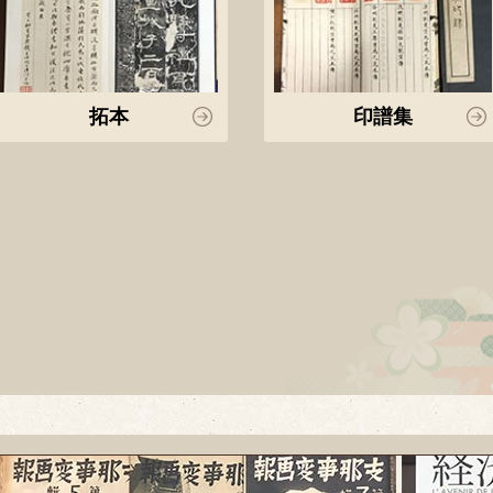
拓本
印譜集