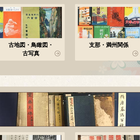
古地図・鳥瞰図・
支那・満州関係
古写真