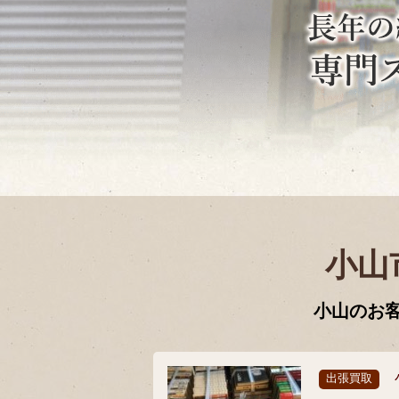
小山
小山のお
出張買取