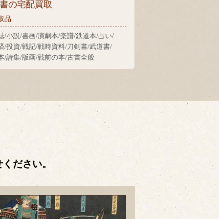
書の宅配買取
取品
誌/小説/書画/演劇本/楽譜/鉄道本/占い/
済/投資/戦記/戦時資料/刀剣書/武道書/
本/詩集/版画/戦前の本/古書全般
せください。