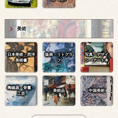
美術
日本美術・西洋
版画・リトグラ
写真・デザイ
美術書
フ
ン・
アート本
陶磁器・骨董・
美術品
中国美術
工芸