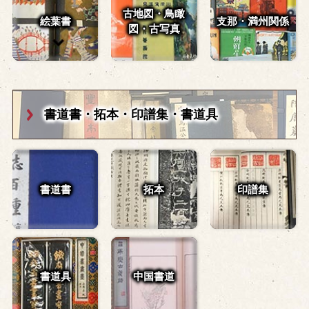
古地図・鳥瞰
絵葉書
支那・満州関係
図・
古写真
書道書・拓本・
印譜集・書道具
書道書
拓本
印譜集
書道具
中国書道