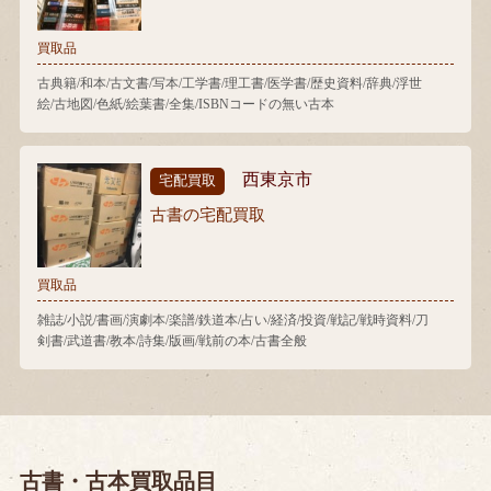
買取品
古典籍/和本/古文書/写本/工学書/理工書/医学書/歴史資料/辞典/浮世
絵/古地図/色紙/絵葉書/全集/ISBNコードの無い古本
西東京市
宅配買取
古書の宅配買取
買取品
雑誌/小説/書画/演劇本/楽譜/鉄道本/占い/経済/投資/戦記/戦時資料/刀
剣書/武道書/教本/詩集/版画/戦前の本/古書全般
古書・古本買取品目