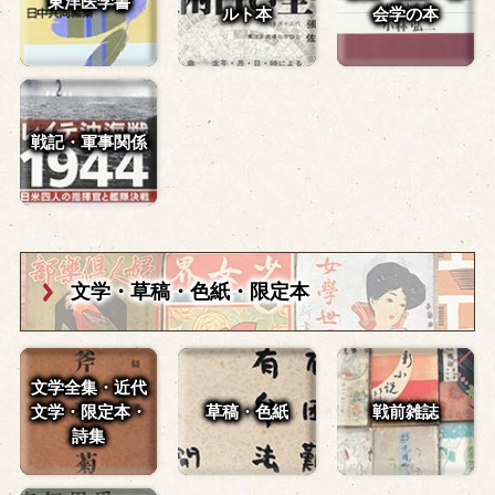
東洋医学書
ルト本
会学の本
戦記・軍事関係
文学・草稿・
色紙・限定本
文学全集・近代
文学・
限定本・
草稿・色紙
戦前雑誌
詩集