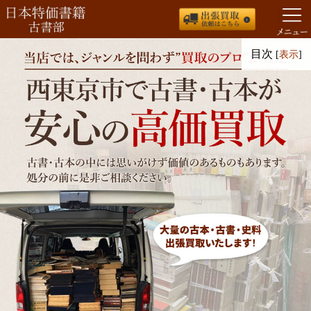
コ
目次
[
表示
]
ン
テ
ン
ツ
へ
ス
キ
ッ
プ