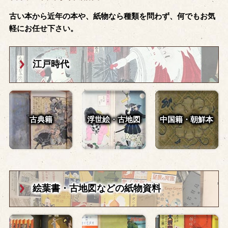
古い本から近年の本や、紙物なら種類を問わず、何でもお気
軽にお任せ下さい。
江戸時代
古典籍
浮世絵・古地図
中国籍・朝鮮本
絵葉書・古地図
などの紙物資料