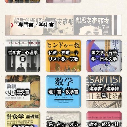
専門書・学術書
哲学書・心理学
仏教・神道・
キ
国文学・言語
書
リスト教・宗教
学・
日本文学
建築書・建築雑
歴史書
理工書・数学書
誌
易・占い・
オカ
政治・経済・
社