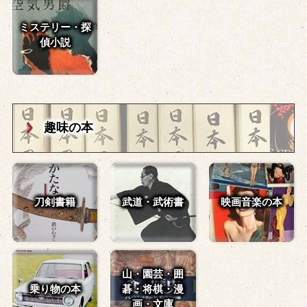
ミステリー・探
偵小説
趣味の本
刀剣書籍
武道・武術書
映画音楽の本
山・園芸・囲
乗り物の本
碁・
将棋・漫
画・文庫