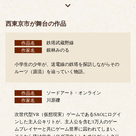
西東京市が舞台の作品
作品名
鉄塔武蔵野線
作家名
銀林みのる
小学生の少年が、送電線の鉄塔を探訪しながらその
ルーツ（源流）を辿っていく物語。
作品名
ソードアート・オンライン
作家名
川原礫
次世代型VR（仮想現実）ゲームであるSAOにログイ
ンした主人公キリトが、主人公を含む1万人のゲー
ムプレイヤーと共にゲーム世界に囚われてしまい、