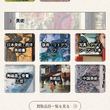
美術
日本美術・西洋
版画・リトグラ
写真・デザイ
美術書
フ
ン・
アート本
陶磁器・骨董・
美術品
中国美術
工芸
買取品目一覧を見る