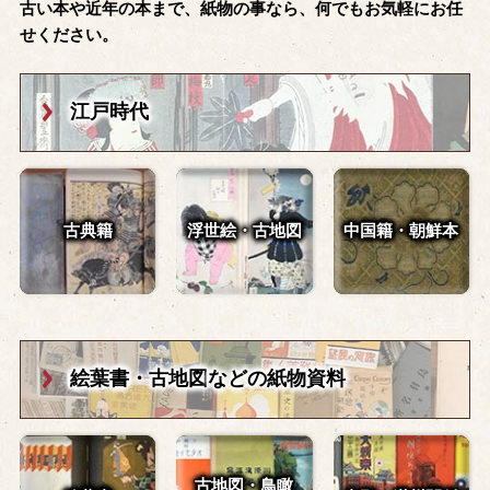
古い本や近年の本まで、紙物の事なら、何でもお気軽にお任
せください。
江戸時代
古典籍
浮世絵・古地図
中国籍・朝鮮本
絵葉書・古地図
などの紙物資料
古地図・鳥瞰