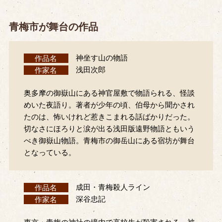
青梅市が舞台の作品
作品名
神坐す山の物語
作家名
浅田次郎
奥多摩の御嶽山にある神官屋敷で物語られる、怪談
めいた夜語り。著者が少年の頃、伯母から聞かされ
たのは、怖いけれど惹きこまれる話ばかりだった。
切なさにほろりと涙が出る浅田版遠野物語ともいう
べき御嶽山物語。青梅市の御岳山にある宿坊が舞台
となっている。
作品名
成田・青梅殺人ライン
作家名
深谷忠記