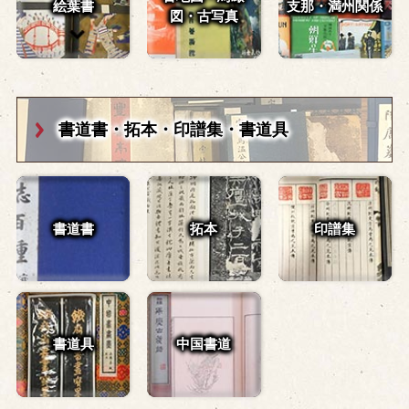
絵葉書
支那・満州関係
図・
古写真
書道書・拓本・
印譜集・書道具
書道書
拓本
印譜集
書道具
中国書道