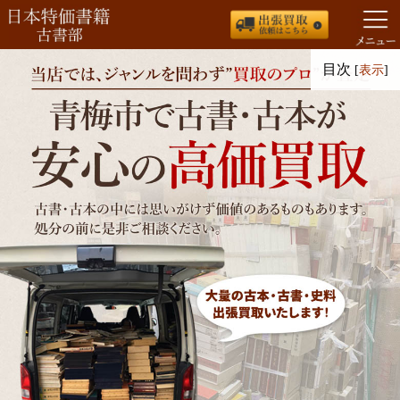
コ
目次
[
表示
]
ン
テ
ン
ツ
へ
ス
キ
ッ
プ