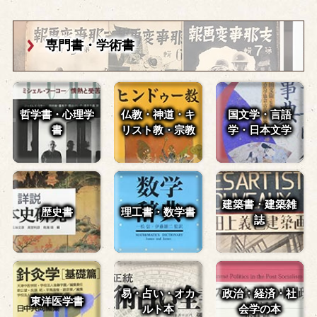
専門書・学術書
哲学書・心理学
仏教・神道・
キ
国文学・言語
書
リスト教・宗教
学・
日本文学
建築書・建築雑
歴史書
理工書・数学書
誌
易・占い・
オカ
政治・経済・
社
東洋医学書
ルト本
会学の本