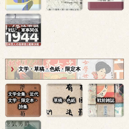
戦記・軍事関係
文学・草稿・
色紙・限定本
文学全集・近代
文学・
限定本・
草稿・色紙
戦前雑誌
詩集