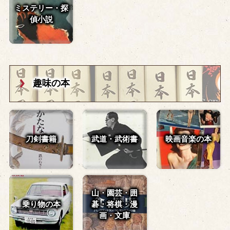
ミステリー・探
偵小説
趣味の本
刀剣書籍
武道・武術書
映画音楽の本
山・園芸・囲
乗り物の本
碁・
将棋・漫
画・文庫