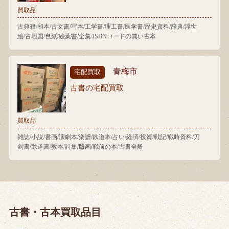
買取品
古典籍/和本/古文書/写本/工学書/理工書/医学書/歴史資料/辞典/浮世
絵/古地図/色紙/絵葉書/全集/ISBNコードの無い古本
青梅市
宅配買取
古書の宅配買取
買取品
雑誌/小説/書画/演劇本/楽譜/鉄道本/占い/経済/投資/戦記/戦時資料/刀
剣書/武道書/教本/詩集/版画/戦前の本/古書全般
古書・古本買取品目