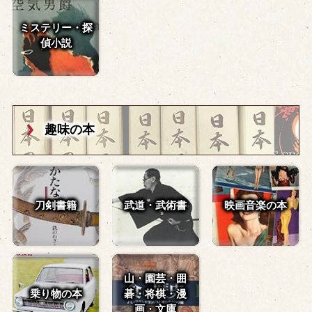
ミステリー・探
偵小説
趣味の本
刀剣書籍
武道・武術書
映画音楽の本
山・園芸・囲
乗り物の本
碁・
将棋・漫
画・文庫