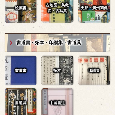
古地図・鳥瞰
絵葉書
支那・満州関係
図・
古写真
書道書・拓本・
印譜集・書道具
書道書
拓本
印譜集
書道具
中国書道