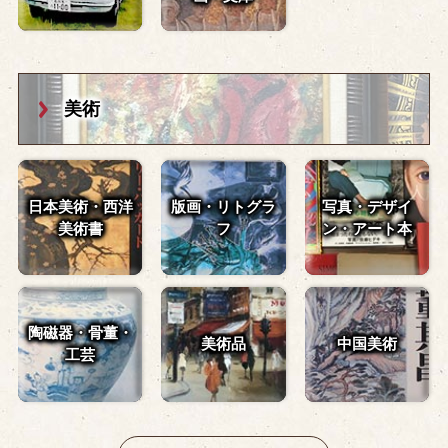
美術
日本美術・西洋
版画・リトグラ
写真・デザイ
美術書
フ
ン・
アート本
陶磁器・骨董・
美術品
中国美術
工芸