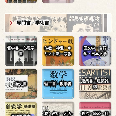
専門書・学術書
哲学書・心理学
仏教・神道・
キ
国文学・言語
書
リスト教・宗教
学・
日本文学
建築書・建築雑
歴史書
理工書・数学書
誌
易・占い・
オカ
政治・経済・
社