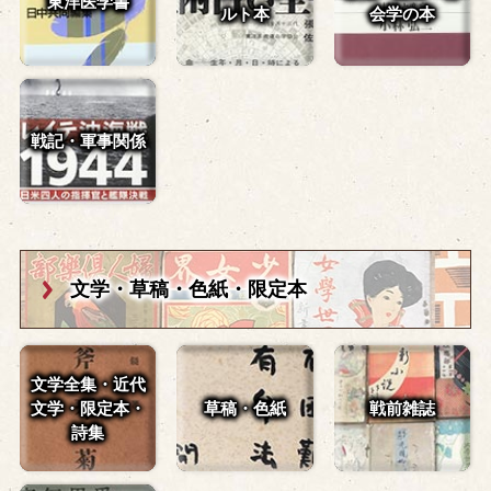
東洋医学書
ルト本
会学の本
戦記・軍事関係
文学・草稿・
色紙・限定本
文学全集・近代
文学・
限定本・
草稿・色紙
戦前雑誌
詩集