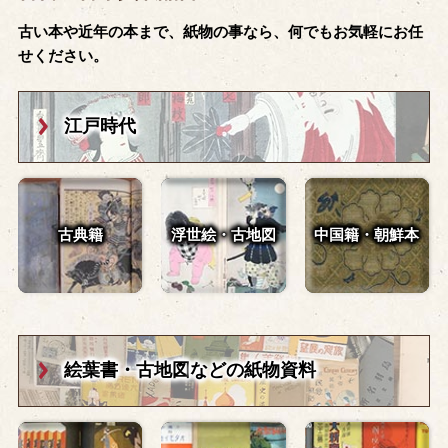
古い本や近年の本まで、紙物の事なら、何でもお気軽にお任
せください。
江戸時代
古典籍
浮世絵・古地図
中国籍・朝鮮本
絵葉書・古地図
などの紙物資料