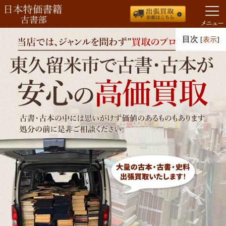
コ
目次
[
表示
]
ン
テ
ン
ツ
へ
ス
キ
ッ
プ