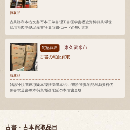
買取品
古典籍/和本/古文書/写本/工学書/理工書/医学書/歴史資料/辞典/浮世
絵/古地図/色紙/絵葉書/全集/ISBNコードの無い古本
東久留米市
宅配買取
古書の宅配買取
買取品
雑誌/小説/書画/演劇本/楽譜/鉄道本/占い/経済/投資/戦記/戦時資料/刀
剣書/武道書/教本/詩集/版画/戦前の本/古書全般
古書・古本買取品目