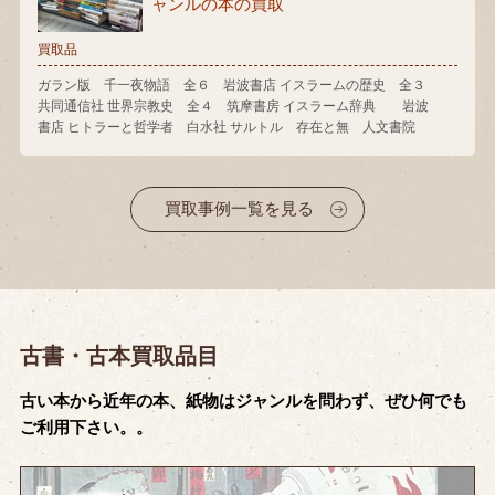
ャンルの本の買取
買取品
ガラン版 千一夜物語 全６ 岩波書店 イスラームの歴史 全３
共同通信社 世界宗教史 全４ 筑摩書房 イスラーム辞典 岩波
書店 ヒトラーと哲学者 白水社 サルトル 存在と無 人文書院
買取事例一覧を見る
古書・古本買取品目
古い本から近年の本、紙物はジャンルを問わず、ぜひ何でも
ご利用下さい。。