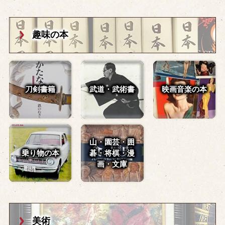
趣味の本
刀剣書籍
武道・武術書
映画音楽の本
山・園芸・囲
乗り物の本
碁・
将棋・漫
画・文庫
美術