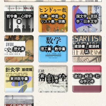
哲学書・心理学
仏教・神道・
キ
国文学・言語
書
リスト教・宗教
学・
日本文学
建築書・建築雑
歴史書
理工書・数学書
誌
易・占い・
オカ
政治・経済・
社
東洋医学書
ルト本
会学の本