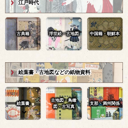
江戸時代
古典籍
浮世絵・古地図
中国籍・朝鮮本
絵葉書・古地図
などの紙物資料
古地図・鳥瞰
絵葉書
支那・満州関係
図・
古写真