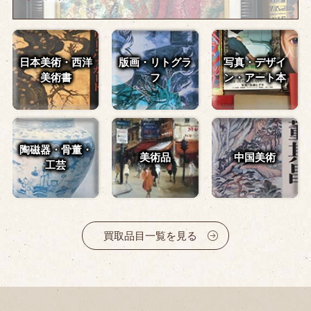
日本美術・西洋
版画・リトグラ
写真・デザイ
美術書
フ
ン・
アート本
陶磁器・骨董・
美術品
中国美術
工芸
買取品目一覧を見る