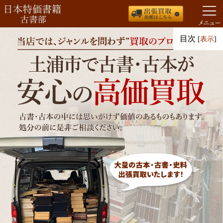
コ
目次
[
表示
]
ン
テ
ン
ツ
へ
ス
キ
ッ
プ