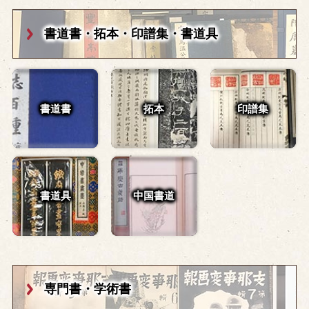
書道書・拓本・
印譜集・書道具
書道書
拓本
印譜集
書道具
中国書道
専門書・学術書