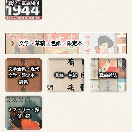
戦記・軍事関係
文学・草稿・
色紙・限定本
文学全集・近代
文学・
限定本・
草稿・色紙
戦前雑誌
詩集
ミステリー・探
偵小説