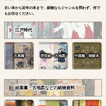
古い本から近年の本まで、紙物ならジャンルを問わず、何で
もお任せください。
江戸時代
古典籍
浮世絵・古地図
中国籍・朝鮮本
絵葉書・古地図
などの紙物資料