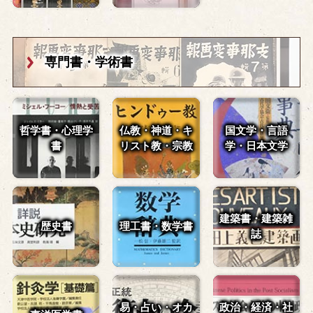
専門書・学術書
哲学書・心理学
仏教・神道・
キ
国文学・言語
書
リスト教・宗教
学・
日本文学
建築書・建築雑
歴史書
理工書・数学書
誌
易・占い・
オカ
政治・経済・
社