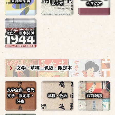
東洋医学書
ルト本
会学の本
戦記・軍事関係
文学・草稿・
色紙・限定本
文学全集・近代
文学・
限定本・
草稿・色紙
戦前雑誌
詩集