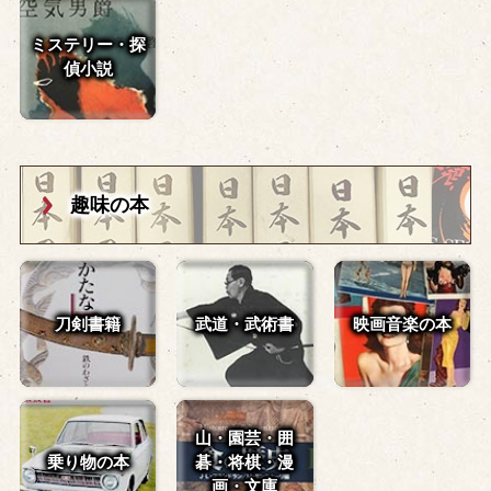
ミステリー・探
偵小説
趣味の本
刀剣書籍
武道・武術書
映画音楽の本
山・園芸・囲
乗り物の本
碁・
将棋・漫
画・文庫