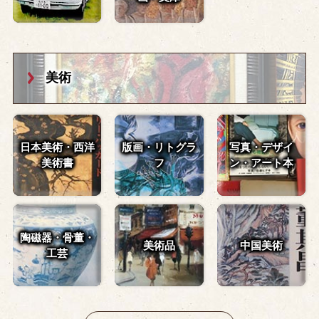
美術
日本美術・西洋
版画・リトグラ
写真・デザイ
美術書
フ
ン・
アート本
陶磁器・骨董・
美術品
中国美術
工芸