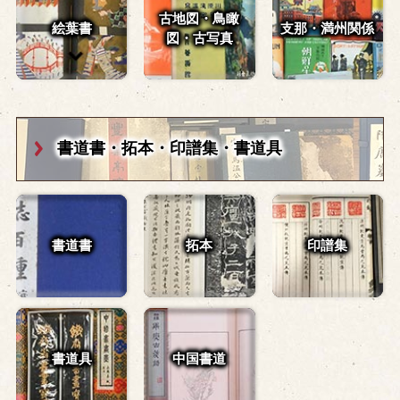
古地図・鳥瞰
絵葉書
支那・満州関係
図・
古写真
書道書・拓本・
印譜集・書道具
書道書
拓本
印譜集
書道具
中国書道