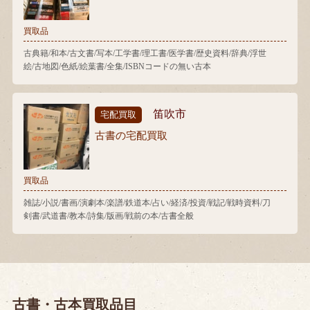
買取品
古典籍/和本/古文書/写本/工学書/理工書/医学書/歴史資料/辞典/浮世
絵/古地図/色紙/絵葉書/全集/ISBNコードの無い古本
笛吹市
宅配買取
古書の宅配買取
買取品
雑誌/小説/書画/演劇本/楽譜/鉄道本/占い/経済/投資/戦記/戦時資料/刀
剣書/武道書/教本/詩集/版画/戦前の本/古書全般
古書・古本買取品目