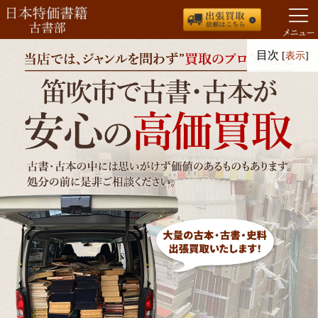
コ
目次
[
表示
]
ン
テ
ン
ツ
へ
ス
キ
ッ
プ