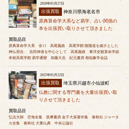
2020年01月27日
出張買取
神奈川県海老名市
原典算命学大系など易学、占い関係の
本を出張買い取りさせて頂きました
買取品目
原典算命学大系 全11 高尾義政 高尾学館 陰陽道を媒介とした
神仏習合 : 吉田神道を中心として 高尾義政 東洋史観算命学総
本校高尾学館 易学通變 加藤大岳 紀元書房 相似象学会誌
2025年01月22日
出張買取
埼玉県川越市小仙波町
仏教に関する専門書を大量出張買い取
りさせて頂きました
買取品目
弘法大師 空海全集 筑摩書房 金子大栄著作集 春秋社 ジャータ
カ全集 春秋社 大乗仏典 中央公論社