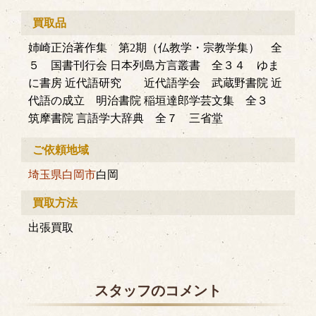
買取品
姉崎正治著作集 第2期（仏教学・宗教学集） 全
５ 国書刊行会 日本列島方言叢書 全３４ ゆま
に書房 近代語研究 近代語学会 武蔵野書院 近
代語の成立 明治書院 稲垣達郎学芸文集 全３
筑摩書院 言語学大辞典 全７ 三省堂
ご依頼地域
埼玉県
白岡市
白岡
買取方法
出張買取
スタッフのコメント