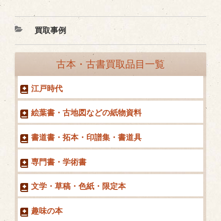
カ
買取事例
テ
ゴ
古本・古書買取品目一覧
リ
ー
江戸時代
絵葉書・古地図などの紙物資料
書道書・拓本・印譜集・書道具
専門書・学術書
文学・草稿・色紙・限定本
趣味の本