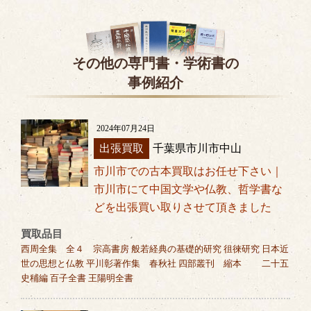
その他の専門書・学術書の
事例紹介
2024年07月24日
出張買取
千葉県市川市中山
市川市での古本買取はお任せ下さい｜
市川市にて中国文学や仏教、哲学書な
どを出張買い取りさせて頂きました
買取品目
西周全集 全４ 宗高書房 般若経典の基礎的研究 徂徠研究 日本近
世の思想と仏教 平川彰著作集 春秋社 四部叢刊 縮本 二十五
史秿編 百子全書 王陽明全書