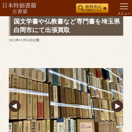
コ
国文学書や仏教書など専門書を埼玉県
ン
白岡市にて出張買取
テ
投
2025年11月16日
公開
ン
稿
ツ
日:
へ
ス
キ
ッ
プ