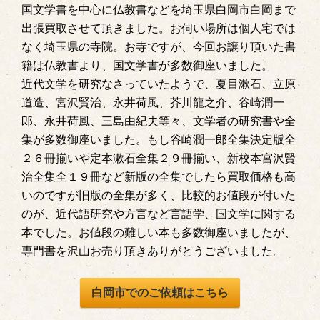
国文学書を中心に仏教書などを埼玉県白岡市白岡まで
出張買取させて頂きました。お伺い場所は個人宅では
なく埼玉県の寺院。お寺ですが、今回お譲り頂いた書
籍は仏教書より、国文学書が多数御座いました。
近代文学を研究なさっていたようで、夏目漱石、立原
道造、宮沢賢治、永井荷風、芥川龍之介、谷崎潤一
郎、永井荷風、三島由紀夫等々、文学者の研究書や全
集が多数御座いました。もし谷崎潤一郎全集決定版全
２６冊揃いや定本漱石全集２９冊揃い、新校本宮沢賢
治全集全１９冊など新版の全集でしたら買取価格も高
いのですが旧版の全集が多く、比較的お値段が付いた
のが、近代語研究や方言など言語学、国文学に関する
本でした。お値段の難しい本も多数御座いましたが、
専門書を沢山お売り頂きありがとうございました。
白岡市でのご依頼はこちら