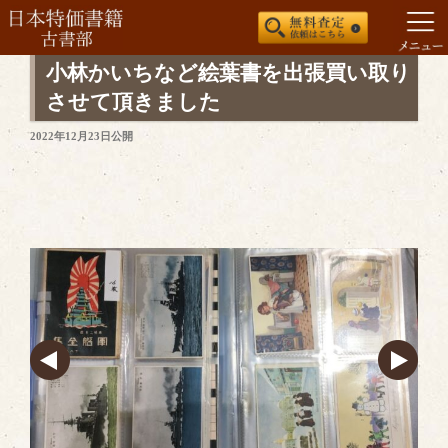
コ
小林かいちなど絵葉書を出張買い取り
ン
させて頂きました
テ
投
2022年12月23日
公開
ン
稿
ツ
日:
へ
ス
キ
ッ
プ