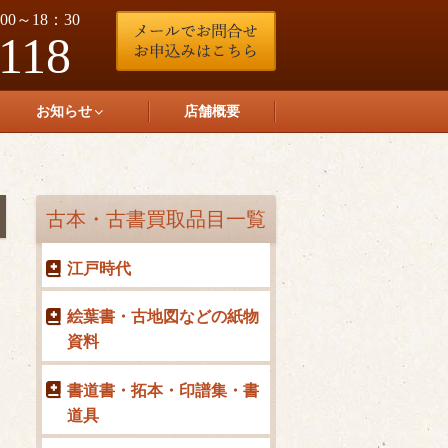
0～18：30
-118
お知らせ
店舗概要
古本・古書買取品目一覧
江戸時代
絵葉書・古地図などの紙物
資料
書道書・拓本・印譜集・書
道具