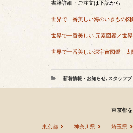
書籍詳細・ご注文は下記から
世界で一番美しい海のいきもの図
世界で一番美しい 元素図鑑／
世界
世界で一番美しい深宇宙図鑑 太
カ
新着情報・お知らせ
,
スタッフブ
テ
ゴ
リ
ー
東京都を
東京都
神奈川県
埼玉県