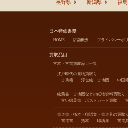
長野県
新潟県
福島
日本特価書籍
HOME
店舗概要
プライバシーポ
買取品目
古本・古書買取品目一覧
江戸時代の書物買取り
古典籍
浮世絵・古地図
中国
絵葉書・古地図などの紙物資料買取り
古い絵葉書、ポストカード買取
書道書・拓本・印譜集・書道具の買取
書道書
拓本
印譜集
書道