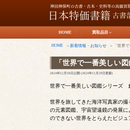
コ
ン
テ
日本特価書籍
ン
HOME
買取品目
ツ
へ
HOME
新着情報・お知らせ
「世界で
ス
キ
「世界で一番美しい図
ッ
投
2024年12月18日
公開 (
2024年11月29日
更新)
プ
稿
日:
世界で一番美しい図鑑シリーズ 
世界を旅してきた海洋写真家の撮
の元素図鑑、宇宙望遠鏡の発展に
のできない世界をとらえたビジュ