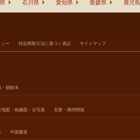
県
石川県
愛知県
愛媛県
鹿児
リシー
特定商取引法に基づく表記
サイトマップ
籍・朝鮮本
古地図・鳥瞰図・古写真
支那・満州関係
り
具
中国書道