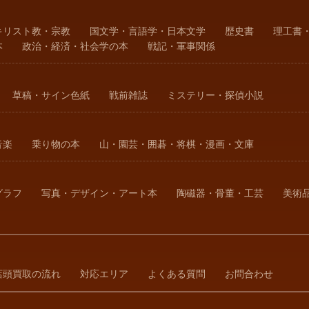
キリスト教・宗教
国文学・言語学・日本文学
歴史書
理工書
本
政治・経済・社会学の本
戦記・軍事関係
草稿・サイン色紙
戦前雑誌
ミステリー・探偵小説
音楽
乗り物の本
山・園芸・囲碁・将棋・漫画・文庫
グラフ
写真・デザイン・アート本
陶磁器・骨董・工芸
美術
店頭買取の流れ
対応エリア
よくある質問
お問合わせ