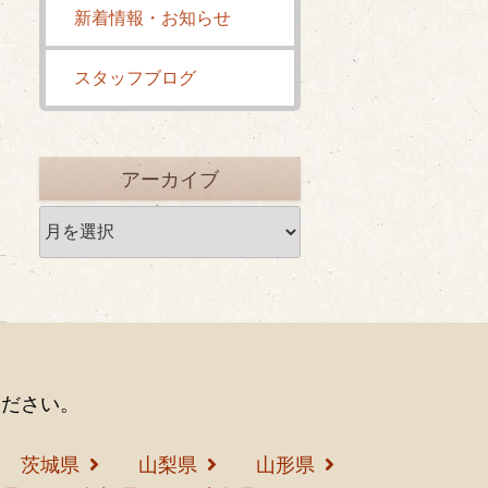
新着情報・お知らせ
スタッフブログ
鑑
アーカイブ
ア
ー
カ
イ
ブ
ください。
茨城県
山梨県
山形県