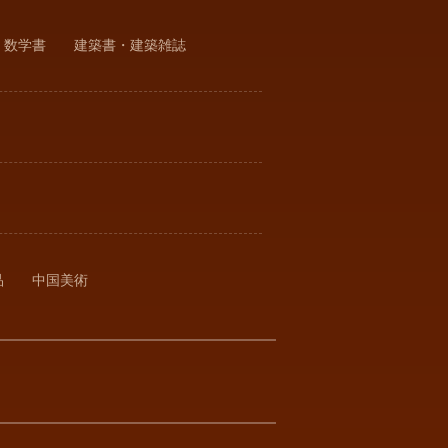
・数学書
建築書・建築雑誌
品
中国美術