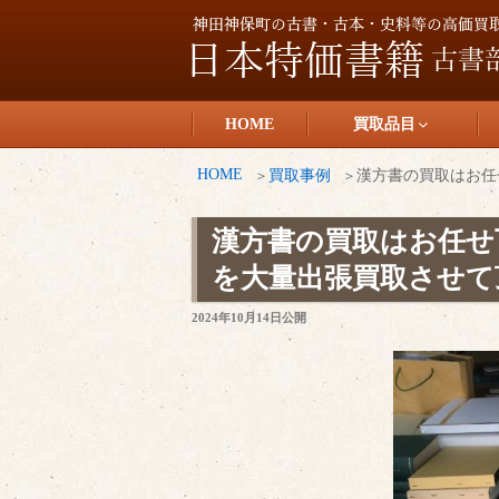
コ
ン
テ
日本特価書籍
ン
HOME
買取品目
ツ
へ
HOME
買取事例
漢方書の買取はお任
ス
キ
漢方書の買取はお任せ
ッ
を大量出張買取させて
プ
投
2024年10月14日
公開
稿
日: