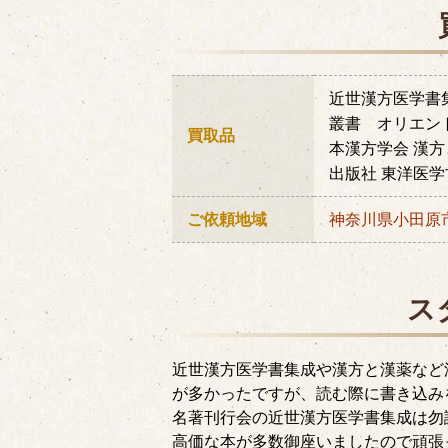
近世漢方医学書集
叢書 オリエン
買取品
本漢方学会 漢
出版社 東洋医
ご依頼地域
神奈川県
小田原
ス
近世漢方医学書集成や漢方と漢薬など
が多かったですが、読む際に書き込み
名著刊行会の近世漢方医学書集成は勿
高価な本が多数御座いましたので頑張