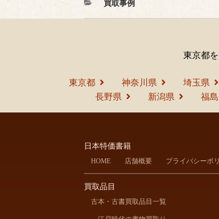
カ
買取事例
テ
ゴ
リ
ー
東京都を
東京都
神奈川県
埼玉県
長野県
新潟県
福島
日本特価書籍
HOME
店舗概要
プライバシーポ
買取品目
古本・古書買取品目一覧