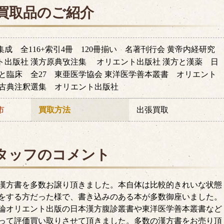
買取品のご紹介
成 全116+索引4冊 120冊揃い 名著刊行会 黄帝内経研究
ト出版社 漢方原典攷注集 オリエント出版社 漢方と漢薬 日
方と臨床 全27 東亜医学協会 東洋医学善本叢書 オリエント
学古典注釈選集 オリエント出版社
市
買取方法
出張買取
タッフのコメント
漢方書を多数お譲り頂きました。本自体は比較的きれいな状態
をする方だった様で、書き込みのある本が多数御座いました。
論オリエント出版の日本漢方腹診叢書や東洋医学善本叢書など
って評価買い取りさせて頂きました。多数の漢方書をお売り頂