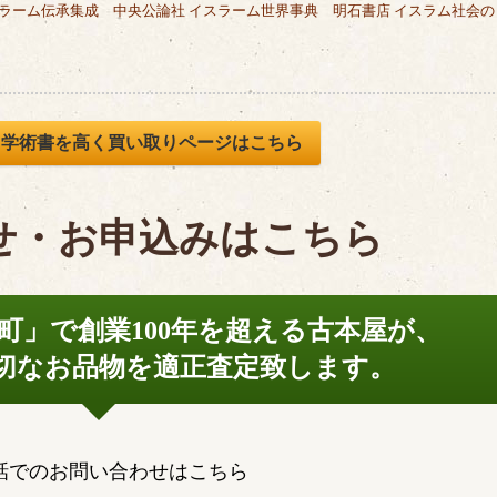
ラーム伝承集成 中央公論社 イスラーム世界事典 明石書店 イスラム社会の
、学術書を高く買い取りページはこちら
せ・お申込みはこちら
町」で
創業100年を超える古本屋が、
切なお品物を
適正査定致します。
話でのお問い合わせはこちら