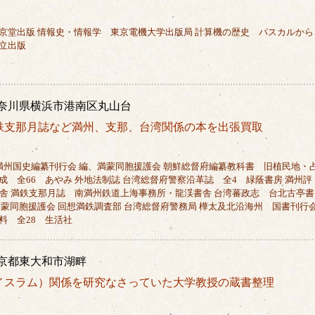
京堂出版 情報史・情報学 東京電機大学出版局 計算機の歴史 パスカルから
立出版
奈川県横浜市港南区丸山台
鉄支那月誌など満州、支那、台湾関係の本を出張買取
満州国史編纂刊行会 編、満蒙同胞援護会 朝鮮総督府編纂教科書 旧植民地・
成 全66 あやみ 外地法制誌 台湾総督府警察沿革誌 全4 緑蔭書房 満州評
書舎 満鉄支那月誌 南満州鉄道上海事務所・龍渓書舎 台湾蕃政志 台北古亭書
満蒙同胞援護会 回想満鉄調査部 台湾総督府警務局 樺太及北沿海州 国書刊行
料 全28 生活社
京都東大和市湖畔
イスラム）関係を研究なさっていた大学教授の蔵書整理