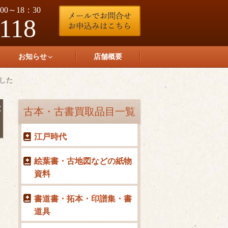
0～18：30
-118
お知らせ
店舗概要
した
書
古本・古書買取品目一覧
江戸時代
絵葉書・古地図などの紙物
資料
書道書・拓本・印譜集・書
道具