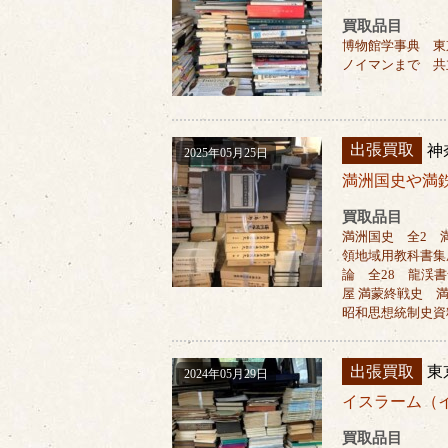
買取品目
博物館学事典 東
ノイマンまで 共
出張買取
神
2025年05月25日
満洲国史や満
買取品目
満洲国史 全2 
領地域用教科書集
論 全28 龍渓
屋 満蒙終戦史 
昭和思想統制史資
出張買取
東
2024年05月29日
イスラーム（
買取品目