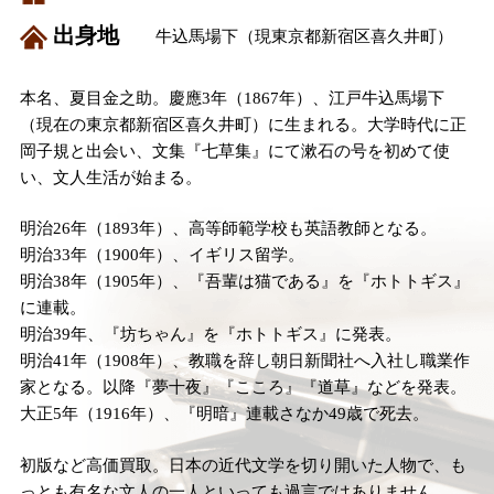
出身地
牛込馬場下（現東京都新宿区喜久井町）
本名、夏目金之助。慶應3年（1867年）、江戸牛込馬場下
（現在の東京都新宿区喜久井町）に生まれる。大学時代に正
岡子規と出会い、文集『七草集』にて漱石の号を初めて使
い、文人生活が始まる。
明治26年（1893年）、高等師範学校も英語教師となる。
明治33年（1900年）、イギリス留学。
明治38年（1905年）、『吾輩は猫である』を『ホトトギス』
に連載。
明治39年、『坊ちゃん』を『ホトトギス』に発表。
明治41年（1908年）、教職を辞し朝日新聞社へ入社し職業作
家となる。以降『夢十夜』『こころ』『道草』などを発表。
大正5年（1916年）、『明暗』連載さなか49歳で死去。
初版など高価買取。日本の近代文学を切り開いた人物で、も
っとも有名な文人の一人といっても過言ではありません。