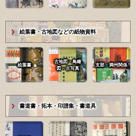
絵葉書・古地図
などの紙物資料
古地図・鳥瞰
絵葉書
支那・満州関係
図・
古写真
書道書・拓本・
印譜集・書道具