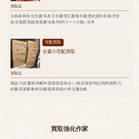
買取品
古典籍/和本/古文書/写本/工学書/理工書/医学書/歴史資料/辞典/浮世
絵/古地図/色紙/絵葉書/全集/ISBNコードの無い古本
宅配買取
古書の宅配買取
買取品
雑誌/小説/書画/演劇本/楽譜/鉄道本/占い/経済/投資/戦記/戦時資料/刀
剣書/武道書/教本/詩集/版画/戦前の本/古書全般
買取強化作家