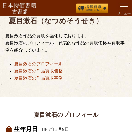
夏目漱石（なつめそうせき）
コ
ン
テ
夏目漱石作品の買取を強化しております。
ン
夏目漱石のプロフィール、代表的な作品の買取価格や買取事
ツ
例を紹介しています。
へ
ス
夏目漱石のプロフィール
キ
夏目漱石の作品買取価格
ッ
夏目漱石の作品買取事例
プ
夏目漱石のプロフィール
生年月日
1867年2月9日