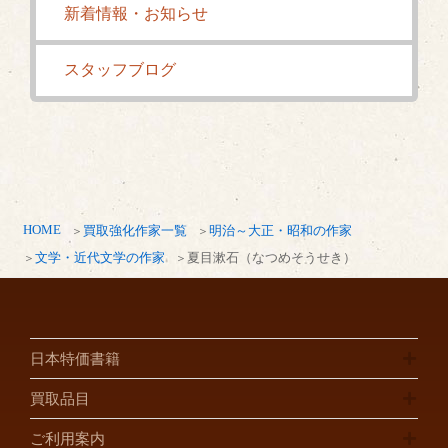
新着情報・お知らせ
スタッフブログ
HOME
買取強化作家一覧
明治～大正・昭和の作家
文学・近代文学の作家
夏目漱石（なつめそうせき）
日本特価書籍
買取品目
ご利用案内