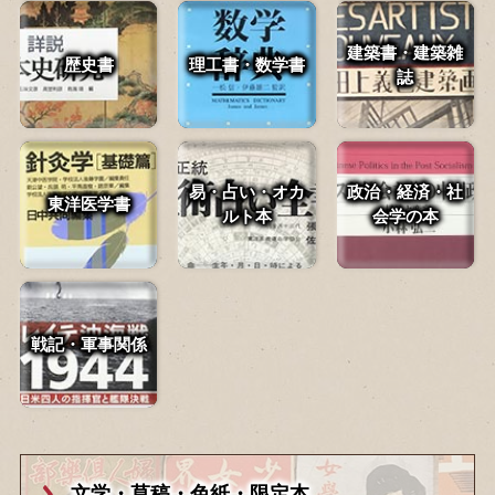
建築書・建築雑
歴史書
理工書・数学書
誌
易・占い・
オカ
政治・経済・
社
東洋医学書
ルト本
会学の本
戦記・軍事関係
文学・草稿・
色紙・限定本