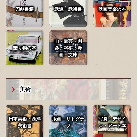
刀剣書籍
武道・武術書
映画音楽の本
山・園芸・囲
乗り物の本
碁・
将棋・漫
画・文庫
美術
日本美術・西洋
版画・リトグラ
写真・デザイ
美術書
フ
ン・
アート本