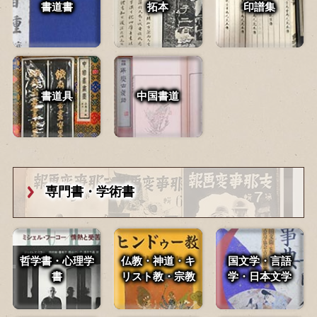
書道書
拓本
印譜集
書道具
中国書道
専門書・学術書
哲学書・心理学
仏教・神道・
キ
国文学・言語
書
リスト教・宗教
学・
日本文学