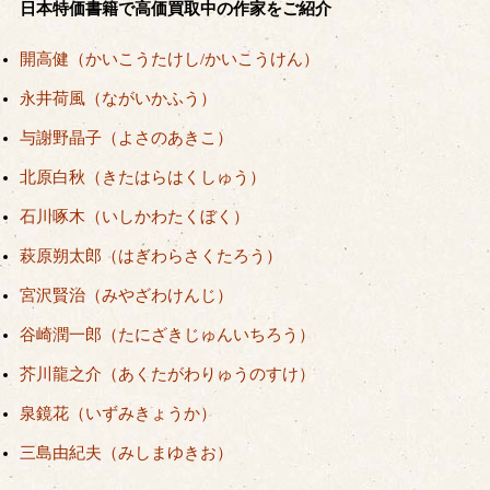
日本特価書籍で高価買取中の作家をご紹介
開高健（かいこうたけし/かいこうけん）
永井荷風（ながいかふう）
与謝野晶子（よさのあきこ）
北原白秋（きたはらはくしゅう）
石川啄木（いしかわたくぼく）
萩原朔太郎（はぎわらさくたろう）
宮沢賢治（みやざわけんじ）
谷崎潤一郎（たにざきじゅんいちろう）
芥川龍之介（あくたがわりゅうのすけ）
泉鏡花（いずみきょうか）
三島由紀夫（みしまゆきお）