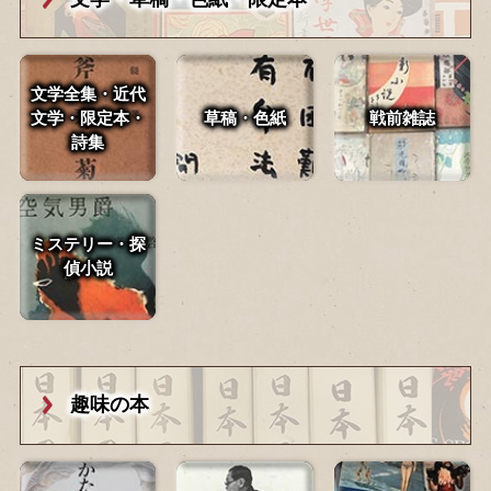
文学全集・近代
文学・
限定本・
草稿・色紙
戦前雑誌
詩集
ミステリー・探
偵小説
趣味の本