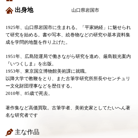
出身地
山口県岩国市
1925年、山口県岩国市に生まれる。「平家納経」に魅せられ
て研究を始める。書や写本、絵巻物などの研究や基本資料集
成を学問的地盤を作り上げた。
1951年、広島陸運局で働きながら研究を進め、厳島観光案内
『いつくしま』を出版。
1953年、東京国立博物館美術課に就職。
以降大学で教鞭をとり、また古筆学研究所所長やセンチュリ
ー文化財団理事などを歴任する。
2010年、85歳で死去。
著作集など高価買取。古筆学者、美術史家としてたいへん著
名な研究者です
主な作品