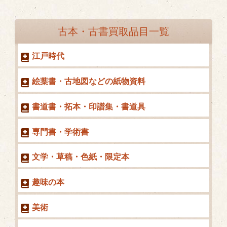
古本・古書買取品目一覧
江戸時代
絵葉書・古地図などの紙物資料
書道書・拓本・印譜集・書道具
専門書・学術書
文学・草稿・色紙・限定本
趣味の本
美術