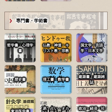
専門書・学術書
哲学書・心理学
仏教・神道・
キ
国文学・言語
書
リスト教・宗教
学・
日本文学
建築書・建築雑
歴史書
理工書・数学書
誌
易・占い・
オカ
政治・経済・
社
東洋医学書