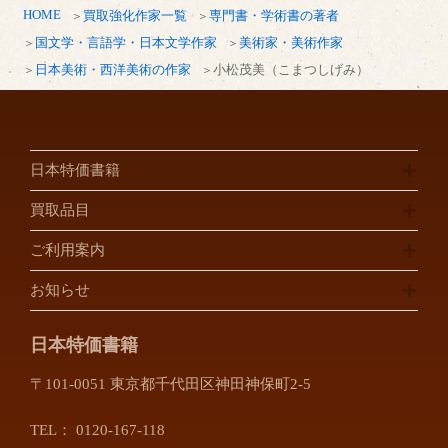
HOME
買取強化作家一覧
専門書・学術書の著者
国文学・言語学・日本文学作家
美術家・美術作家
日本美術・西洋美術の作家
小松茂美（こまつしげみ）
日本特価書籍
買取品目
ご利用案内
お知らせ
日本特価書籍
〒101-0051 東京都千代田区神田神保町2-5
TEL：
0120-167-118