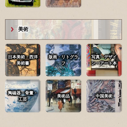
美術
日本美術・西洋
版画・リトグラ
写真・デザイ
美術書
フ
ン・
アート本
陶磁器・骨董・
美術品
中国美術
工芸