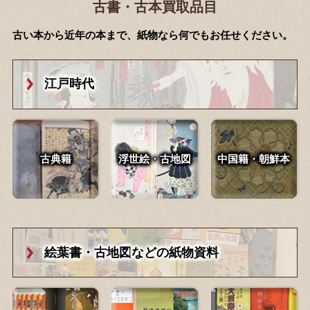
古書・古本買取品目
古い本から近年の本まで、紙物なら何でもお任せください。
江戸時代
古典籍
浮世絵・古地図
中国籍・朝鮮本
絵葉書・古地図
などの紙物資料