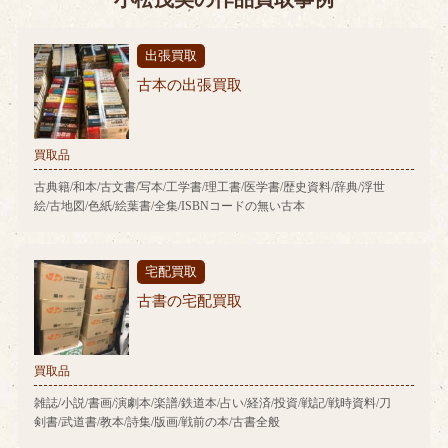
出張買取
古本の出張買取
買取品
古典籍/和本/古文書/写本/工学書/理工書/医学書/歴史資料/辞典/浮世
絵/古地図/色紙/絵葉書/全集/ISBNコードの無い古本
宅配買取
古書の宅配買取
買取品
雑誌/小説/書画/演劇本/楽譜/鉄道本/占い/経済/投資/戦記/戦時資料/刀
剣書/武道書/教本/詩集/版画/戦前の本/古書全般