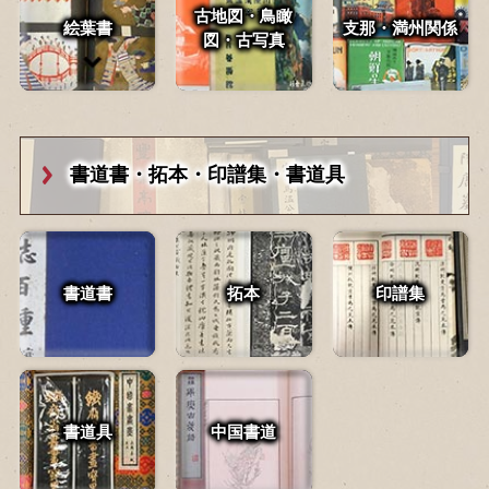
古地図・鳥瞰
絵葉書
支那・満州関係
図・
古写真
書道書・拓本・
印譜集・書道具
書道書
拓本
印譜集
書道具
中国書道