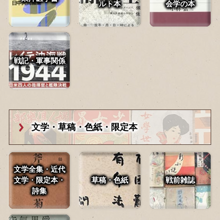
ルト本
会学の本
戦記・軍事関係
文学・草稿・
色紙・限定本
文学全集・近代
文学・
限定本・
草稿・色紙
戦前雑誌
詩集