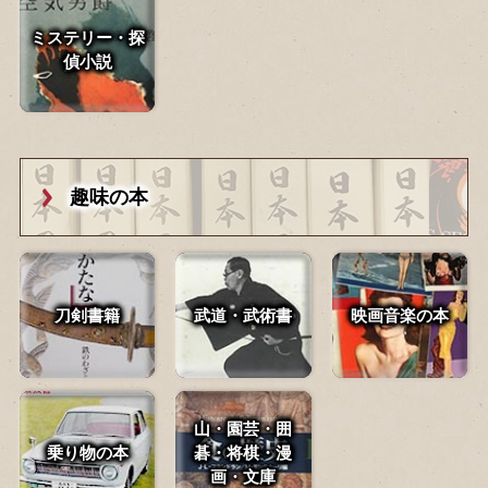
ミステリー・探
偵小説
趣味の本
刀剣書籍
武道・武術書
映画音楽の本
山・園芸・囲
乗り物の本
碁・
将棋・漫
画・文庫