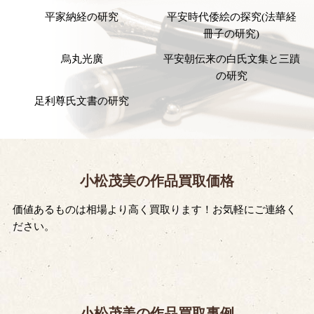
平家納経の研究
平安時代倭絵の探究(法華経
冊子の研究)
烏丸光廣
平安朝伝来の白氏文集と三蹟
の研究
足利尊氏文書の研究
小松茂美の作品買取価格
価値あるものは相場より高く買取ります！お気軽にご連絡く
ださい。
小松茂美の作品買取事例