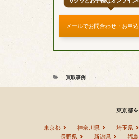
サクッとお手軽なオンライン
メールでお問合わせ・お申込
カ
買取事例
テ
ゴ
リ
ー
東京都を
東京都
神奈川県
埼玉県
長野県
新潟県
福島