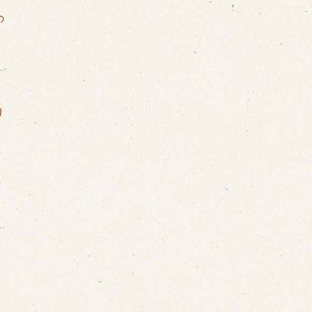
の
り
学