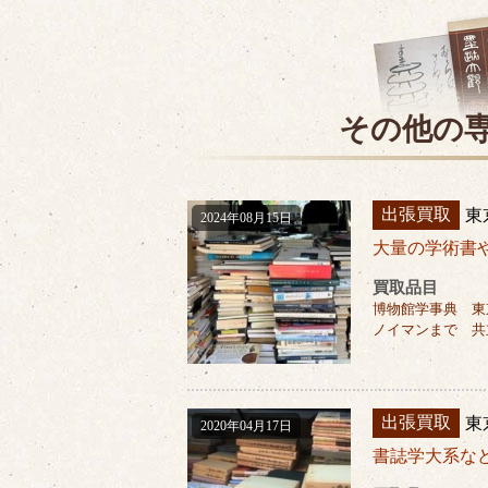
その他の
出張買取
東
2024年08月15日
大量の学術書
買取品目
博物館学事典 東
ノイマンまで 共
出張買取
東
2020年04月17日
書誌学大系な