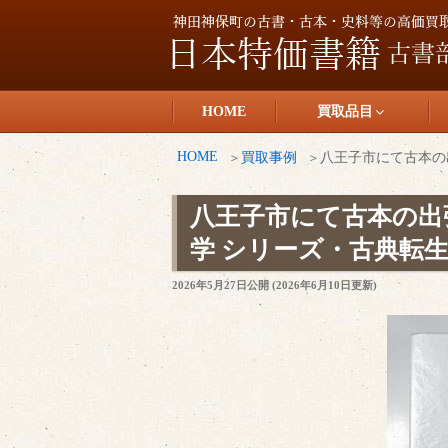
コ
ン
テ
日本特価書籍
ン
HOME
買取品目
ツ
へ
HOME
買取事例
八王子市にて古本の
ス
キ
八王子市にて古本の出
ッ
学 シリーズ・古典転
プ
投
2026年5月27日
公開 (
2026年6月10日
更新)
稿
日: