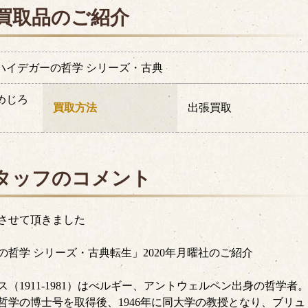
買取品のご紹介
ハイデガーの哲学 シリーズ・古典
めじろ
買取方法
出張買取
タッフのコメント
させて頂きました
哲学 シリーズ・古典転生」2020年月曜社のご紹介
1911-1981）はべルギー、アントウェルペン出身の哲学者
学の博士号を取得後、1946年に同大学の教授となり、ブリュ