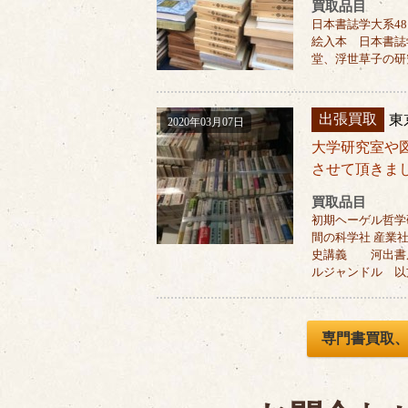
買取品目
日本書誌学大系4
絵入本 日本書誌
堂、浮世草子の研
出張買取
東
2020年03月07日
大学研究室や
させて頂きま
買取品目
初期ヘーゲル哲学
間の科学社 産業
史講義 河出書房
ルジャンドル 以
専門書買取