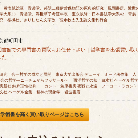
8 黄表紙総覧 青裳堂、邦訳二種伊曽保物語の原典的研究 風間書房、近世
学大系33 青裳堂、浮世草子考証年表 宝永以降 日本書誌学大系42 青裳
究 桜楓社、きりしたん文字攷 富永牧太先生論文集刊行会
京都町田市
図書館での専門書の買取もお任せ下さい｜哲学書を出張買い取
した
研究 合一哲学の成立と展開 東京大学出版会 デューイ ミード著作集 人
社会の哲学―ニーチェからフッサールへ 西洋哲学の知 白水社 ヘーゲル哲
新社 純粋理性批判 カント 筑摩書房 夜戦と永遠 フーコー・ラカン・
文社 ヘーゲル全集 精神の現象学 岩波書店
、学術書を高く買い取りページはこちら