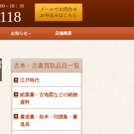
0～18：30
-118
お知らせ
店舗概要
哲
古本・古書買取品目一覧
江戸時代
絵葉書・古地図などの紙物
資料
書道書・拓本・印譜集・書
道具