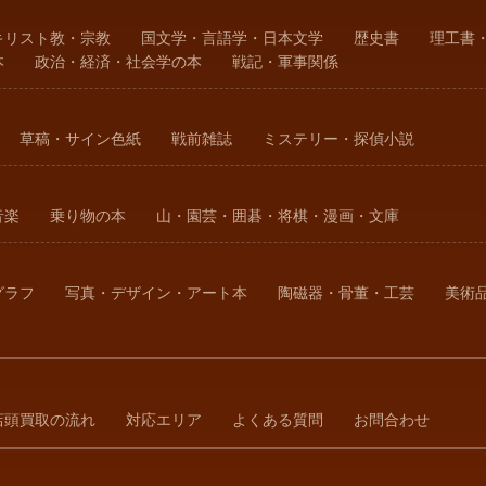
キリスト教・宗教
国文学・言語学・日本文学
歴史書
理工書
本
政治・経済・社会学の本
戦記・軍事関係
草稿・サイン色紙
戦前雑誌
ミステリー・探偵小説
音楽
乗り物の本
山・園芸・囲碁・将棋・漫画・文庫
グラフ
写真・デザイン・アート本
陶磁器・骨董・工芸
美術
店頭買取の流れ
対応エリア
よくある質問
お問合わせ