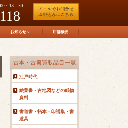
0～18：30
-118
お知らせ
店舗概要
古本・古書買取品目一覧
江戸時代
絵葉書・古地図などの紙物
資料
書道書・拓本・印譜集・書
道具