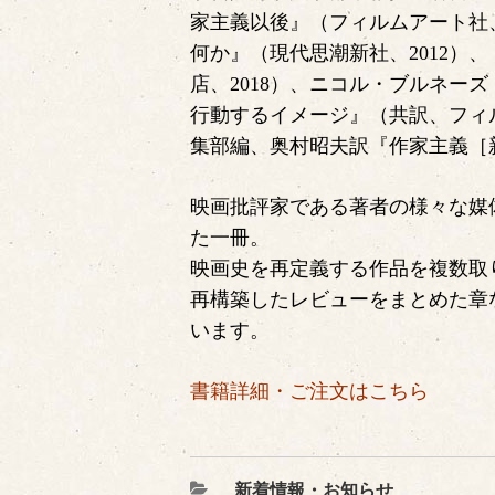
家主義以後』（フィルムアート社、
何か』（現代思潮新社、2012）、『
店、2018）、ニコル・ブルネー
行動するイメージ』（共訳、フィル
集部編、奥村昭夫訳『作家主義［新
映画批評家である著者の様々な媒
た一冊。
映画史を再定義する作品を複数取
再構築したレビューをまとめた章
います。
書籍詳細・ご注文はこちら
カ
新着情報・お知らせ