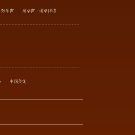
・数学書
建築書・建築雑誌
品
中国美術