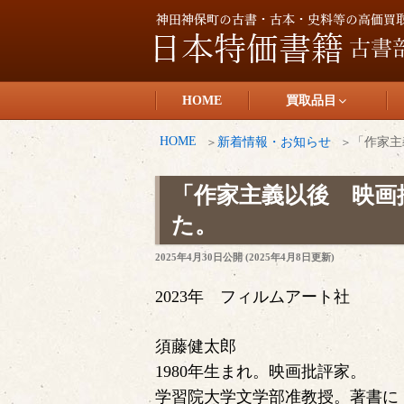
コ
ン
テ
日本特価書籍
ン
HOME
買取品目
ツ
へ
HOME
新着情報・お知らせ
「作家主
ス
キ
「作家主義以後 映画
ッ
た。
プ
投
2025年4月30日
公開 (
2025年4月8日
更新)
稿
日:
2023年 フィルムアート社
須藤健太郎
1980年生まれ。映画批評家。
学習院大学文学部准教授。著書に『