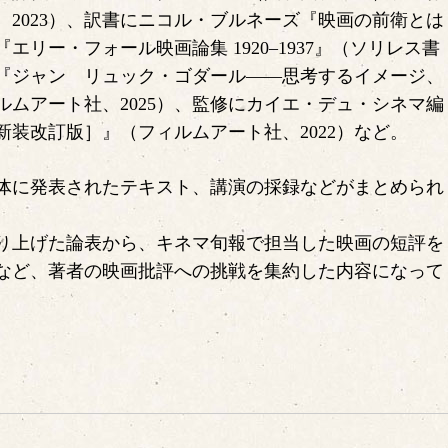
2023）、訳書にニコル・ブルネーズ『映画の前衛とは
エリー・フォール映画論集 1920–1937』（ソリレス書
ズ『ジャン゠リュック・ゴダール——思考するイメージ、
ムアート社、2025）、監修にカイエ・デュ・シネマ編
装改訂版］』（フィルムアート社、2022）など。
体に発表されたテキスト、講演の採録などがまとめられ
り上げた論表から、キネマ旬報で担当した映画の短評を
など、著者の映画批評への挑戦を集約した内容になって