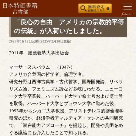
コ
「良心の自由 アメリカの宗教的平等
ン
の伝統」が入荷いたしました。
テ
投
2025年3月12日
公開 (
2025年2月20日
更新)
ン
稿
ツ
日:
2011年 慶應義塾大学出版会
へ
ス
マーサ・ヌスバウム （1947-）
キ
アメリカ合衆国の哲学者、倫理学者。
ッ
研究分野は西洋古典学・古代哲学、国際開発論、リベラ
プ
リズム論、フェミニズム論など多岐にわたる。ニューヨ
ーク大学卒業後、ハーバード大学で修士号および博士号
を取得。ハーバード大学とブラウン大学に勤めた後、
1995年からシカゴ大学教授。アリストテレス的徳倫理学
研究のほか、経済学者アマルティア・センとの共同研究
で、「潜在能力アプローチ」を提起し、開発や貧困をめ
ぐる議論にも介入したことで知られる。