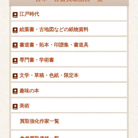
リ
ー
江戸時代
絵葉書・古地図などの紙物資料
書道書・拓本・印譜集・書道具
専門書・学術書
文学・草稿・色紙・限定本
趣味の本
美術
買取強化作家一覧