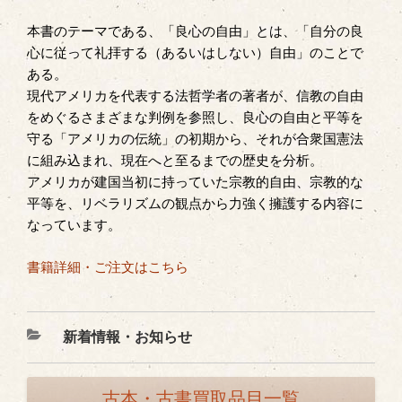
本書のテーマである、「良心の自由」とは、「自分の良
心に従って礼拝する（あるいはしない）自由」のことで
ある。
現代アメリカを代表する法哲学者の著者が、信教の自由
をめぐるさまざまな判例を参照し、良心の自由と平等を
守る「アメリカの伝統」の初期から、それが合衆国憲法
に組み込まれ、現在へと至るまでの歴史を分析。
アメリカが建国当初に持っていた宗教的自由、宗教的な
平等を、リベラリズムの観点から力強く擁護する内容に
なっています。
書籍詳細・ご注文はこちら
カ
新着情報・お知らせ
テ
ゴ
古本・古書買取品目一覧