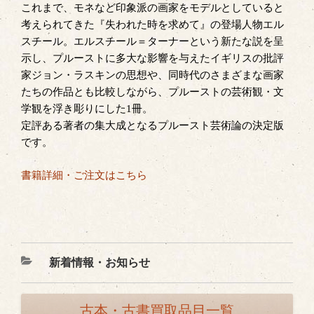
これまで、モネなど印象派の画家をモデルとしていると
考えられてきた『失われた時を求めて』の登場人物エル
スチール。エルスチール＝ターナーという新たな説を呈
示し、プルーストに多大な影響を与えたイギリスの批評
家ジョン・ラスキンの思想や、同時代のさまざまな画家
たちの作品とも比較しながら、プルーストの芸術観・文
学観を浮き彫りにした1冊。
定評ある著者の集大成となるプルースト芸術論の決定版
です。
書籍詳細・ご注文はこちら
カ
新着情報・お知らせ
テ
ゴ
古本・古書買取品目一覧