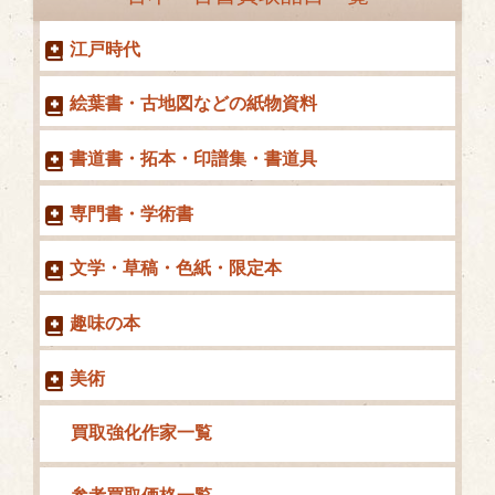
リ
ー
江戸時代
絵葉書・古地図などの紙物資料
書道書・拓本・印譜集・書道具
専門書・学術書
文学・草稿・色紙・限定本
趣味の本
美術
買取強化作家一覧