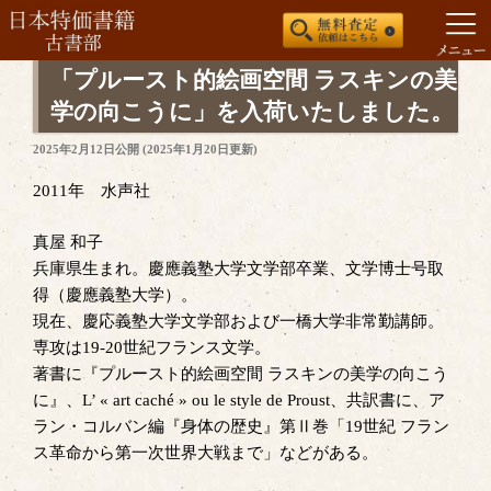
コ
「プルースト的絵画空間 ラスキンの美
ン
学の向こうに」を入荷いたしました。
テ
投
2025年2月12日
公開 (
2025年1月20日
更新)
ン
稿
ツ
日:
2011年 水声社
へ
ス
真屋 和子
キ
兵庫県生まれ。慶應義塾大学文学部卒業、文学博士号取
ッ
得（慶應義塾大学）。
プ
現在、慶応義塾大学文学部および一橋大学非常勤講師。
専攻は19-20世紀フランス文学。
著書に『プルースト的絵画空間 ラスキンの美学の向こう
に』、L’ « art caché » ou le style de Proust、共訳書に、ア
ラン・コルバン編『身体の歴史』第Ⅱ巻「19世紀 フラン
ス革命から第一次世界大戦まで」などがある。