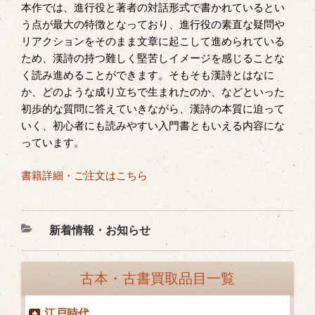
本作では、進行役と著者の対話形式で書かれているとい
う点が最大の特徴となっており、進行役の素直な疑問や
リアクションをそのまま文章に起こして進められている
ため、漢詩の持つ難しく堅苦しイメージを感じることな
く読み進めることができます。そもそも漢詩とはなに
か、どのような成り立ちで生まれたのか、などといった
初歩的な質問に答えていきながら、漢詩の本質に迫って
いく、初心者にも読みやすい入門書ともいえる内容にな
っています。
書籍詳細・ご注文はこちら
カ
新着情報・お知らせ
テ
ゴ
古本・古書買取品目一覧
リ
ー
江戸時代