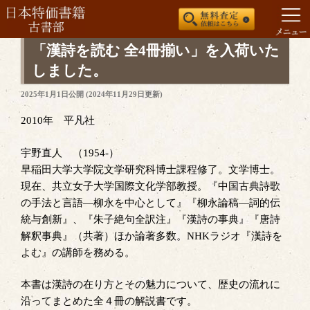
コ
「漢詩を読む 全4冊揃い」を入荷いた
ン
しました。
テ
投
2025年1月1日
公開 (
2024年11月29日
更新)
ン
稿
ツ
日:
2010年 平凡社
へ
ス
宇野直人 （1954-）
キ
早稲田大学大学院文学研究科博士課程修了。文学博士。
ッ
現在、共立女子大学国際文化学部教授。『中国古典詩歌
プ
の手法と言語―柳永を中心として』『柳永論稿―詞的伝
統与創新』、『朱子絶句全訳注』『漢詩の事典』『唐詩
解釈事典』（共著）ほか論著多数。NHKラジオ『漢詩を
よむ』の講師を務める。
本書は漢詩の在り方とその魅力について、歴史の流れに
沿ってまとめた全４冊の解説書です。