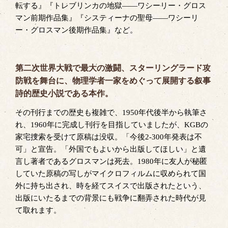
転する』『トレブリンカの地獄――ワシーリー・グロス
マン前期作品集』『システィーナの聖母――ワシーリ
ー・グロスマン後期作品集』など。
第二次世界大戦で最大の激闘、スターリングラード攻
防戦を舞台に、物理学者一家をめぐって展開する叙事
詩的歴史小説である本作。
その刊行までの歴史も複雑で、1950年代後半から執筆さ
れ、1960年に完成し刊行を目指していましたが、KGBの
家宅捜索を受けて原稿は没収。「今後2-300年発表は不
可」と宣告。「外国でもよいから出版してほしい」と遺
言し著者であるグロスマンは死去。1980年に友人が秘匿
していた原稿の写しがマイクロフィルムに収められて国
外に持ち出され、時を経てスイスで出版されたという、
出版にいたるまでの背景にも戦争に翻弄された時代が見
て取れます。