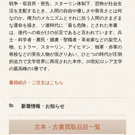
戦争・収容所・密告。スターリン体制下、恐怖が社会生
活を支配するとき、人間の自由や優しさや善良さとは何
なのか。権力のメカニズムとそれに抗う人間のさまざま
な運命を描き、ソ連時代に「最も危険」とされた本書
は、後代への命がけの伝言であると言われています。兵
士・科学者・農民・捕虜・聖職者・革命家などの架空人
物、ヒトラー、スターリン、アイヒマン、独軍・赤軍の
将校などの実在人物が混ざりあい、ひとつの時代が圧倒
的迫力で文学世界に再現された本作。20世紀ロシア文学
の最高峰の1冊です。
書籍紹介・ご注文はこちら
カ
新着情報・お知らせ
テ
ゴ
古本・古書買取品目一覧
リ