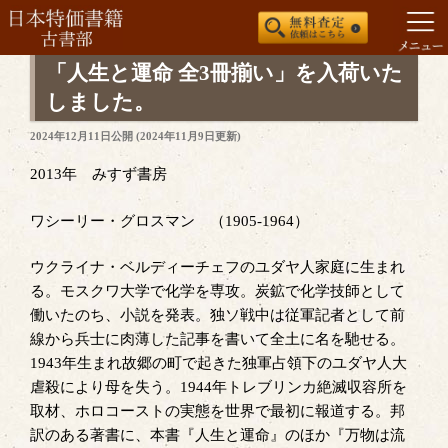
コ
「人生と運命 全3冊揃い」を入荷いた
ン
しました。
テ
投
2024年12月11日
公開 (
2024年11月9日
更新)
ン
稿
ツ
日:
2013年 みすず書房
へ
ス
ワシーリー・グロスマン （1905-1964）
キ
ッ
ウクライナ・ベルディーチェフのユダヤ人家庭に生まれ
プ
る。モスクワ大学で化学を専攻。炭鉱で化学技師として
働いたのち、小説を発表。独ソ戦中は従軍記者として前
線から兵士に肉薄した記事を書いて全土に名を馳せる。
1943年生まれ故郷の町で起きた独軍占領下のユダヤ人大
虐殺により母を失う。1944年トレブリンカ絶滅収容所を
取材、ホロコーストの実態を世界で最初に報道する。邦
訳のある著書に、本書『人生と運命』のほか『万物は流