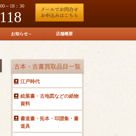
0～18：30
-118
お知らせ
店舗概要
古本・古書買取品目一覧
江戸時代
絵葉書・古地図などの紙物
資料
書道書・拓本・印譜集・書
道具