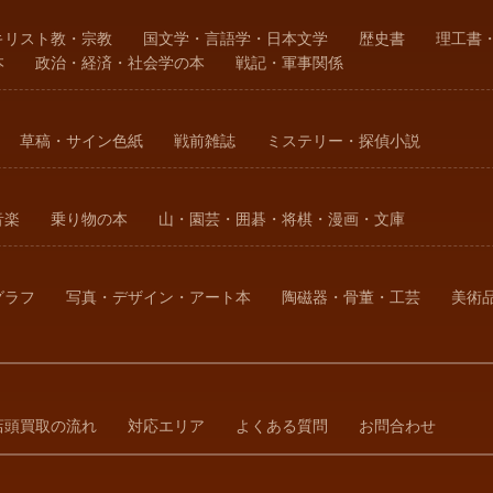
キリスト教・宗教
国文学・言語学・日本文学
歴史書
理工書
本
政治・経済・社会学の本
戦記・軍事関係
草稿・サイン色紙
戦前雑誌
ミステリー・探偵小説
音楽
乗り物の本
山・園芸・囲碁・将棋・漫画・文庫
グラフ
写真・デザイン・アート本
陶磁器・骨董・工芸
美術
店頭買取の流れ
対応エリア
よくある質問
お問合わせ