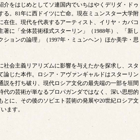
紹介をはじめとしてソ連国内でいちはやくデリダ・ドゥ
する。81年に西ドイツに亡命。現在ミュンスター大学附
に在住。現代を代表するアーティスト、イリヤ・カバコ
著に「全体芸術様式スターリン」（1988年）、「新し
レクションの論理」（1997年・ミュンヘン）ほか美学・思
に社会主義リアリズムに影響を与えたかを探求し、スタ
て論じた本作。ロシア・アヴァンギャルドはスターリン
通説を打ち破り、現代ロシア文化の最先端の一部を垣間
時代の芸術が単なるプロパガンダではなく、深い思想的
もとに、その後のソビエト芸術の発展や20世紀ロシア文
ています。