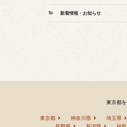
カ
新着情報・お知らせ
テ
ゴ
リ
ー
東京都を
東京都
神奈川県
埼玉県
長野県
新潟県
福島