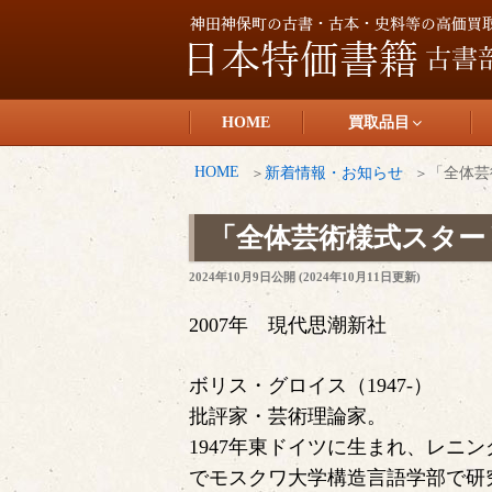
コ
ン
テ
日本特価書籍
ン
HOME
買取品目
ツ
へ
HOME
新着情報・お知らせ
「全体芸
ス
キ
「全体芸術様式スター
ッ
投
2024年10月9日
公開 (
2024年10月11日
更新)
プ
稿
日:
2007年 現代思潮新社
ボリス・グロイス（1947-）
批評家・芸術理論家。
1947年東ドイツに生まれ、レニン
でモスクワ大学構造言語学部で研