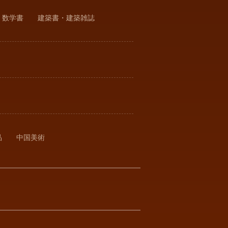
・数学書
建築書・建築雑誌
品
中国美術