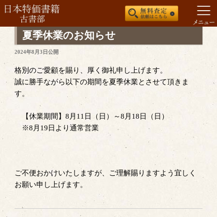
コ
夏季休業のお知らせ
ン
投
2024年8月3日
公開
テ
稿
ン
日:
格別のご愛顧を賜り、厚く御礼申し上げます。
ツ
誠に勝手ながら以下の期間を夏季休業とさせて頂きま
へ
す。
ス
キ
【休業期間】8月11日（日）～8月18日（日）
ッ
※8月19日より通常営業
プ
ご不便おかけいたしますが、ご理解賜りますよう宜しく
お願い申し上げます。