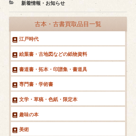
カ
新着情報・お知らせ
テ
ゴ
古本・古書買取品目一覧
リ
ー
江戸時代
絵葉書・古地図などの紙物資料
書道書・拓本・印譜集・書道具
専門書・学術書
文学・草稿・色紙・限定本
趣味の本
美術