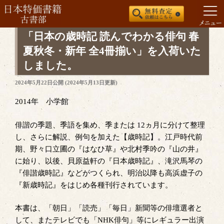
コ
「日本の歳時記 読んでわかる俳句 春
ン
夏秋冬・新年 全4冊揃い」を入荷いた
テ
しました。
ン
ツ
投
2024年5月22日
公開 (
2024年5月13日
更新)
稿
へ
日:
2014年 小学館
ス
キ
俳諧の季題、季語を集め、季または 12ヵ月に分けて整理
ッ
し、さらに解説、例句を加えた【歳時記】。江戸時代前
プ
期、野々口立圃の『はなひ草』や北村季吟の『山の井』
に始り、以後、貝原益軒の『日本歳時記』、滝沢馬琴の
『俳諧歳時記』などがつくられ、明治以降も高浜虚子の
『新歳時記』をはじめ各種刊行されています。
本書は、「朝日」「読売」「毎日」新聞等の俳壇選者と
して、またテレビでも「NHK俳句」等にレギュラー出演