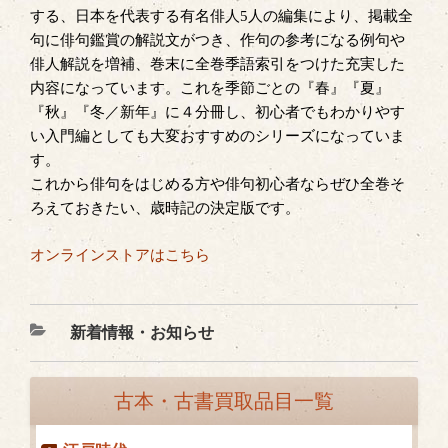
する、日本を代表する有名俳人5人の編集により、掲載全
句に俳句鑑賞の解説文がつき、作句の参考になる例句や
俳人解説を増補、巻末に全巻季語索引をつけた充実した
内容になっています。これを季節ごとの『春』『夏』
『秋』『冬／新年』に４分冊し、初心者でもわかりやす
い入門編としても大変おすすめのシリーズになっていま
す。
これから俳句をはじめる方や俳句初心者ならぜひ全巻そ
ろえておきたい、歳時記の決定版です。
オンラインストアはこちら
カ
新着情報・お知らせ
テ
ゴ
古本・古書買取品目一覧
リ
ー